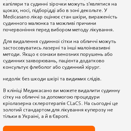
капіляри та судинні зірочки можуть з’являтися на
щоках, носі, підборідді або в зоні декольте. У
Medicasano лікар оцінює стан шкіри, вираженість
судинного малюнка та можливі причини
почервоніння перед вибором методу лікування.
Для видалення судинної сітки на обличчі можуть
застосовуватись лазерні та інші малоінвазивні
методи. Якщо є ознаки венозних порушень або
судинних захворювань, пацієнта додатково
консультує флеболог або судинний хірург.
недолік без шкоди шкірі та видимих слідів.
В клініці Медикасано ви можете видалити судинну
сітку на обличчі за допомогою процедури
кріолазерна склеротерапія CLaCS. На сьогодні це
золотий стандартом для лікування куперозу не
тільки в Україні, а й в Європі.