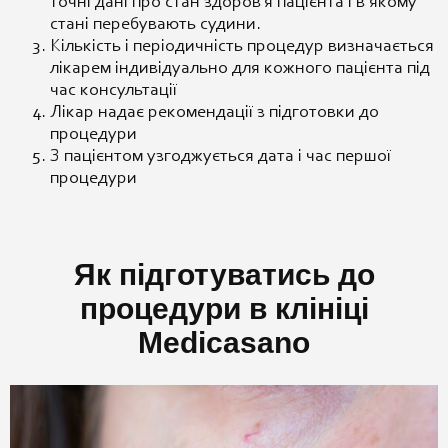
точні дані про стан здоров’я пацієнта і в якому
стані перебувають судини.
Кількість і періодичність процедур визначається
лікарем індивідуально для кожного пацієнта під
час консультації
Лікар надає рекомендації з підготовки до
процедури
З пацієнтом узгоджується дата і час першої
процедури
Як підготуватись до
процедури в клініці
Medicasano