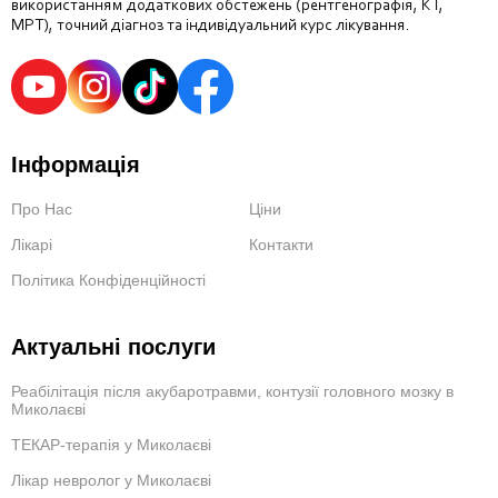
використанням додаткових обстежень (рентгенографія, КТ,
МРТ), точний діагноз та індивідуальний курс лікування.
Інформація
Про Нас
Ціни
Лікарі
Контакти
Політика Конфіденційності
Актуальні послуги
Реабілітація після акубаротравми, контузії головного мозку в
Миколаєві
ТЕКАР-терапія у Миколаєві
Лікар невролог у Миколаєві