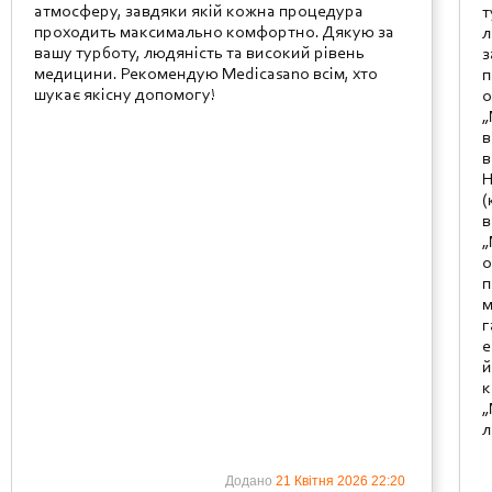
атмосферу, завдяки якій кожна процедура
т
проходить максимально комфортно. Дякую за
л
вашу турботу, людяність та високий рівень
з
медицини. Рекомендую Medicasano всім, хто
п
шукає якісну допомогу!
о
„
в
в
Н
(
в
„
о
п
м
г
е
й
к
„
л
Додано
21 Квітня 2026 22:20