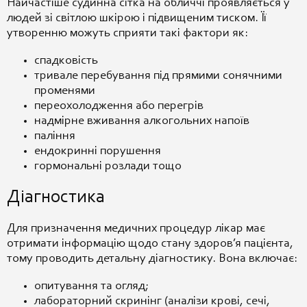
Найчастіше судинна сітка на обличчі проявляється у
людей зі світлою шкірою і підвищеним тиском. Її
утворенню можуть сприяти такі фактори як:
спадковість
тривале перебування під прямими сонячними
променями
переохолодження або перегрів
надмірне вживання алкогольних напоїв
паління
ендокринні порушення
гормональні розлади тощо
Діагностика
Для призначення медичних процедур лікар має
отримати інформацію щодо стану здоров’я пацієнта,
тому проводить детальну діагностику. Вона включає:
опитування та огляд;
лабораторний скринінг (аналізи крові, сечі,