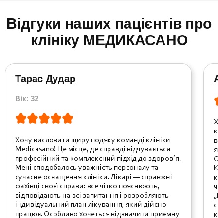
Відгуки наших пацієнтів про
клініку МЕДИКАСАНО
Тарас Дудар
Вік: 32
Х
к
Хочу висловити щиру подяку команді клініки
в
Medicasano! Це місце, де справді відчувається
я
професійний та комплексний підхід до здоров’я.
О
Мені сподобалось уважність персоналу та
К
сучасне оснащення клініки. Лікарі — справжні
к
фахівці своєї справи: все чітко пояснюють,
ч
відповідають на всі запитання і розробляють
„
індивідуальний план лікування, який дійсно
с
працює. Особливо хочеться відзначити приємну
к