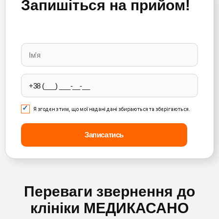
Запишіться на прийом!
Please
leave
this
field
empty.
Я згоден з тим, що мої надані дані збираються та зберігаються.
Переваги звернення до
клініки МЕДИКАСАНО