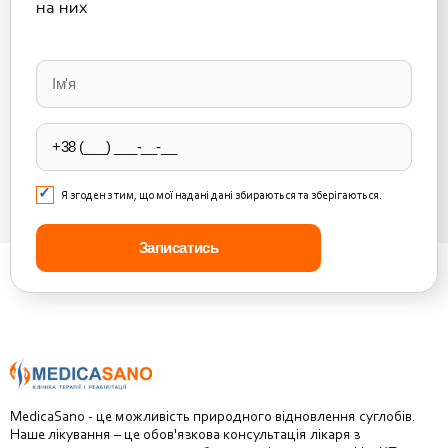
на них
Please
leave
this
field
empty.
Я згоден з тим, що мої надані дані збираються та зберігаються.
MedicaSano - це можливість природного відновлення суглобів.
Наше лікування – це обов'язкова консультація лікаря з