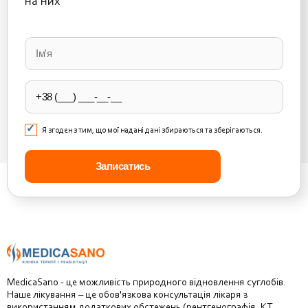
на них
Please
leave
this
field
empty.
Я згоден з тим, що мої надані дані збираються та зберігаються.
MedicaSano - це можливість природного відновлення суглобів.
Наше лікування – це обов'язкова консультація лікаря з
використанням додаткових обстежень (рентгенографія, КТ,