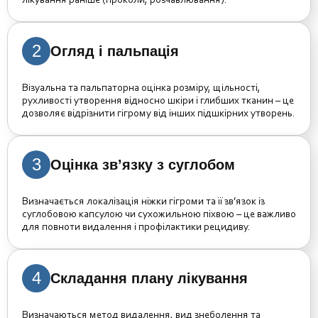
лікування раніше (проколи, розчавлювання).
2
Огляд і пальпація
Візуальна та пальпаторна оцінка розміру, щільності,
рухливості утворення відносно шкіри і глибших тканин – це
дозволяє відрізнити гігрому від інших підшкірних утворень.
3
Оцінка зв’язку з суглобом
Визначається локалізація ніжки гігроми та її зв’язок із
суглобовою капсулою чи сухожильною піхвою – це важливо
для повноти видалення і профілактики рецидиву.
4
Складання плану лікування
Визначаються метод видалення, вид знеболення та