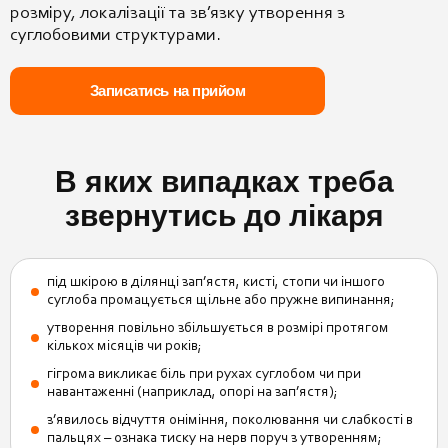
розміру,
локалізації та зв’язку
утворення з
суглобовими
структурами.
Записатись на прийом
В яких випадках треба
звернутись до лікаря
під шкірою в ділянці зап’ястя, кисті, стопи чи іншого
суглоба промацується щільне або пружне випинання;
утворення повільно збільшується в розмірі протягом
кількох місяців чи років;
гігрома викликає біль при рухах суглобом чи при
навантаженні (наприклад, опорі на зап’ястя);
з’явилось відчуття оніміння, поколювання чи слабкості в
пальцях – ознака тиску на нерв поруч з утворенням;