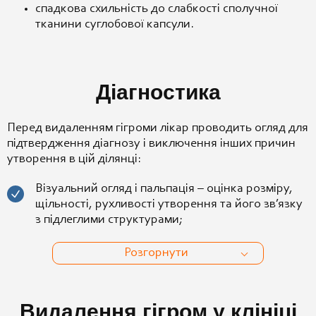
спадкова схильність до слабкості сполучної
тканини суглобової капсули.
Діагностика
Перед видаленням гігроми лікар проводить огляд для
підтвердження діагнозу і виключення інших причин
утворення в цій ділянці:
Візуальний огляд і пальпація – оцінка розміру,
щільності, рухливості утворення та його зв’язку
з підлеглими структурами;
Розгорнути
Видалення гігром у клініці