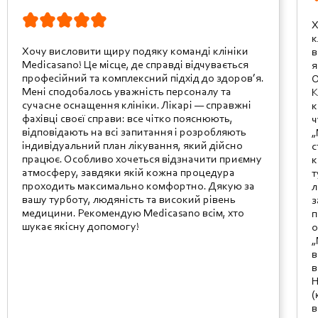
Х
к
Хочу висловити щиру подяку команді клініки
в
Medicasano! Це місце, де справді відчувається
я
професійний та комплексний підхід до здоров’я.
О
Мені сподобалось уважність персоналу та
К
сучасне оснащення клініки. Лікарі — справжні
к
фахівці своєї справи: все чітко пояснюють,
ч
відповідають на всі запитання і розробляють
„
індивідуальний план лікування, який дійсно
с
працює. Особливо хочеться відзначити приємну
к
атмосферу, завдяки якій кожна процедура
т
проходить максимально комфортно. Дякую за
л
вашу турботу, людяність та високий рівень
з
медицини. Рекомендую Medicasano всім, хто
п
шукає якісну допомогу!
о
„
в
в
Н
(
в