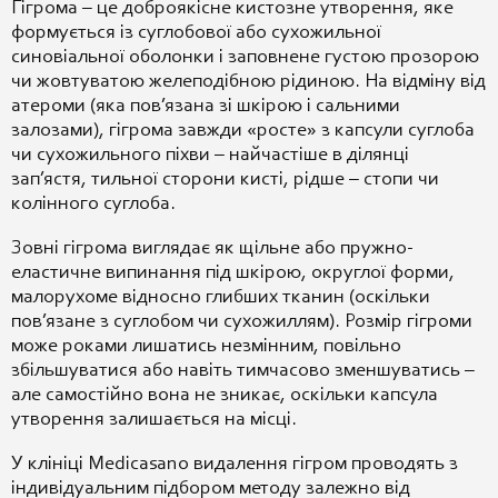
Гігрома – це доброякісне
кистозне утворення, яке
формується із
суглобової або сухожильної
синовіальної
оболонки і заповнене густою прозорою
чи
жовтуватою желеподібною рідиною. На
відміну від
атероми (яка пов’язана зі
шкірою і сальними
залозами), гігрома
завжди «росте» з капсули суглоба
чи
сухожильного піхви – найчастіше в
ділянці
зап’ястя, тильної
сторони кисті, рідше –
стопи чи
колінного
суглоба.
Зовні гігрома
виглядає як щільне або
пружно-
еластичне випинання під
шкірою, округлої
форми,
малорухоме
відносно глибших
тканин (оскільки
пов’язане з суглобом
чи
сухожиллям). Розмір
гігроми
може
роками лишатись
незмінним, повільно
збільшуватися або навіть
тимчасово зменшуватись
–
але
самостійно вона не
зникає, оскільки
капсула
утворення
залишається на місці.
У клініці
Medicasano видалення гігром
проводять з
індивідуальним
підбором методу залежно
від