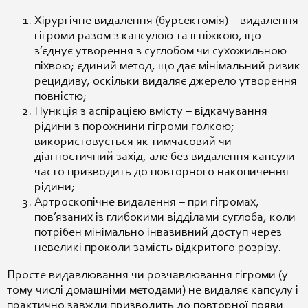
Хірургічне видалення (бурсектомія) – видалення
гігроми разом з капсулою та її ніжкою, що
з’єднує утворення з суглобом чи сухожильною
піхвою; єдиний метод, що дає мінімальний ризик
рецидиву, оскільки видаляє джерело утворення
повністю;
Пункція з аспірацією вмісту – відкачування
рідини з порожнини гігроми голкою;
використовується як тимчасовий чи
діагностичний захід, але без видалення капсули
часто призводить до повторного накопичення
рідини;
Артроскопічне видалення – при гігромах,
пов’язаних із глибокими відділами суглоба, коли
потрібен мінімально інвазивний доступ через
невеликі проколи замість відкритого розрізу.
Просте видавлювання чи розчавлювання гігроми (у
тому числі домашніми методами) не видаляє капсулу і
практично завжди призводить до повторної появи