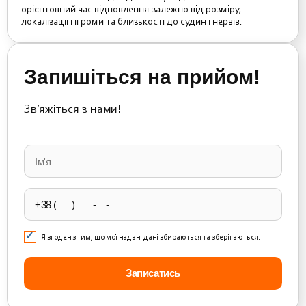
орієнтовний час відновлення залежно від розміру,
локалізації гігроми та близькості до судин і нервів.
Запишіться на прийом!
Зв’яжіться з нами!
Please
leave
this
field
empty.
Я згоден з тим, що мої надані дані збираються та зберігаються.