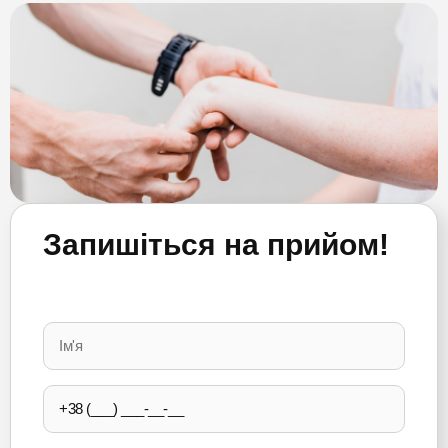
Запишіться на прийом!
Please
leave
this
field
empty.