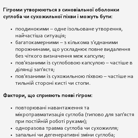
Гігроми утворюються з синовіальної оболонки
суглоба чи сухожильної піхви і можуть бути:
поодинокими – одне ізольоване утворення,
найчастіша ситуація;
багатокамерними – з кількома з’єднаними
порожнинами, що ускладнює повне видалення
без чіткого визначення меж капсули;
пов’язаними із суглобовою капсулою – частіше в
ділянці зап’ястя;
пов’язаними із сухожильною піхвою – частіше на
тильній стороні кисті чи стопи.
Фактори, що сприяють появі гігром:
повторювані навантаження та
мікротравматизація суглоба (типово для зап’ястя
при постійній роботі руками);
одноразова травма суглоба чи сухожилля;
запальні чи дегенеративні зміни суглоба;