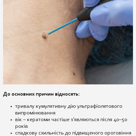
До основних причин відносять:
тривалу кумулятивну дію ультрафіолетового
випромінювання
вік – кератоми частіше з’являються після 40–50
років
спадкову схильність до підвищеного ороговіння