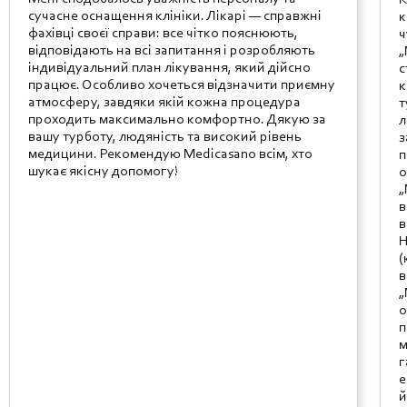
К
сучасне оснащення клініки. Лікарі — справжні
к
фахівці своєї справи: все чітко пояснюють,
ч
відповідають на всі запитання і розробляють
„
індивідуальний план лікування, який дійсно
с
працює. Особливо хочеться відзначити приємну
к
атмосферу, завдяки якій кожна процедура
т
проходить максимально комфортно. Дякую за
л
вашу турботу, людяність та високий рівень
з
медицини. Рекомендую Medicasano всім, хто
п
шукає якісну допомогу!
о
„
в
в
Н
(
в
„
о
п
м
г
е
й