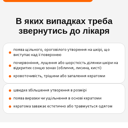
В яких випадках треба
звернутись до лікаря
поява щільного, ороговілого утворення на шкірі, що
виступає над її поверхнею
почервоніння, лущення або шорсткість ділянки шкіри на
відкритих сонцю зонах (обличчя, лисина, кисті)
кровоточивість, тріщини або запалення кератоми
швидке збільшення утворення в розмірі
поява виразки чи ущільнення в основі кератоми
кератома заважає естетично або травмується одягом