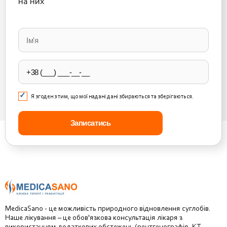
на них
Please
leave
this
field
empty.
Я згоден з тим, що мої надані дані збираються та зберігаються.
MedicaSano - це можливість природного відновлення суглобів.
Наше лікування – це обов'язкова консультація лікаря з