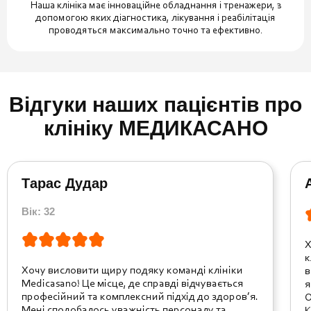
Наша клініка має інноваційне обладнання і тренажери, з
допомогою яких діагностика, лікування і реабілітація
проводяться максимально точно та ефективно.
Відгуки наших пацієнтів про
клініку МЕДИКАСАНО
Тарас Дудар
Вік: 32
Х
к
Хочу висловити щиру подяку команді клініки
в
Medicasano! Це місце, де справді відчувається
я
професійний та комплексний підхід до здоров’я.
О
Мені сподобалось уважність персоналу та