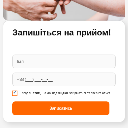
Запишіться на прийом!
Please
leave
this
field
empty.
Я згоден з тим, що мої надані дані збираються та зберігаються.