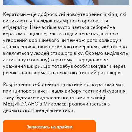
Кератоми – це доброякісні новоутворення шкіри, які
виникають унаслідок надмірного ороговіння
епідермісу. Найчастіше зустрічається себорейна
кератома – щільне, злегка підвищене над шкірою
утворення коричневого чи темно-сірого кольору з
«наліпленою», ніби восковою поверхнею, яке типово
з’являється у людей старшого віку. Окремо виділяють
актинічну (сонячну) кератому – передракове
ураження шкіри, що потребує особливої уваги через
ризик трансформації в плоскоклітинний рак шкіри.
Розрізнення себорейної та актинічної кератоми має
принципове значення для вибору тактики лікування,
тому будь-яке видалення кератоми в клініці
МЕДИКАСАНО в Миколаєві розпочинається з
дерматоскопічної діагностики.
Записатись на прийом