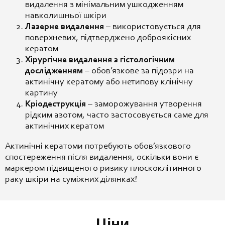
видалення з мінімальним ушкодженням
навколишньої шкіри
Лазерне видалення
– використовується для
поверхневих, підтверджено доброякісних
кератом
Хірургічне видалення з гістологічним
дослідженням
– обов’язкове за підозри на
актинічну кератому або нетипову клінічну
картину
Кріодеструкція
– заморожування утворення
рідким азотом, часто застосовується саме для
актинічних кератом
Актинічні кератоми потребують обов’язкового
спостереження після видалення, оскільки вони є
маркером підвищеного ризику плоскоклітинного
раку шкіри на суміжних ділянках!
Ціни