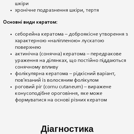
шкіри
хронічне подразнення шкіри, тертя
Основні види кератом:
себорейна кератома – доброякісне утворення з
характерною «наліпленою» лускатою
поверхнею
актинічна (сонячна) кератома – передракове
ураження на ділянках, що постійно піддаються
сонячному впливу
фолікулярна кератома – рідкісний варіант,
пов’язаний із волосяним фолікулом
роговий ріг (cornu cutaneum) – виражене
конусоподібне ороговіння, яке може
формуватися на основі різних кератом
Діагностика