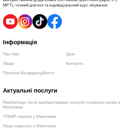
використанням додаткових обстежень (рентгенографія, КТ,
МРТ), точний діагноз та індивідуальний курс лікування.
Інформація
Про Нас
Ціни
Лікарі
Контакти
Політика Конфіденційності
Актуальні послуги
Реабілітація після акубаротравми, контузії головного мозку в
Миколаєві
ТЕКАР-терапія у Миколаєві
Лікар невролог у Миколаєві