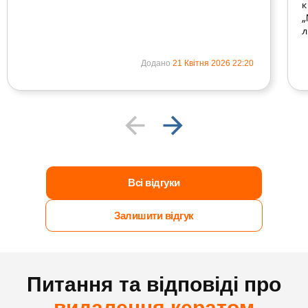
к
„
л
Додано
21 Квітня 2026 22:20
Всі відгуки
Залишити відгук
Питання та відповіді про
видалення кератом