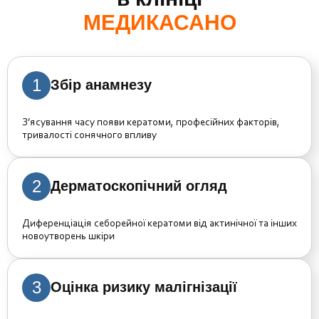
МЕДИКАСАНО
1
Збір анамнезу
З’ясування часу появи кератоми, професійних факторів,
тривалості сонячного впливу
2
Дерматоскопічний огляд
Диференціація себорейної кератоми від актинічної та інших
новоутворень шкіри
3
Оцінка ризику малігнізації