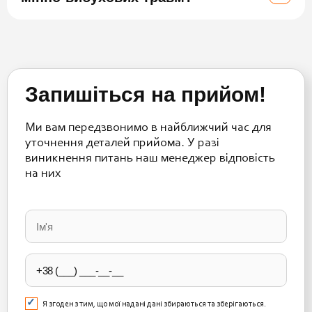
Запишіться на прийом!
Ми вам передзвонимо в найближчий час для
уточнення деталей прийома. У разі
виникнення питань наш менеджер відповість
на них
Please
leave
this
field
empty.
Я згоден з тим, що мої надані дані збираються та зберігаються.