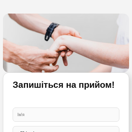
Запишіться на прийом!
Please
leave
this
field
empty.