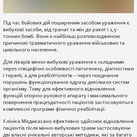
Під час бойових дій поширеним засобом ураження є
вибухові засоби, від гранат та мін до ракет і 1,5-
тонних бомб. Вони є найбільш розповсюдженою
причиною травматичного ураження військових та
цивільного населення.
Для лікарів мінно-вибухові ураження є складними
через специфічні особливості патогенезу, діагностики
і терапії, а для реабілітологів – через поєднання
порушень функціонування одразу декількох систем
організму. Тому для ефективного відновлення
функцій опорно-рухового апарату і максимального
повернення працездатності пацієнтів застосовуються
комплексні програми фізичної реабілітації.
Клініка Медикасано ефективно здійснює відновлення
пацієнтів після мінно-вибухових травм застосовуючи
дві власні унікальні авторські методики, які за багато