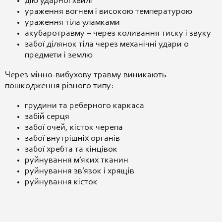
дію ударної хвилі
ураження вогнем і високою температурою
ураження тіла уламками
акубаротравму – через коливання тиску і звуку
забої ділянок тіла через механічні удари о
предмети і землю
Через мінно-вибухову травму виникають
пошкодження різного типу:
грудини та реберного каркаса
забій серця
забої очей, кісток черепа
забої внутрішніх органів
забої хребта та кінцівок
руйнування м’яких тканин
руйнування зв’язок і хрящів
руйнування кісток