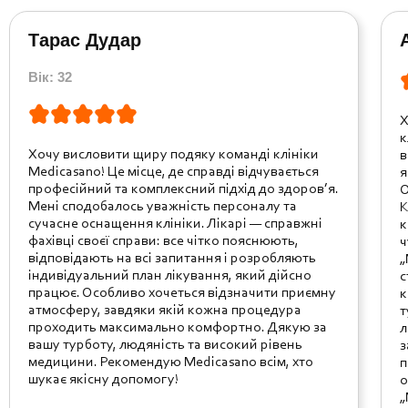
Тарас Дудар
Вік: 32
Х
к
Хочу висловити щиру подяку команді клініки
в
Medicasano! Це місце, де справді відчувається
я
професійний та комплексний підхід до здоров’я.
О
Мені сподобалось уважність персоналу та
К
сучасне оснащення клініки. Лікарі — справжні
к
фахівці своєї справи: все чітко пояснюють,
ч
відповідають на всі запитання і розробляють
„
індивідуальний план лікування, який дійсно
с
працює. Особливо хочеться відзначити приємну
к
атмосферу, завдяки якій кожна процедура
т
проходить максимально комфортно. Дякую за
л
вашу турботу, людяність та високий рівень
з
медицини. Рекомендую Medicasano всім, хто
п
шукає якісну допомогу!
о
„