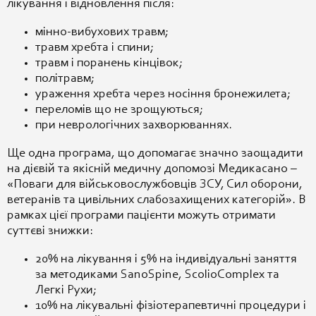
лікування і відновлення після:
мінно-вибухових травм;
травм хребта і спини;
травм і поранень кінцівок;
політравм;
ураження хребта через носіння бронежилета;
переломів що не зрощуються;
при неврологічних захворюваннях.
Ще одна програма, що допомагає значно заощадити
на дієвій та якісній медичну допомозі Медикасано –
«Поваги для військовослужбовців ЗСУ, Сил оборони,
ветеранів та цивільних слабозахищених категорій». В
рамках цієї програми пацієнти можуть отримати
суттєві знижки:
20% на лікування і 5% на індивідуальні заняття
за методиками SanoSpine, ScolioComplex та
Легкі Рухи;
10% на лікувальні фізіотерапевтичні процедури і