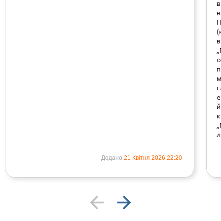
в
в
Н
(
в
„
о
п
м
г
е
й
к
„
л
Додано
21 Квітня 2026 22:20