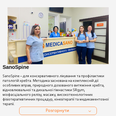
SanoSpine
SanoSpine – для консервативного лікування та профілактики
патологій хребта. Методика заснована на комплексній дії
особливих вправ, природного дозованого витяжіння хребта,
відновлювальної та дихальної гімнастики SRgym,
міофасціального релізу, масажу, високотехнологічних
фізіотерапевтичних процедур, кінезітерапії та медикаментозної
терапії.
Розгорнути