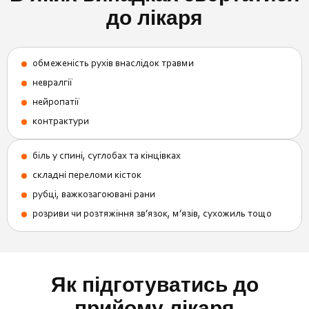
до лікаря
обмеженість рухів внаслідок травми
невралгії
нейропатії
контрактури
біль у спині, суглобах та кінцівках
складні переломи кісток
рубці, важкозагоювані рани
розриви чи розтяжіння зв’язок, м’язів, сухожиль тощо
Як підготуватись до
прийому лікаря