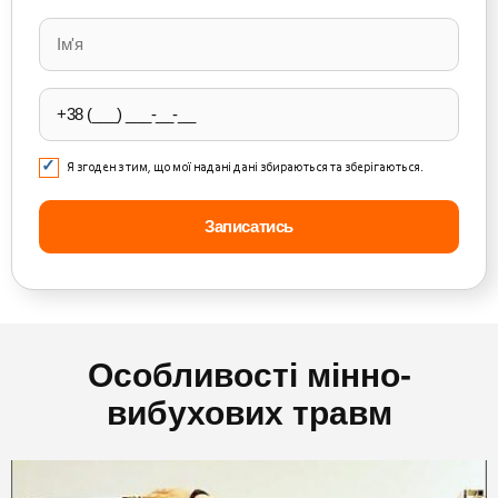
Please
leave
this
field
empty.
Я згоден з тим, що мої надані дані збираються та зберігаються.
Особливості мінно-
вибухових травм