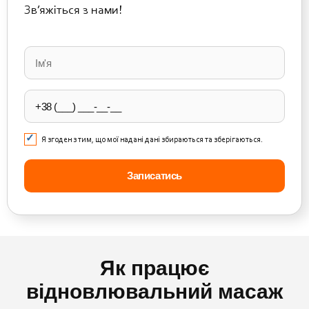
Зв’яжіться з нами!
Please
leave
this
field
empty.
Я згоден з тим, що мої надані дані збираються та зберігаються.
Як працює
відновлювальний масаж