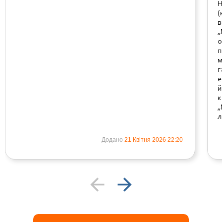
Н
(
в
„
о
п
м
г
е
й
к
„
л
Додано
21 Квітня 2026 22:20