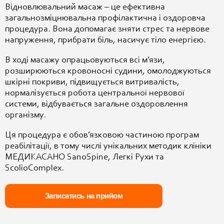
Відновлювальний масаж – це ефективна
загальнозміцнювальна профілактична і оздоровча
процедура. Вона допомагає зняти стрес та нервове
напруження, прибрати біль, насичує тіло енергією.
В ході масажу опрацьовуються всі м’язи,
розширюються кровоносні судини, омолоджуються
шкірні покриви, підвищується витривалість,
нормалізується робота центральної нервової
системи, відбувається загальне оздоровлення
організму.
Ця процедура є обов’язковою частиною програм
реабілітації, в тому числі унікальних методик клініки
МЕДИКАСАНО SanoSpine, Легкі Рухи та
ScolioComplex.
Записатись на прийом