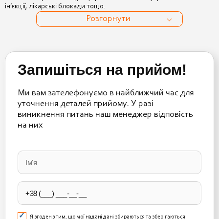
ін’єкції, лікарські блокади тощо.
Розгорнути
Запишіться на прийом!
Ми вам зателефонуємо в найближчий час для
уточнення деталей прийому. У разі
виникнення питань наш менеджер відповість
на них
Please
leave
this
field
empty.
Я згоден з тим, що мої надані дані збираються та зберігаються.