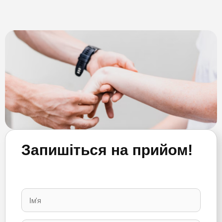
Запишіться на прийом!
Please
leave
this
field
empty.