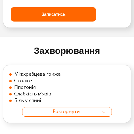
Захворювання
Міжхребцева грижа
Сколіоз
Гіпотонія
Слабкість м’язів
Біль у спині
Розгорнути