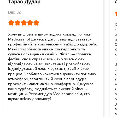
Тарас Дудар
Вік: 32
Х
к
Хочу висловити щиру подяку команді клініки
в
Medicasano! Це місце, де справді відчувається
я
професійний та комплексний підхід до здоров’я.
О
Мені сподобалось уважність персоналу та
К
сучасне оснащення клініки. Лікарі — справжні
к
фахівці своєї справи: все чітко пояснюють,
ч
відповідають на всі запитання і розробляють
„
індивідуальний план лікування, який дійсно
с
працює. Особливо хочеться відзначити приємну
к
атмосферу, завдяки якій кожна процедура
т
проходить максимально комфортно. Дякую за
л
вашу турботу, людяність та високий рівень
з
медицини. Рекомендую Medicasano всім, хто
п
шукає якісну допомогу!
о
„
в
в