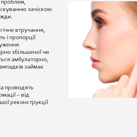
 проблем,
скуванню зачіскою
вжди.
ргічне
втручання,
сть
і пропорції
уження
ірно
збільшеної чи
ться
амбулаторно,
випадків займає
ха
проводять
рмації
– від
ішої
реконструкції