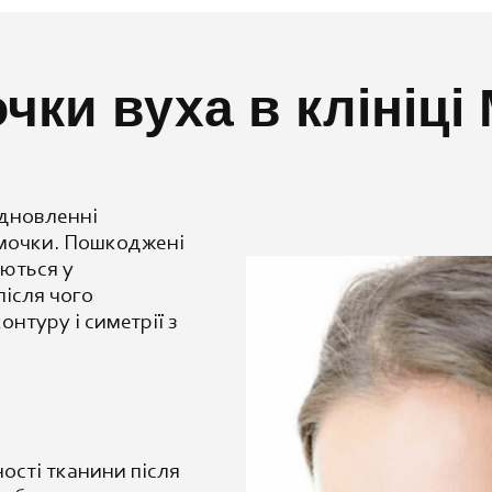
чки вуха в клініц
ідновленні
 мочки. Пошкоджені
яються у
ісля чого
нтуру і симетрії з
ості тканини після