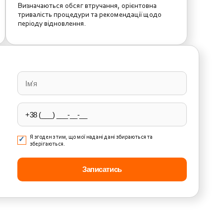
Визначаються обсяг втручання, орієнтовна
тривалість процедури та рекомендації щодо
періоду відновлення.
Please
leave
this
field
empty.
Я згоден з тим, що мої надані дані збираються та
зберігаються.