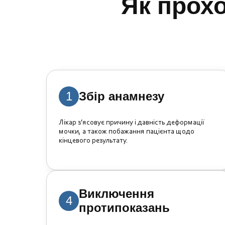
Як прохо
1
Збір анамнезу
Лікар з’ясовує причину і давність деформації
мочки, а також побажання пацієнта щодо
кінцевого результату.
Виключення
4
протипоказань