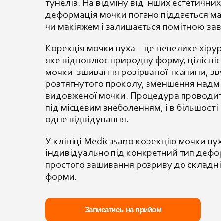
тунелів. На відміну
від інших
естетичних
деформація мочки
погано піддається
ма
чи макіяжем і
залишається помітною
за
Корекція
мочки вуха – це
невелике хіру
яке
відновлює природну
форму, цілісні
мочки: зшивання
розірваної тканини,
зв
розтягнутого проколу,
зменшення надм
видовженої мочки.
Процедура проводи
під
місцевим
знеболенням, і в більшості
одне
відвідування.
У клініці
Medicasano корекцію
мочки ву
індивідуально
під конкретний
тип дефо
простого
зашивання розриву до
складн
форми.
Записатись на прийом