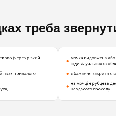
ках треба звернут
тково (через різкий
мочка видовжена або 
індивідуальних особл
 після тривалого
є бажання закрити ст
на мочці є рубцева д
уха;
невдалого проколу.