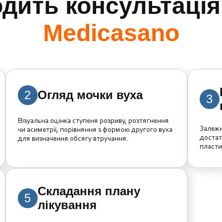
дить консультація 
Medicasano
2
Огляд мочки вуха
3
Візуальна оцінка ступеня розриву, розтягнення
Залежн
чи асиметрії, порівняння з формою другого вуха
достат
для визначення обсягу втручання.
пласти
Складання плану
5
лікування