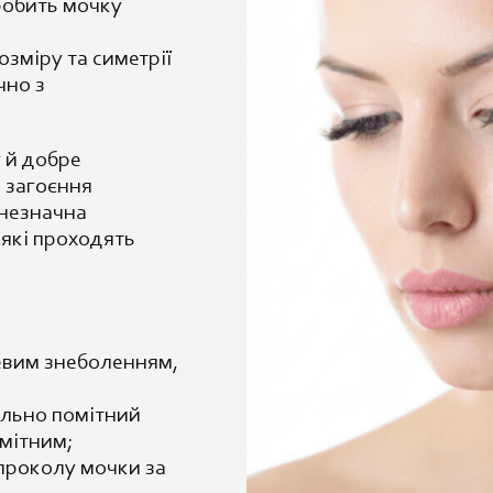
робить мочку
зміру та симетрії
чно з
.
 й добре
 загоєння
 незначна
 які проходять
евим знеболенням,
ально помітний
омітним;
проколу мочки за