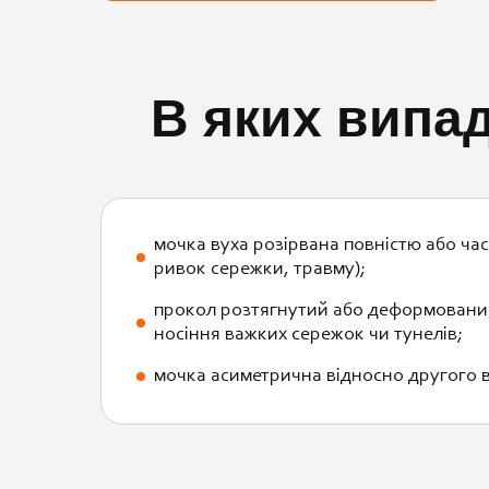
В яких випад
мочка вуха розірвана повністю або час
ривок сережки, травму);
прокол розтягнутий або деформований
носіння важких сережок чи тунелів;
мочка асиметрична відносно другого в