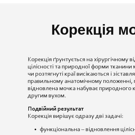
Корекція мо
Корекція ґрунтується на хірургічному в
цілісності та природної форми тканини
чи розтягнуті краї висікаються і зіставл
правильному анатомічному положенні, п
відновлена мочка набуває природного ко
другим вухом.
Подвійний результат
Корекція вирішує одразу дві задачі:
функціональна – відновлення цілісн