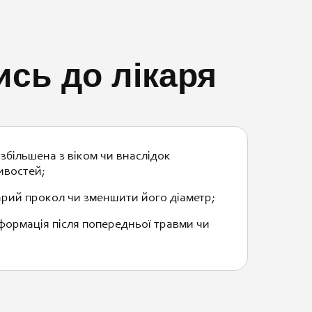
ись до лікаря
збільшена з віком чи внаслідок
ивостей;
арий прокол чи зменшити його діаметр;
еформація після попередньої травми чи