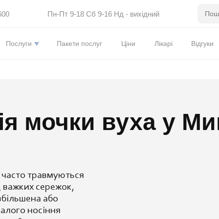
600
Пн-Пт 9-18 Сб 9-16 Нд - вихідний
Послуги
Пакети послуг
Ціни
Лікарі
Відгуки
ія мочки вуха у Ми
і часто
травмуються
д
важких сережок,
збільшена або
алого носіння