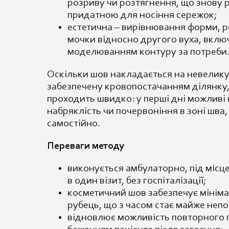
розриву чи розтягнення, що знову 
придатною для носіння сережок;
естетична – вирівнювання форми, ро
мочки відносно другого вуха, вклю
моделюванням контуру за потреби
Оскільки шов накладається на невелику
забезпечену кровопостачанням ділянку,
проходить швидко: у перші дні можливі
набряклість чи почервоніння в зоні шва,
самостійно.
Переваги методу
виконується амбулаторно, під місц
в один візит, без госпіталізації;
косметичний шов забезпечує мінім
рубець, що з часом стає майже неп
відновлює можливість повторного 