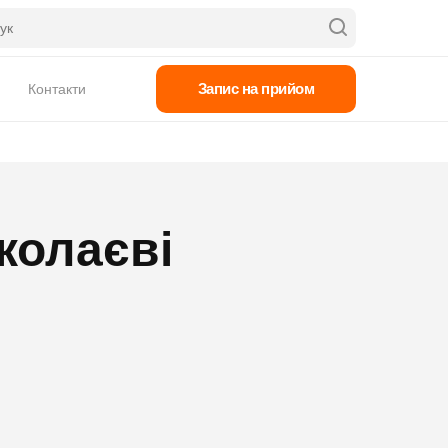
Запис на прийом
Контакти
колаєві