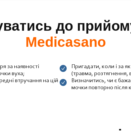
уватись до прийому
Medicasano
ря за наявності
Пригадати, коли і за 
очки вуха;
(травма, розтягнення, в
редні втручання на цій
Визначитись, чи є баж
мочки повторно після к