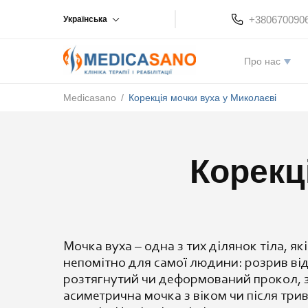
+380670090
Українська
Про нас
Medicasano
/
Корекція мочки вуха у Миколаєві
Корекц
Моч
ка вуха –
одна з тих ділянок
тіла, як
непомітно
для самої
людини: розрив ві
розтягнутий чи
деформований прокол,
асиметрична мочка з
віком чи після
трив