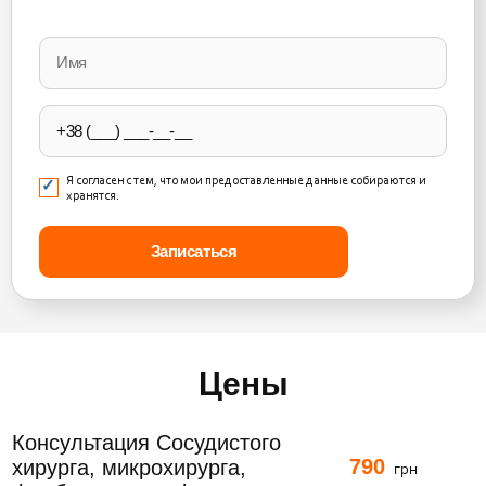
Please
leave
this
field
empty.
Я согласен с тем, что мои предоставленные данные собираются и
хранятся.
Цены
Консультация Сосудистого
790
хирурга, микрохирурга,
грн