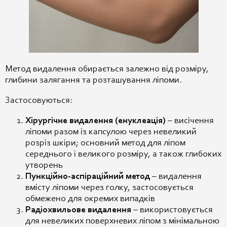
Метод видалення обирається залежно від розміру,
глибини залягання та розташування ліпоми.
Застосовуються:
Хірургічне видалення (енуклеація)
– висічення
ліпоми разом із капсулою через невеликий
розріз шкіри; основний метод для ліпом
середнього і великого розміру, а також глибоких
утворень
Пункційно-аспіраційний метод
– видалення
вмісту ліпоми через голку, застосовується
обмежено для окремих випадків
Радіохвильове видалення
– використовується
для невеликих поверхневих ліпом з мінімальною