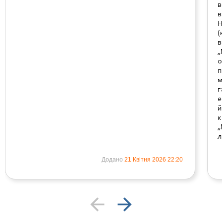
в
в
Н
(
в
„
о
п
м
г
е
й
к
„
л
Додано
21 Квітня 2026 22:20