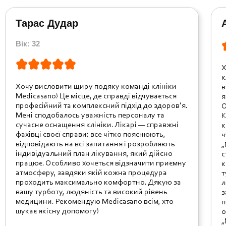
Тарас Дудар
Вік: 32
Х
к
Хочу висловити щиру подяку команді клініки
в
Medicasano! Це місце, де справді відчувається
я
професійний та комплексний підхід до здоров’я.
О
Мені сподобалось уважність персоналу та
К
сучасне оснащення клініки. Лікарі — справжні
к
фахівці своєї справи: все чітко пояснюють,
ч
відповідають на всі запитання і розробляють
„
індивідуальний план лікування, який дійсно
с
працює. Особливо хочеться відзначити приємну
к
атмосферу, завдяки якій кожна процедура
т
проходить максимально комфортно. Дякую за
л
вашу турботу, людяність та високий рівень
з
медицини. Рекомендую Medicasano всім, хто
п
шукає якісну допомогу!
о
„