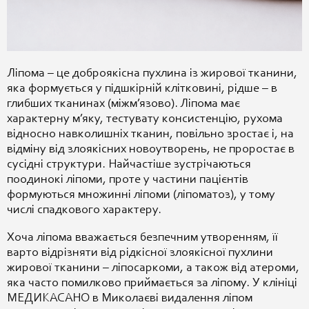
Ліпома – це доброякісна пухлина із жирової тканини,
яка формується у підшкірній клітковині, рідше – в
глибших тканинах (міжм’язово). Ліпома має
характерну м’яку, тестувату консистенцію, рухома
відносно навколишніх тканин, повільно зростає і, на
відміну від злоякісних новоутворень, не проростає в
сусідні структури. Найчастіше зустрічаються
поодинокі ліпоми, проте у частини пацієнтів
формуються множинні ліпоми (ліпоматоз), у тому
числі спадкового характеру.
Хоча ліпома вважається безпечним утворенням, її
варто відрізняти від рідкісної злоякісної пухлини
жирової тканини – ліпосаркоми, а також від атероми,
яка часто помилково приймається за ліпому. У клініці
МЕДИКАСАНО в Миколаєві видалення ліпом