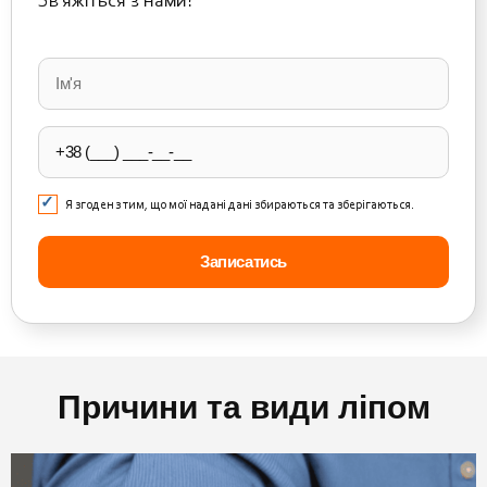
Зв’яжіться з нами!
Please
leave
this
field
empty.
Я згоден з тим, що мої надані дані збираються та зберігаються.
Причини та види ліпом