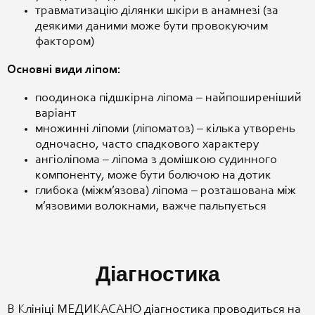
травматизацію ділянки шкіри в анамнезі (за
деякими даними може бути провокуючим
фактором)
Основні види ліпом:
поодинока підшкірна ліпома – найпоширеніший
варіант
множинні ліпоми (ліпоматоз) – кілька утворень
одночасно, часто спадкового характеру
ангіоліпома – ліпома з домішкою судинного
компоненту, може бути болючою на дотик
глибока (міжм’язова) ліпома – розташована між
м’язовими волокнами, важче пальпується
Діагностика
В Клініці МЕДИКАСАНО діагностика проводиться на