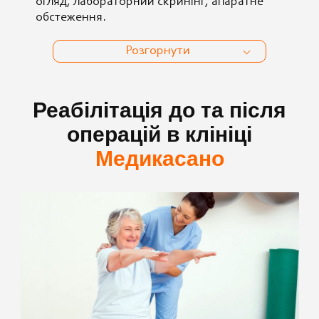
огляд, лабораторний скринінг, апаратне
обстеження.
Розгорнути
Реабілітація до та після
операцій в клініці
Медикасано