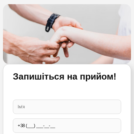
Запишіться на прийом!
Please
leave
this
field
empty.