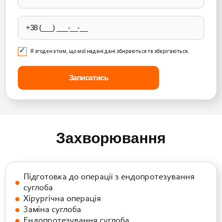
field
empty.
Я згоден з тим, що мої надані дані збираються та зберігаються.
Захворювання
Підготовка до операції з ендопротезування
суглоба
Хірургічна операція
Заміна суглоба
Ендопротезування суглоба