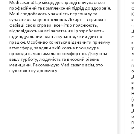
Medicasano! Це місце, де справді відчувається
я
професійний та комплексний підхід до здоров’я.
О
Мені сподобалось уважність персоналу та
К
сучасне оснащення клініки. Лікарі — справжні
к
фахівці своєї справи: все чітко пояснюють,
ч
відповідають на всі запитання і розробляють
„
індивідуальний план лікування, який дійсно
с
працює. Особливо хочеться відзначити приємну
к
атмосферу, завдяки якій кожна процедура
т
проходить максимально комфортно. Дякую за
л
вашу турботу, людяність та високий рівень
з
медицини. Рекомендую Medicasano всім, хто
п
шукає якісну допомогу!
о
„
в
в
Н
(
в
„
о
п
м
г