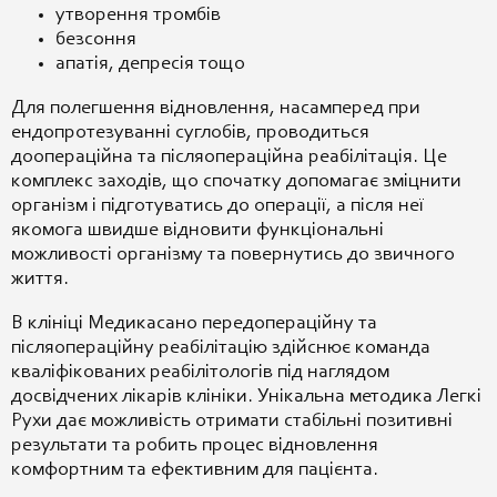
утворення тромбів
безсоння
апатія, депресія тощо
Для полегшення відновлення, насамперед при
ендопротезуванні суглобів, проводиться
доопераційна та післяопераційна реабілітація. Це
комплекс заходів, що спочатку допомагає зміцнити
організм і підготуватись до операції, а після неї
якомога швидше відновити функціональні
можливості організму та повернутись до звичного
життя.
В клініці Медикасано передопераційну та
післяопераційну реабілітацію здійснює команда
кваліфікованих реабілітологів під наглядом
досвідчених лікарів клініки. Унікальна методика Легкі
Рухи дає можливість отримати стабільні позитивні
результати та робить процес відновлення
комфортним та ефективним для пацієнта.