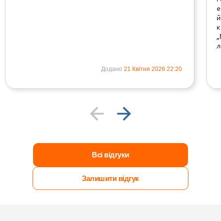
е
й
к
„
л
Додано
21 Квітня 2026 22:20
Всі відгуки
Залишити відгук