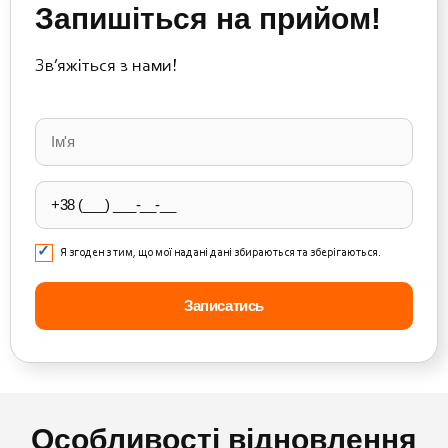
Запишіться на прийом!
Зв’яжіться з нами!
Please
leave
this
field
empty.
Я згоден з тим, що мої надані дані збираються та зберігаються.
Особливості відновлення