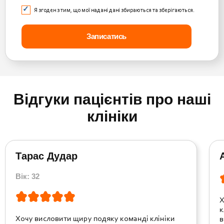
Я згоден з тим, що мої надані дані збираються та зберігаються.
Відгуки пацієнтів про наші
клініки
Тарас Дудар
Вік: 32
Х
к
Хочу висловити щиру подяку команді клініки
в