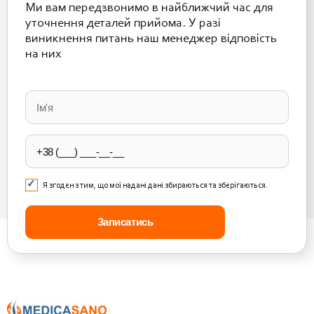
Ми вам передзвонимо в найближчий час для
уточнення деталей прийома. У разі
виникнення питань наш менеджер відповість
на них
Please
leave
this
field
empty.
Я згоден з тим, що мої надані дані збираються та зберігаються.