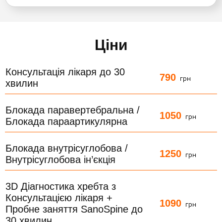
Ціни
Консультація лікаря до 30
790
грн
хвилин
Блокада паравертебральна /
1050
грн
Блокада параартикулярна
Блокада внутрісуглобова /
1250
грн
Внутрісуглобова ін’єкція
3D Діагностика хребта з
Консультацією лікаря +
1090
грн
Пробне заняття SanoSpine до
30 хвилин