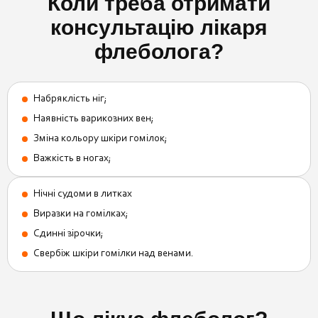
Коли треба отримати
консультацію лікаря
флеболога?
Набряклість ніг;
Наявність варикозних вен;
Зміна кольору шкіри гомілок;
Важкість в ногах;
Нічні судоми в литках
Виразки на гомілках;
Сдинні зірочки;
Свербіж шкіри гомілки над венами.