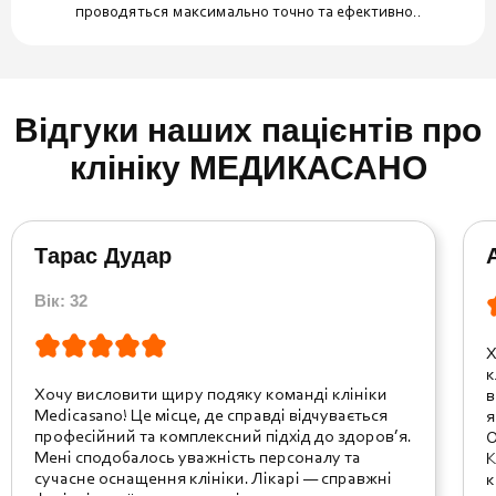
проводяться максимально точно та ефективно..
Відгуки наших пацієнтів про
клініку МЕДИКАСАНО
Тарас Дудар
Вік: 32
Х
к
Хочу висловити щиру подяку команді клініки
в
Medicasano! Це місце, де справді відчувається
я
професійний та комплексний підхід до здоров’я.
О
Мені сподобалось уважність персоналу та
К
сучасне оснащення клініки. Лікарі — справжні
к