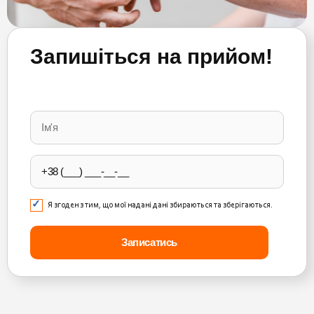
Запишіться на прийом!
Please
leave
this
field
empty.
Я згоден з тим, що мої надані дані збираються та зберігаються.