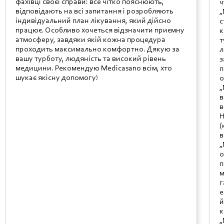
фахівці своєї справи: все чітко пояснюють,
ч
відповідають на всі запитання і розробляють
„
індивідуальний план лікування, який дійсно
с
працює. Особливо хочеться відзначити приємну
к
атмосферу, завдяки якій кожна процедура
т
проходить максимально комфортно. Дякую за
л
вашу турботу, людяність та високий рівень
з
медицини. Рекомендую Medicasano всім, хто
п
шукає якісну допомогу!
о
„
в
в
Н
(
в
„
о
п
м
г
е
й
к
„