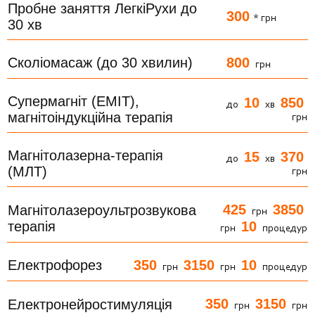
Пробне заняття ЛегкіРухи до
300
* грн
30 хв
800
Сколіомасаж (до 30 хвилин)
грн
Супермагніт (ЕМІТ),
10
850
до
хв
магнітоіндукційна терапія
грн
Магнітолазерна-терапія
15
370
до
хв
(МЛТ)
грн
425
3850
Магнітолазероультрозвукова
грн
терапія
10
грн
процедур
350
3150
10
Електрофорез
грн
грн
процедур
350
3150
Електронейростимуляція
грн
грн