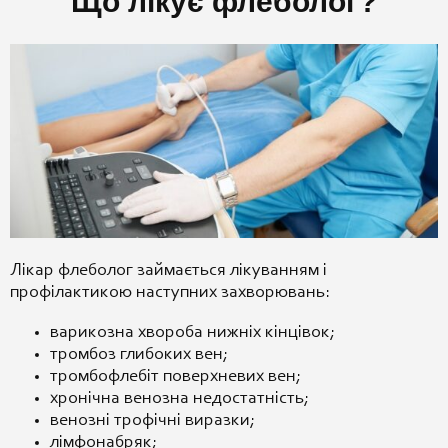
Що лікує флеболог?
Лікар флеболог займається лікуванням і
профілактикою наступних захворювань:
варикозна хвороба нижніх кінцівок;
тромбоз глибоких вен;
тромбофлебіт поверхневих вен;
хронічна венозна недостатність;
венозні трофічні виразки;
лімфонабряк;