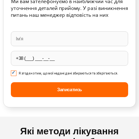
Ми вам зателефонуємо в найближчий час для
уточнення деталей прийому. У разі виникнення
питань наш менеджер відповість на них
Please
leave
this
field
empty.
Я згоден з тим, що мої надані дані збираються та зберігаються.
Які методи лікування