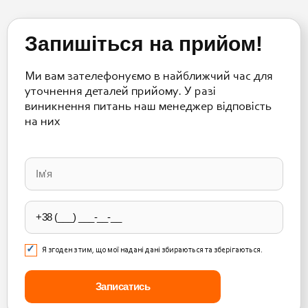
Запишіться на прийом!
Ми вам зателефонуємо в найближчий час для
уточнення деталей прийому. У разі
виникнення питань наш менеджер відповість
на них
Please
leave
this
field
empty.
Я згоден з тим, що мої надані дані збираються та зберігаються.