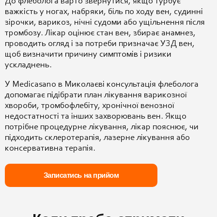
До флеболога варто звернутися, якщо турбує
важкість у ногах, набряки, біль по ходу вен, судинні
зірочки, варикоз, нічні судоми або ущільнення після
тромбозу. Лікар оцінює стан вен, збирає анамнез,
проводить огляд і за потреби призначає УЗД вен,
щоб визначити причину симптомів і ризики
ускладнень.
У Medicasano в Миколаєві консультація флеболога
допомагає підібрати план лікування варикозної
хвороби, тромбофлебіту, хронічної венозної
недостатності та інших захворювань вен. Якщо
потрібне процедурне лікування, лікар пояснює, чи
підходить склеротерапія, лазерне лікування або
консервативна терапія.
Записатись на прийом