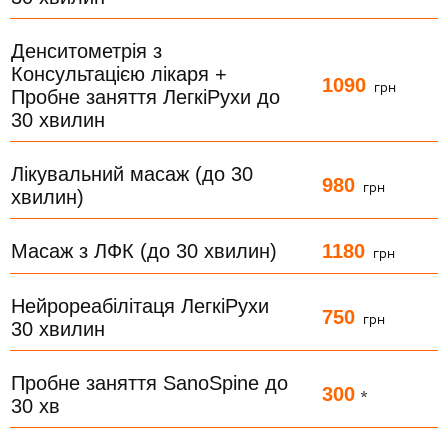
Денситометрія з
Консультацією лікаря +
1090
грн
Пробне заняття ЛегкіРухи до
30 хвилин
Лікувальний масаж (до 30
980
грн
хвилин)
1180
Масаж з ЛФК (до 30 хвилин)
грн
Нейрореабілітаця ЛегкіРухи
750
грн
30 хвилин
Пробне заняття SanoSpine до
300
*
30 хв