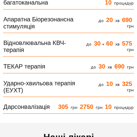
багатоканальна
10
процедур
Апаратна Біорезонансна
20
690
до
хв
стимуляція
грн
Відновлювальна КВЧ-
30
60
575
до
+
хв
терапія
грн
30
690
ТЕКАР терапія
до
хв
грн
Ударно-хвильова терапія
10
325
до
хв
(ЕУХТ)
грн
305
2750
10
Дарсонвалізація
грн
грн
процедур