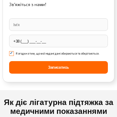
Зв’яжіться з нами!
Please
leave
this
field
empty.
Я згоден з тим, що мої надані дані збираються та зберігаються.
Як діє лігатурна підтяжка за
медичними показаннями