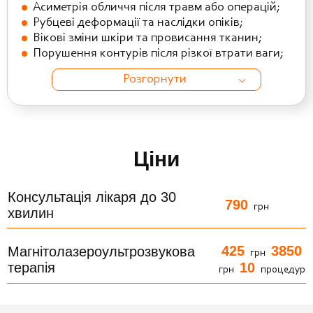
Асиметрія обличчя після травм або операцій;
Рубцеві деформації та наслідки опіків;
Вікові зміни шкіри та провисання тканин;
Порушення контурів після різкої втрати ваги;
Розгорнути
Ціни
Консультація лікаря до 30
790
грн
хвилин
425
3850
Магнітолазероультрозвукова
грн
терапія
10
грн
процедур