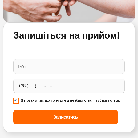
Запишіться на прийом!
Please
leave
this
field
empty.
Я згоден з тим, що мої надані дані збираються та зберігаються.