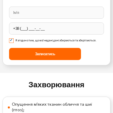
Please
leave
this
field
empty.
Я згоден з тим, що мої надані дані збираються та зберігаються.
Захворювання
Опущення м’яких тканин обличчя та шиї
(птоз);