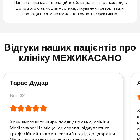
Наша клініка має інноваційне обладнання і тренажери, з
допомогою яких діагностика, лікування і реабілітація
проводяться максимально точно та ефективно.
Відгуки наших пацієнтів про
клініку МЕЖИКАСАНО
Тарас Дудар
Вік: 32
Х
к
Хочу висловити щиру подяку команді клініки
в
Medicasano! Це місце, де справді відчувається
я
професійний та комплексний підхід до здоров’я.
О