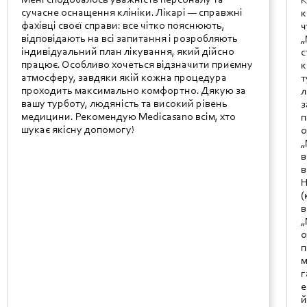
Мені сподобалось уважність персоналу та
К
сучасне оснащення клініки. Лікарі — справжні
к
фахівці своєї справи: все чітко пояснюють,
ч
відповідають на всі запитання і розробляють
„
індивідуальний план лікування, який дійсно
с
працює. Особливо хочеться відзначити приємну
к
атмосферу, завдяки якій кожна процедура
т
проходить максимально комфортно. Дякую за
л
вашу турботу, людяність та високий рівень
з
медицини. Рекомендую Medicasano всім, хто
п
шукає якісну допомогу!
о
„
в
в
Н
(
в
„
о
п
м
г
е
й