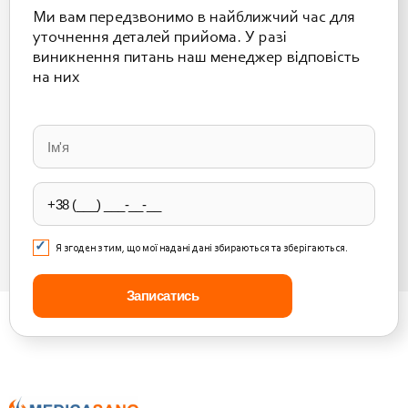
Ми вам передзвонимо в найближчий час для
уточнення деталей прийома. У разі
виникнення питань наш менеджер відповість
на них
Please
leave
this
field
empty.
Я згоден з тим, що мої надані дані збираються та зберігаються.