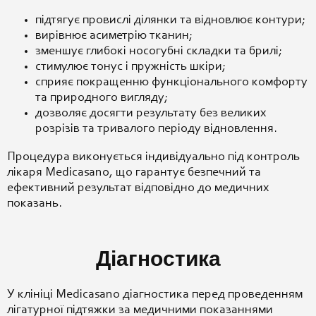
підтягує провислі ділянки та відновлює контури;
вирівнює асиметрію тканин;
зменшує глибокі носогубні складки та брилі;
стимулює тонус і пружність шкіри;
сприяє покращенню функціонального комфорту
та природного вигляду;
дозволяє досягти результату без великих
розрізів та тривалого періоду відновлення.
Процедура виконується індивідуально під контроль
лікаря Medicasano, що гарантує безпечний та
ефективний результат відповідно до медичних
показань.
Діагностика
У клініці Medicasano діагностика перед проведенням
лігатурної підтяжки за медичними показаннями