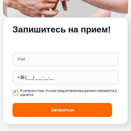
Запишитесь на прием!
Please
leave
this
field
empty.
Я согласен с тем, что мои предоставленные данные собираются и
хранятся.