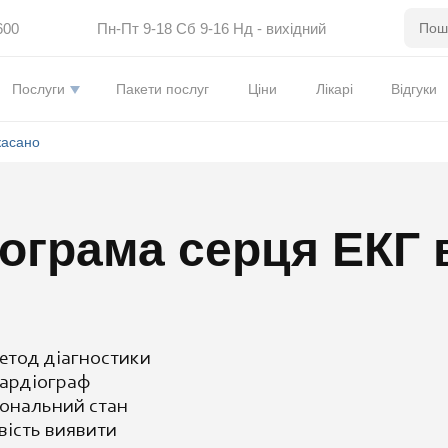
600
Пн-Пт 9-18 Сб 9-16 Нд - вихідний
Послуги
Пакети послуг
Ціни
Лікарі
Відгуки
касано
ограма серця ЕКГ
етод діагностики
кардіограф
іональний стан
вість виявити