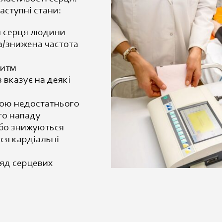
аступні стани:
м серця людини
а/знижена частота
ритм
 вказує на деякі
акою недостатнього
го нападу
або знижуються
ся кардіальні
ряд серцевих