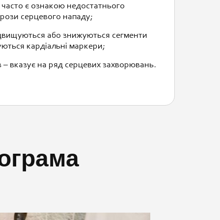
к часто є ознакою недостатнього
грози серцевого нападу;
ідвищуються або знижуються сегменти
уються кардіальні маркери;
в – вказує на ряд серцевих захворювань.
іограма