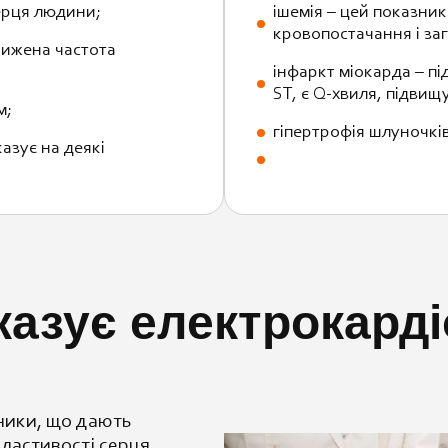
ерця людини;
ішемія – цей показни
кровопостачання і за
нижена частота
інфаркт міокарда – п
ST, є Q-хвиля, підвищ
м;
гіпертрофія шлуночкі
азує на деякі
азує електрокард
зники, що дають
властивості серця.