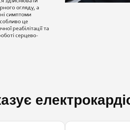
ся здійснювати
рного огляду, а
вні симптоми
Особливо це
чної реабілітації та
оботі серцево-
азує електрокарді