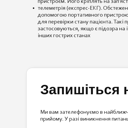
пристроєм. Його кріплять на зап’яст
телеметрія (експрес-ЕКГ). Обстеже
допомогою портативного пристрою 
для перевірки стану пацієнта. Такі
застосовуються, якщо є підозра на 
інших гострих станах
Запишіться 
Ми вам зателефонуємо в найближч
прийому. У разі виникнення питан