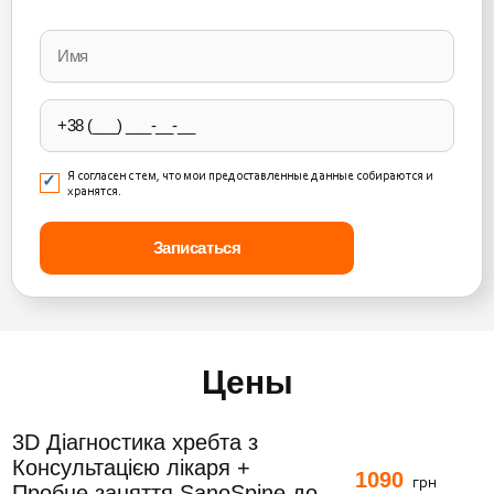
Please
leave
this
field
empty.
Я согласен с тем, что мои предоставленные данные собираются и
хранятся.
Цены
3D Діагностика хребта з
Консультацією лікаря +
1090
грн
Пробне заняття SanoSpine до