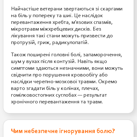
Найчастіше ветерани звертаються зі скаргами
на біль у попереку та шиї. Це наслідок
перевантаження хребта, м’язових спазмів,
мікротравм міжхребцевих дисків. Без
лікування такі стани можуть призвести до
протрузій, гриж, радикулопатій.
Також поширені головні болі, запаморочення,
шум у вухах після контузій. Навіть якщо
симптоми здаються незначними, вони можуть
свідчити про порушення кровообігу або
наслідки черепно-мозкової травми. Окремо
варто згадати біль у колінах, плечах,
гомілковостопних суглобах — результат
хронічного перевантаження та травм.
Чим небезпечне ігнорування болю?