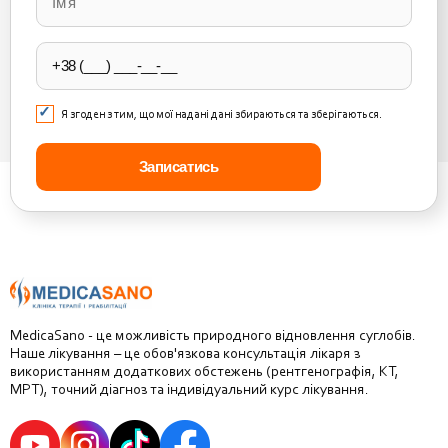
this
field
empty.
Я згоден з тим, що мої надані дані збираються та зберігаються.
MedicaSano - це можливість природного відновлення суглобів.
Наше лікування – це обов'язкова консультація лікаря з
використанням додаткових обстежень (рентгенографія, КТ,
МРТ), точний діагноз та індивідуальний курс лікування.