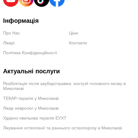
Інформація
Про Нас
Ціни
Лікарі
Контакти
Політика Конфіденційності
Актуальні послуги
Реабілітація після акубаротравми, контузії головного мозку в
Миколаєві
ТЕКАР-терапія у Миколаєві
Лікар невролог у Миколаєві
Ударно-хвильова терапія ЕУХТ
Лікування остеопенії та раннього остеопорозу в Миколаєві