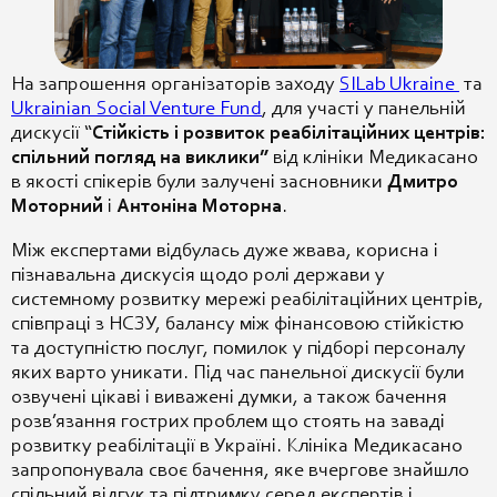
На запрошення організаторів заходу
SILab Ukraine
та
Ukrainian Social Venture Fund
, для участі у панельній
дискусії “
Стійкість і розвиток реабілітаційних центрів:
спільний погляд на виклики”
від клініки Медикасано
в якості спікерів були залучені засновники
Дмитро
Моторний
і
Антоніна Моторна
.
Між експертами відбулась дуже жвава, корисна і
пізнавальна дискусія щодо ролі держави у
системному розвитку мережі реабілітаційних центрів,
співпраці з НСЗУ, балансу між фінансовою стійкістю
та доступністю послуг, помилок у підборі персоналу
яких варто уникати. Під час панельної дискусії були
озвучені цікаві і виважені думки, а також бачення
розв’язання гострих проблем що стоять на заваді
розвитку реабілітації в Україні. Клініка Медикасано
запропонувала своє бачення, яке вчергове знайшло
спільний відгук та підтримку серед експертів і