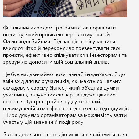
Фінальним акордом програми став воркшоп із
пітчингу, який провів експерт з комунікацій
Олександр Зайома.
Під час цієї сесії учасники
вчилися чітко й переконливо презентувати свої
проєкти, ефективно спілкуватися з інвесторами та
зрозуміло доносити свій соціальний вплив.
Це був надзвичайно позитивний і надихаючий до
змін зхід для всіх учасників, які мають соціальну
складову у своєму бізнесі, який об’єднав думки
учасників, залучених експертів і дуже цікавих
спікерів. Зустріч пройшла у дуже теплій і
невимушеній атмосфері серед колег та однодумців.
Щиро дякуємо організаторам за можливість взяти
участь у цій визначній події року.
Більш детально про подію можна ознайомитись за