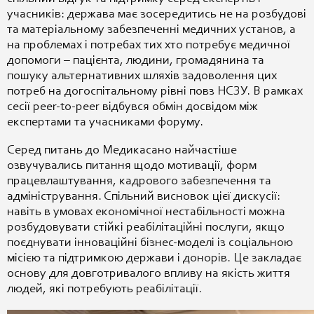
учасників: держава має зосередитись не на розбудові
та матеріальному забезпеченні медичних установ, а
на проблемах і потребах тих хто потребує медичної
допомоги – пацієнта, людини, громадянина та
пошуку альтернативних шляхів задоволення цих
потреб на догоспітальному рівні повз НСЗУ. В рамках
сесії peer-to-peer відбувся обмін досвідом між
експертами та учасниками форуму.
Серед питань до Медикасано найчастіше
озвучувались питання щодо мотивації, форм
працевлаштування, кадрового забезпечення та
адміністрування. Спільний висновок цієї дискусії:
навіть в умовах економічної нестабільності можна
розбудовувати стійкі реабілітаційні послуги, якщо
поєднувати інноваційні бізнес-моделі із соціальною
місією та підтримкою держави і донорів. Це закладає
основу для довготривалого впливу на якість життя
людей, які потребують реабілітації.