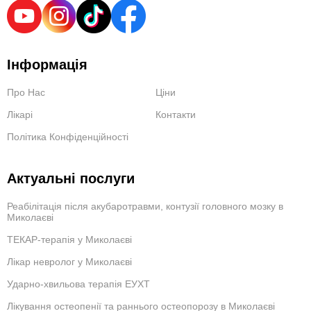
Інформація
Про Нас
Ціни
Лікарі
Контакти
Політика Конфіденційності
Актуальні послуги
Реабілітація після акубаротравми, контузії головного мозку в
Миколаєві
ТЕКАР-терапія у Миколаєві
Лікар невролог у Миколаєві
Ударно-хвильова терапія ЕУХТ
Лікування остеопенії та раннього остеопорозу в Миколаєві