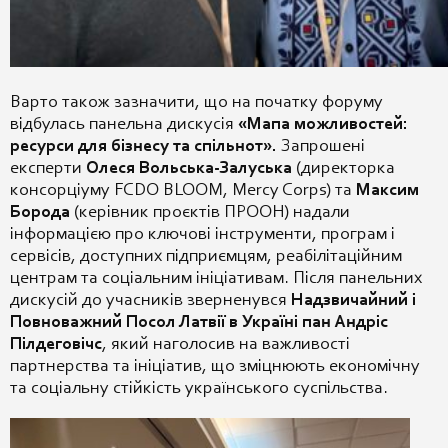
Варто також зазначити, що на початку форуму
відбулась панельна дискусія
«Мапа можливостей:
ресурси для бізнесу та спільнот».
Запрошені
експерти
Олеся Вольська-Залуська
(директорка
консорціуму FCDO BLOOM, Mercy Corps) та
Максим
Борода
(керівник проєктів ПРООН) надали
інформацією про ключові інструменти, програм і
сервісів, доступних підприємцям, реабілітаційним
центрам та соціальним ініціативам. Після панельних
дискусій до учасників зверненувся
Надзвичайний і
Повноважний Посол Латвії в Україні пан Андріс
Пілдеговічс
, який наголосив на важливості
партнерства та ініціатив, що зміцнюють економічну
та соціальну стійкість українського суспільства.