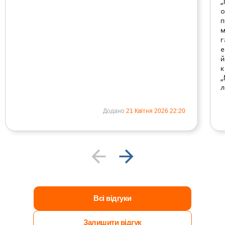
„
о
п
м
г
е
й
к
„
л
Додано
21 Квітня 2026 22:20
Всі відгуки
Залишити відгук