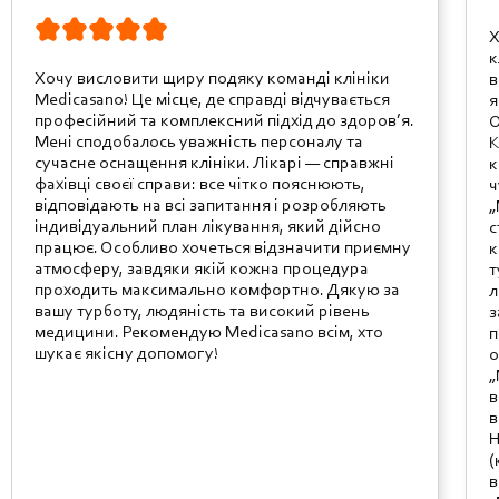
Х
к
Хочу висловити щиру подяку команді клініки
в
Medicasano! Це місце, де справді відчувається
я
професійний та комплексний підхід до здоров’я.
О
Мені сподобалось уважність персоналу та
К
сучасне оснащення клініки. Лікарі — справжні
к
фахівці своєї справи: все чітко пояснюють,
ч
відповідають на всі запитання і розробляють
„
індивідуальний план лікування, який дійсно
с
працює. Особливо хочеться відзначити приємну
к
атмосферу, завдяки якій кожна процедура
т
проходить максимально комфортно. Дякую за
л
вашу турботу, людяність та високий рівень
з
медицини. Рекомендую Medicasano всім, хто
п
шукає якісну допомогу!
о
„
в
в
Н
(
в