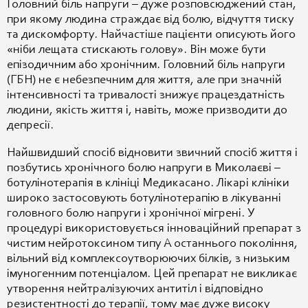
Головний біль напруги – дуже розповсюджений стан,
при якому людина страждає від болю, відчуття тиску
та дискомфорту. Найчастіше пацієнти описують його
«ніби лещата стискають голову». Він може бути
епізодичним або хронічним.
Головний біль напруги
(ГБН) не є небезпечним для життя, але при значній
інтенсивності та тривалості знижує працездатність
людини, якість життя і, навіть, може призводити до
депресії.
Найшвидший спосіб відновити звичний спосіб життя і
позбутись хронічного болю напруги в Миколаєві –
ботулінотерапія в клініці Медикасано. Лікарі клініки
широко застосовують ботулінотерапію в лікуванні
головного болю напруги і хронічної мігрені. У
процедурі використовується інноваційний препарат з
чистим нейротоксином типу А останнього покоління,
вільний від комплексоутворюючих білків, з низьким
імуногенним потенціалом. Цей препарат не викликає
утворення нейтралізуючих антитіл і відповідно
резистентності до терапії, тому має дуже високу