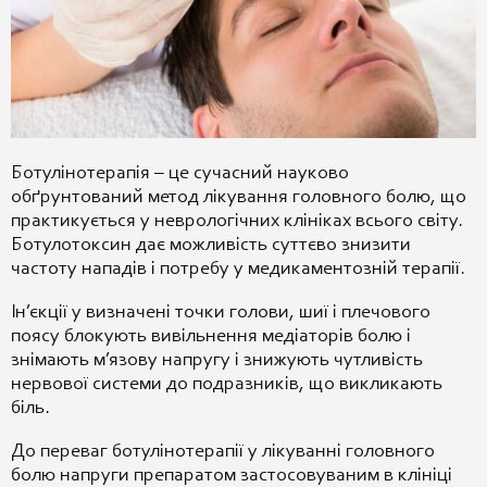
Ботулінотерапія – це сучасний науково
обґрунтований метод лікування головного болю, що
практикується у неврологічних клініках всього світу.
Ботулотоксин дає можливість суттєво знизити
частоту нападів і потребу у медикаментозній терапії.
Ін’єкції у визначені точки голови, шиї і плечового
поясу блокують вивільнення медіаторів болю і
знімають м’язову напругу і знижують чутливість
нервової системи до подразників, що викликають
біль.
До переваг ботулінотерапії у лікуванні головного
болю напруги препаратом застосовуваним в клініці