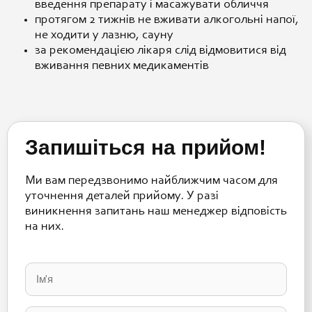
введення препарату і масажувати обличчя
протягом 2 тижнів не вживати алкогольні напої,
не ходити у лазню, сауну
за рекомендацією лікаря слід відмовитися від
вживання певних медикаментів
Запишіться на прийом!
Ми вам передзвонимо найближчим часом для
уточнення деталей прийому. У разі
виникнення запитань наш менеджер відповість
на них.
Please
leave
this
field
empty.