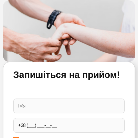
Запишіться на прийом!
Please
leave
this
field
empty.