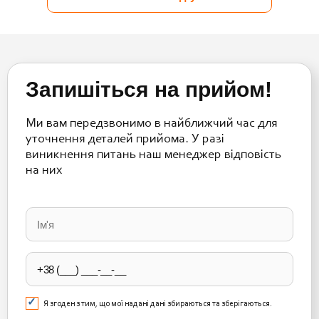
Запишіться на прийом!
Ми вам передзвонимо в найближчий час для
уточнення деталей прийома. У разі
виникнення питань наш менеджер відповість
на них
Please
leave
this
field
empty.
Я згоден з тим, що мої надані дані збираються та зберігаються.