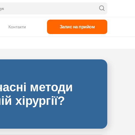
Запис на прийом
Контакти
часні методи
й хірургії?