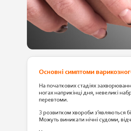
Основні симптоми варикозно
На початкових стадіях захворюванн
ногах наприкінці дня, невеликі наб
перевтоми.
З розвитком хвороби з’являються бі
Можуть виникати нічні судоми, відчу