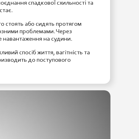
оєднання спадкової схильності та
стає.
то стоять або сидять протягом
нозними проблемами. Через
е навантаження на судини.
ивий спосіб життя, вагітність та
призводить до поступового