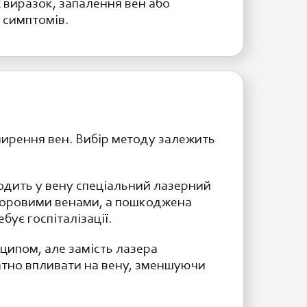
 виразок, запалення вен або
 симптомів.
ирення вен. Вибір методу залежить
водить у вену спеціальний лазерний
доровими венами, а пошкоджена
ує госпіталізації.
ципом, але замість лазера
атно впливати на вену, зменшуючи