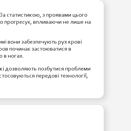
За статистикою, з проявами цього
во прогресує, впливаючи не лише на
мі вони забезпечують рух крові
ров починає застоюватися в
 в ногах.
які дозволяють позбутися проблеми
стосовуються передові технології,