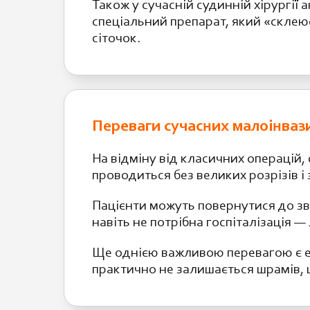
Також у сучасній судинній хірургії
спеціальний препарат, який «склеює
сіточок.
Переваги сучасних малоінваз
На відміну від класичних операцій,
проводиться без великих розрізів і
Пацієнти можуть повернутися до зви
навіть не потрібна госпіталізація 
Ще однією важливою перевагою є ес
практично не залишається шрамів, щ