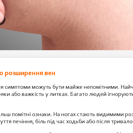
го розширення вен
я симптоми можуть бути майже непомітними. Найча
ряки або важкість у литках. Багато людей ігноруют
льш помітні ознаки. На ногах стають видимими роз
ття печіння, біль під час ходьби або після тривало