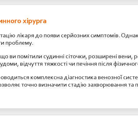
инного хірурга
ацію лікаря до появи серйозних симптомів. Однак
ти проблему.
що ви помітили судинні сіточки, розширені вени, р
удоми, відчуття тяжкості чи печіння після фізично
оводиться комплексна діагностика венозної сист
озволяє точно визначити стадію захворювання та 