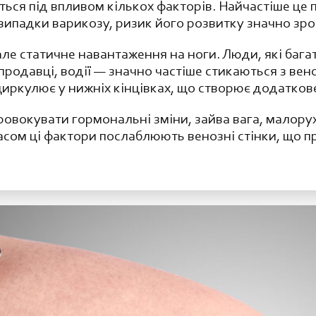
ся під впливом кількох факторів. Найчастіше це п
випадки варикозу, ризик його розвитку значно зро
ле статичне навантаження на ноги. Люди, які бага
 продавці, водії — значно частіше стикаються з ве
циркулює у нижніх кінцівках, що створює додатков
вокувати гормональні зміни, зайва вага, малорухл
часом ці фактори послаблюють венозні стінки, що 