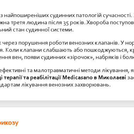
 найпоширеніших судинних патологій сучасності. 
на третя людина після 35 років. Хвороба поступо
льний стан судинної системи.
 через порушення роботи венозних клапанів. У нор
я. Коли клапани слабшають або пошкоджуються, к
ня вен, появи судинних «зірочок», набряків і болю
 ефективні та малотравматичні методи лікування, 
ці терапії та реабілітації Medicasano в Миколаєві
за
дартам лікування венозних захворювань.
рикозу