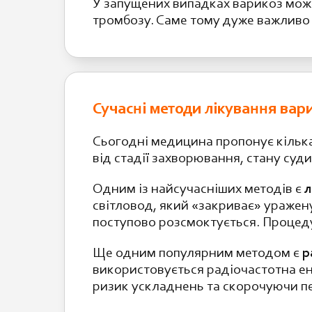
У запущених випадках варикоз може
тромбозу. Саме тому дуже важливо 
Сучасні методи лікування вар
Сьогодні медицина пропонує кілька
від стадії захворювання, стану суд
Одним із найсучасніших методів є
л
світловод, який «закриває» ураже
поступово розсмоктується. Процедур
Ще одним популярним методом є
р
використовується радіочастотна ен
ризик ускладнень та скорочуючи п