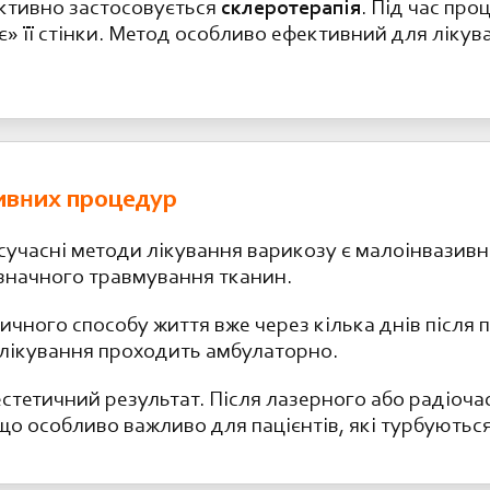
 активно застосовується
склеротерапія
. Під час пр
» її стінки. Метод особливо ефективний для лікув
ивних процедур
 сучасні методи лікування варикозу є малоінвазив
 значного травмування тканин.
чного способу життя вже через кілька днів після 
— лікування проходить амбулаторно.
тетичний результат. Після лазерного або радіочас
о особливо важливо для пацієнтів, які турбуються 