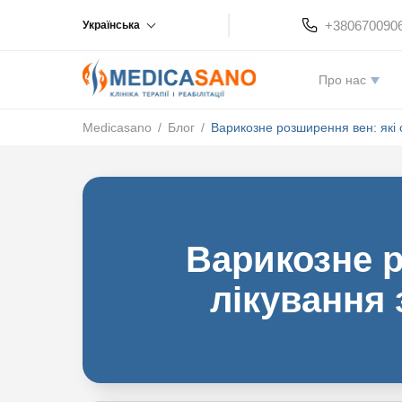
+380670090
Українська
Про нас
Medicasano
/
Блог
/
Варикозне розширення вен: які с
Варикозне р
лікування 