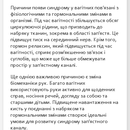
Причини появи синдрому у вагітних пов’язані з
фізіологічними та гормональними змінами в
організмі. Під час вагітності збільшується обсяг
циркулюючої рідини, що призводить до
набряку тканин, зокрема в області зап’ястя. Це
підвищує тиск на серединний нерв. Крім того,
гормон релаксин, який підвищується під час
вагітності, сприяє розм’якшенню зв’язок і
суглобів, що може ще більше обмежувати
простір у зап’ястному каналі.
Ще однією важливою причиною є зміна
біомеханіки рук. Багато вагітних
використовують руки активно для щоденних
справ, носіння речей, догляду за собою та
старшими дітьми. Підвищене навантаження на
кисть у поєднанні з набряком та
гормональними змінами створює ідеальні
умови для розвитку синдрому зап’ястного
каналу.