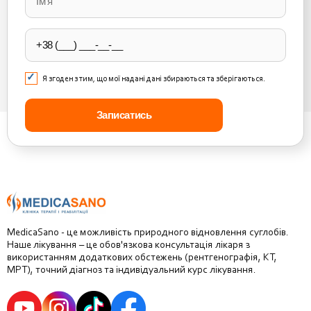
this
field
empty.
Я згоден з тим, що мої надані дані збираються та зберігаються.
MedicaSano - це можливість природного відновлення суглобів.
Наше лікування – це обов'язкова консультація лікаря з
використанням додаткових обстежень (рентгенографія, КТ,
МРТ), точний діагноз та індивідуальний курс лікування.