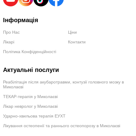
Інформація
Про Нас
Ціни
Лікарі
Контакти
Політика Конфіденційності
Актуальні послуги
Реабілітація після акубаротравми, контузії головного мозку в
Миколаєві
ТЕКАР-терапія у Миколаєві
Лікар невролог у Миколаєві
Ударно-хвильова терапія ЕУХТ
Лікування остеопенії та раннього остеопорозу в Миколаєві