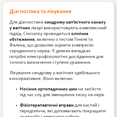
Діагностика та лікування
Для діагностики
синдрому зап’ястного каналу
у вагітних
лікарі використовують комплексний
підхід. Спочатку проводиться
клінічне
обстеження
, включно з тестом Тінеля та
Фалена, що дозволяє оцінити компресію
серединного нерва. У деяких випадках
потрібні електрофізіологічні дослідження для
точного визначення ступеня ураження.
Лікування синдрому у вагітних здебільшого
консервативне. Воно включає:
Носіння ортопедичних шин
на зап’ястя
під час сну для зменшення тиску на нерв.
Фізіотерапевтичні вправи
для кистей і
передпліччя, які допомагають покращити
кровообіг і зменшити набряк.