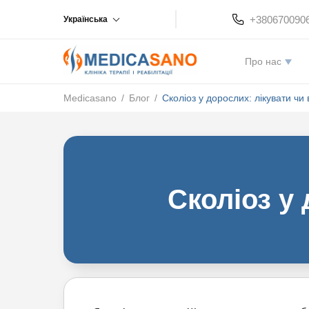
+380670090
Українська
Про нас
Medicasano
/
Блог
/
Сколіоз у дорослих: лікувати чи 
Сколіоз у 