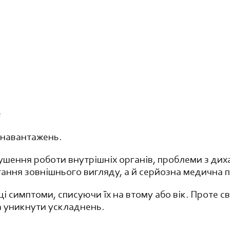
;
 навантажень.
шення роботи внутрішніх органів, проблеми з диха
итання зовнішнього вигляду, а й серйозна медична 
ці симптоми, списуючи їх на втому або вік. Проте 
а уникнути ускладнень.