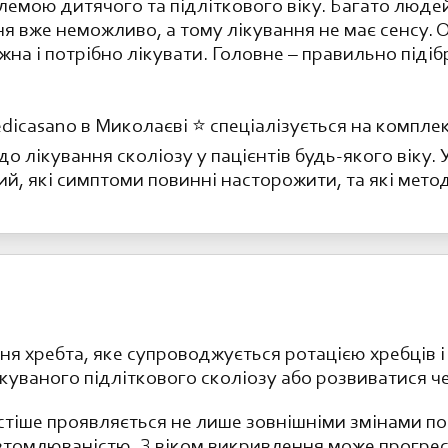
емою дитячого та підліткового віку. Багато люде
я вже неможливо, а тому лікування не має сенсу.
на і потрібно лікувати. Головне – правильно підіб
edicasano в Миколаєві ⭐️ спеціалізується на компл
о лікування сколіозу у пацієнтів будь-якого віку. 
й, які симптоми повинні насторожити, та які метод
ння хребта, яке супроводжується ротацією хребців
ікуваного підліткового сколіозу або розвиватися че
стіше проявляється не лише зовнішніми змінами пос
томлюваністю. З віком викривлення може прогресу