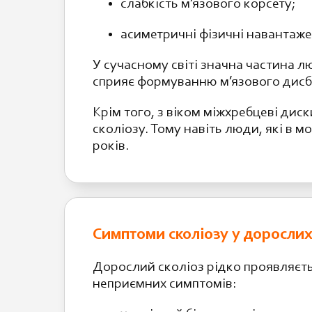
слабкість м’язового корсету;
асиметричні фізичні навантаже
У сучасному світі значна частина л
сприяє формуванню м’язового дисба
Крім того, з віком міжхребцеві дис
сколіозу. Тому навіть люди, які в м
років.
Симптоми сколіозу у доросли
Дорослий сколіоз рідко проявляєт
неприємних симптомів: