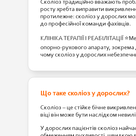
Сколіоз традиційно вважають пробл
росту хребта виправити викривленн
протилежне: сколіоз у дорослих мож
до професійної команди фахівців.
КЛІНІКА ТЕРАПІЇ І РЕАБІЛІТАЦІЇ ⭐️M
опорно-рухового апарату, зокрема д
чому сколіоз у дорослих небезпечни
Що таке сколіоз у дорослих?
Сколіоз – це стійке бічне викривле
віці він може бути наслідком невил
У дорослих пацієнтів сколіоз найча
обмеженням рухливості, швидкою в