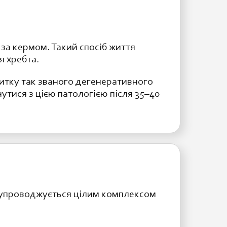
 за кермом. Такий спосіб життя
я хребта.
витку так званого дегенеративного
нутися з цією патологією після 35–40
супроводжується цілим комплексом