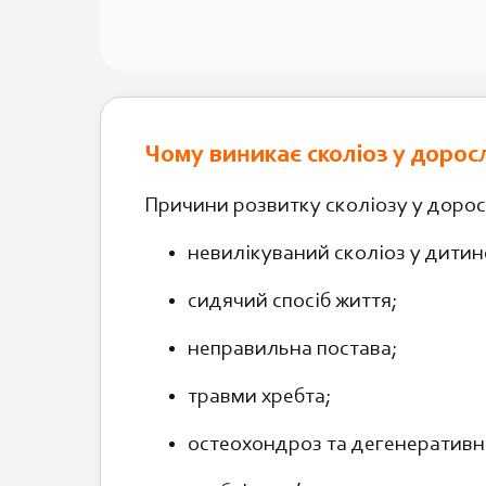
Чому виникає сколіоз у доросл
Причини розвитку сколіозу у дорос
невилікуваний сколіоз у дитинс
сидячий спосіб життя;
неправильна постава;
травми хребта;
остеохондроз та дегенеративні