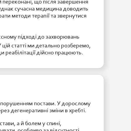
й переконані, що після завершення
 Однак сучасна медицина доводить
рати методи терапії та звернутися
ексному підході до захворювань
У цій статті ми детально розберемо,
и реабілітації дійсно працюють.
 і порушенням постави. У дорослому
рез дегенеративні зміни в хребті.
тави, а й болем у спині,
вати, особливо за відсутності