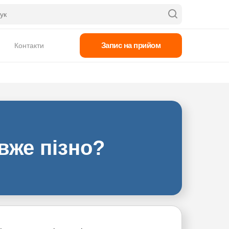
Запис на прийом
Контакти
 вже пізно?