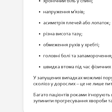
хронічний біль у спині;
напруження м’язів;
асиметрія плечей або лопаток;
різна висота тазу;
обмеження рухів у хребті;
головні болі та запаморочення
швидка втома під час фізичних
У запущених випадках можливі пору
сколіоз у дорослих – це не лише п
Багато пацієнтів роками ігнорують 
зупинити прогресування хвороби т