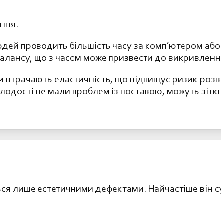
ння.
юдей проводить більшість часу за комп’ютером або
лансу, що з часом може призвести до викривленн
ки втрачають еластичність, що підвищує ризик роз
олодості не мали проблем із поставою, можуть зітк
х
ься лише естетичними дефектами. Найчастіше він 