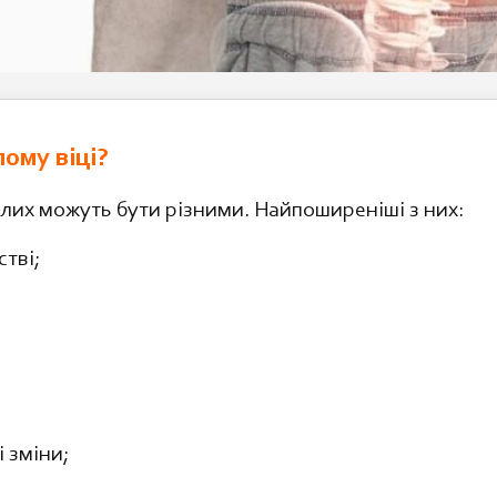
ому віці?
лих можуть бути різними. Найпоширеніші з них:
тві;
 зміни;