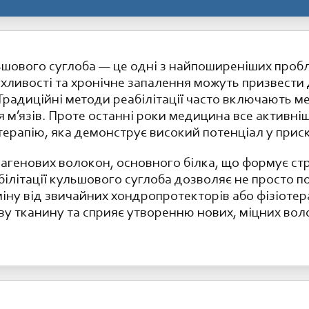
ьшового суглоба — це одні з найпоширеніших пробл
ухливості та хронічне запалення можуть призвести
 Традиційні методи реабілітації часто включають 
я м’язів. Проте останні роки медицина все активні
ерапію, яка демонструє високий потенціал у прис
генових волокон, основного білка, що формує стр
ілітації кульшового суглоба дозволяє не просто 
міну від звичайних хондропротекторів або фізіоте
ву тканину та сприяє утворенню нових, міцних воло