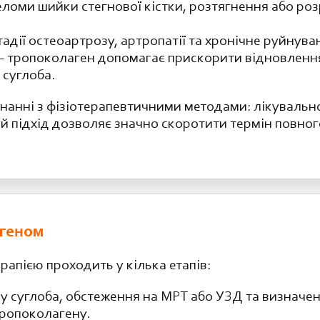
ломи шийки стегнової кістки, розтягнення або роз
тадії остеоартрозу, артропатії та хронічне руйнув
 тропоколаген допомагає прискорити відновлення 
суглоба.
нанні з фізіотерапевтичними методами: лікувальн
й підхід дозволяє значно скоротити термін повного
агеном
рапією проходить у кілька етапів:
у суглоба, обстеження на МРТ або УЗД та визначенн
 тропоколагену.