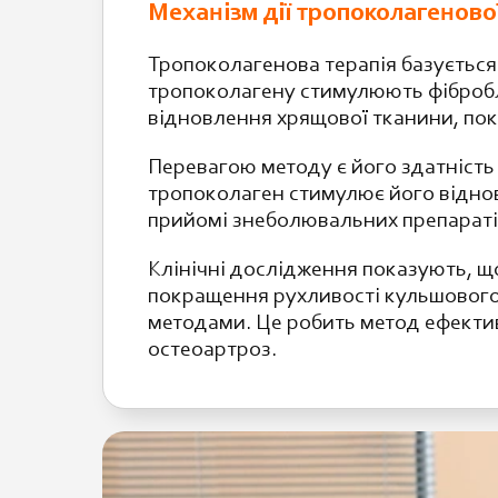
Механізм дії тропоколагенової
Тропоколагенова терапія базується 
тропоколагену стимулюють фібробла
відновлення хрящової тканини, по
Перевагою методу є його здатність
тропоколаген стимулює його віднов
прийомі знеболювальних препараті
Клінічні дослідження показують, що
покращення рухливості кульшового 
методами. Це робить метод ефектив
остеоартроз.