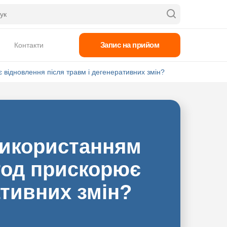
Запис на прийом
Контакти
є відновлення після травм і дегенеративних змін?
 використанням
етод прискорює
ативних змін?