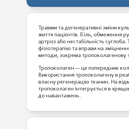
Травми та дегенеративні зміни кул
життя пацієнтів. Біль, обмеження р
артроз або нестабільність суглоба.
фізіотерапію та вправи на зміцненн
методи, зокрема тропоколагенову т
Тропоколаген — це попередник кола
Використання тропоколагену в реаб
власну регенерацію тканин. На від
тропоколаген інтегрується в хрящо
до навантажень.