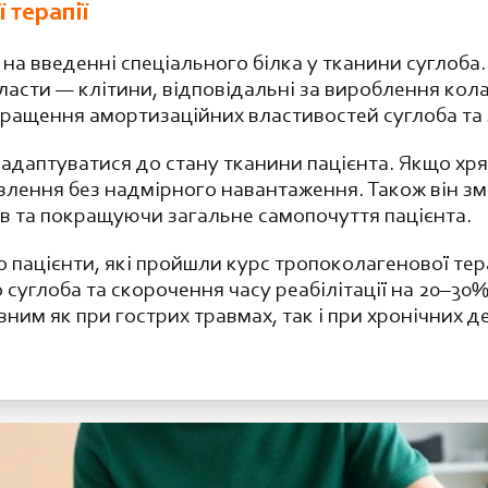
 терапії
на введенні спеціального білка у тканини суглоба. 
сти — клітини, відповідальні за вироблення кола
кращення амортизаційних властивостей суглоба та
 адаптуватися до стану тканини пацієнта. Якщо х
лення без надмірного навантаження. Також він зм
в та покращуючи загальне самопочуття пацієнта.
 пацієнти, які пройшли курс тропоколагенової тер
суглоба та скорочення часу реабілітації на 20–30%
ним як при гострих травмах, так і при хронічних 