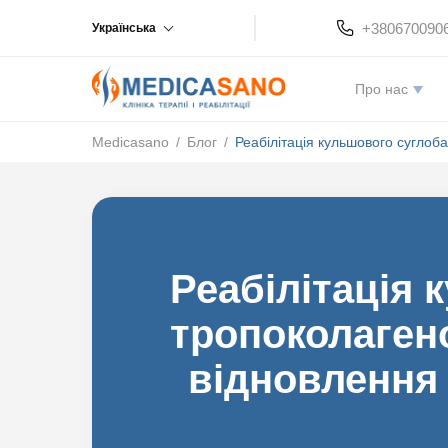
+380670090
Українська
Про нас
Medicasano
/
Блог
/
Реабілітація кульшового суглоб
Реабілітація 
тропоколагено
відновлення 