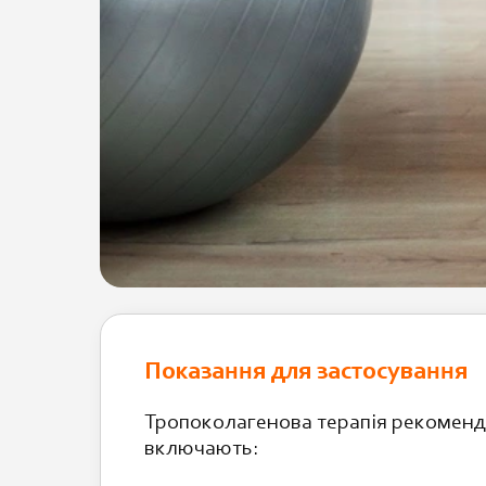
Показання для застосування
Тропоколагенова терапія рекоменд
включають: