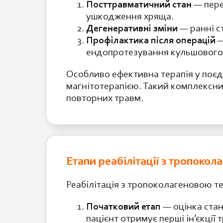
Посттравматичний стан
— пере
ушкодження хряща.
Дегенеративні зміни
— ранні с
Профілактика після операцій
—
ендопротезування кульшового 
Особливо ефективна терапія у поєд
магнітотерапією. Такий комплексни
повторних травм.
Етапи реабілітації з тропокол
Реабілітація з тропоколагеновою те
Початковий етап
— оцінка стан
пацієнт отримує перші ін’єкції