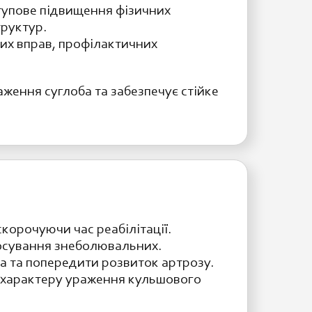
тупове підвищення фізичних
труктур.
их вправ, профілактичних
ження суглоба та забезпечує стійке
корочуючи час реабілітації.
тосування знеболювальних.
ща та попередити розвиток артрозу.
а характеру ураження кульшового