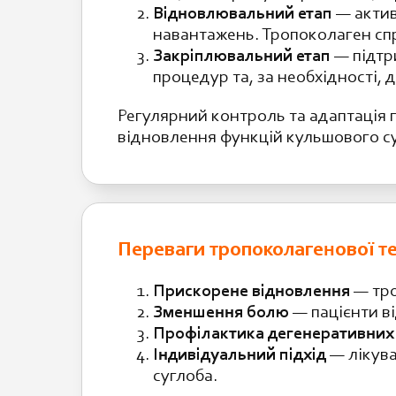
Відновлювальний етап
— актив
навантажень. Тропоколаген спр
Закріплювальний етап
— підтр
процедур та, за необхідності, 
Регулярний контроль та адаптація 
відновлення функцій кульшового с
Переваги тропоколагенової т
Прискорене відновлення
— тро
Зменшення болю
— пацієнти в
Профілактика дегенеративних
Індивідуальний підхід
— лікува
суглоба.