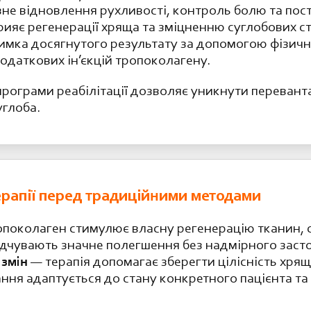
не відновлення рухливості, контроль болю та пос
ияє регенерації хряща та зміцненню суглобових с
имка досягнутого результату за допомогою фізичн
додаткових ін’єкцій тропоколагену.
програми реабілітації дозволяє уникнути переванта
углоба.
ерапії перед традиційними методами
поколаген стимулює власну регенерацію тканин, с
ідчувають значне полегшення без надмірного зас
 змін
— терапія допомагає зберегти цілісність хря
ння адаптується до стану конкретного пацієнта т