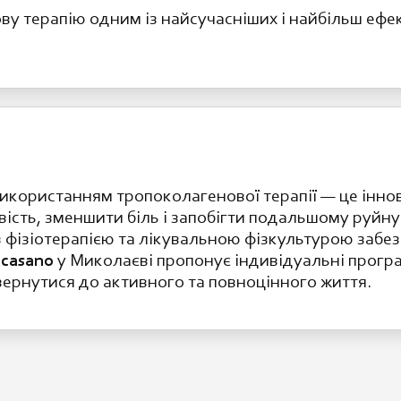
у терапію одним із найсучасніших і найбільш ефек
 використанням тропоколагенової терапії — це інн
ість, зменшити біль і запобігти подальшому руйн
з фізіотерапією та лікувальною фізкультурою заб
casano
у Миколаєві пропонує індивідуальні програ
ернутися до активного та повноцінного життя.