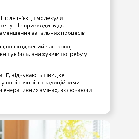
Після ін’єкції молекули
гену. Це призводить до
 зменшення запальних процесів.
рящ пошкоджений частково,
еншує біль, знижуючи потребу у
апії, відчувають швидке
 у порівнянні з традиційними
дегенеративних змінах, включаючи