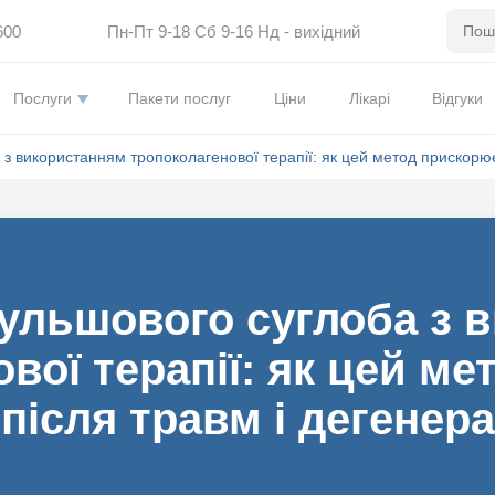
600
Пн-Пт 9-18 Сб 9-16 Нд - вихідний
Послуги
Пакети послуг
Ціни
Лікарі
Відгуки
а з використанням тропоколагенової терапії: як цей метод прискорю
кульшового суглоба з
вої терапії: як цей м
після травм і дегенер