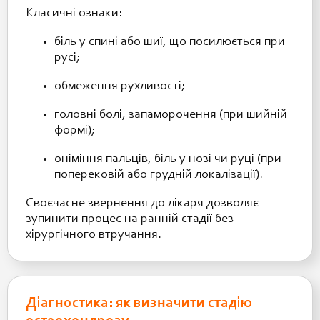
Класичні ознаки:
біль у спині або шиї, що посилюється при
русі;
обмеження рухливості;
головні болі, запаморочення (при шийній
формі);
оніміння пальців, біль у нозі чи руці (при
поперековій або грудній локалізації).
Своєчасне звернення до лікаря дозволяє
зупинити процес на ранній стадії без
хірургічного втручання.
Діагностика: як визначити стадію