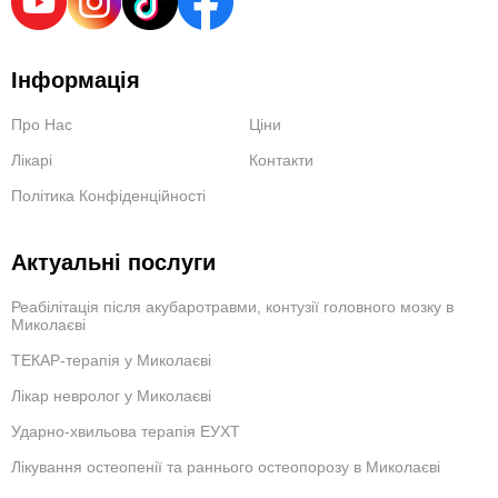
Інформація
Про Нас
Ціни
Лікарі
Контакти
Політика Конфіденційності
Актуальні послуги
Реабілітація після акубаротравми, контузії головного мозку в
Миколаєві
ТЕКАР-терапія у Миколаєві
Лікар невролог у Миколаєві
Ударно-хвильова терапія ЕУХТ
Лікування остеопенії та раннього остеопорозу в Миколаєві