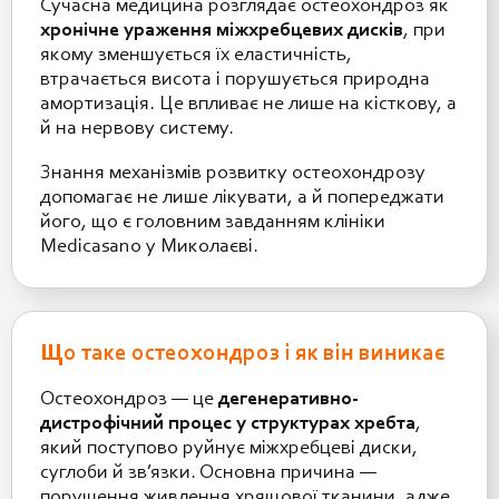
Сучасна медицина розглядає остеохондроз як
хронічне ураження міжхребцевих дисків
, при
якому зменшується їх еластичність,
втрачається висота і порушується природна
амортизація. Це впливає не лише на кісткову, а
й на нервову систему.
Знання механізмів розвитку остеохондрозу
допомагає не лише лікувати, а й попереджати
його, що є головним завданням клініки
Medicasano у Миколаєві.
Що таке остеохондроз і як він виникає
Остеохондроз — це
дегенеративно-
дистрофічний процес у структурах хребта
,
який поступово руйнує міжхребцеві диски,
суглоби й зв’язки. Основна причина —
порушення живлення хрящової тканини, адже