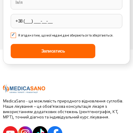
this
field
empty.
Я згоден з тим, що мої надані дані збираються та зберігаються.
MedicaSano - це можливість природного відновлення суглобів.
Наше лікування – це обов'язкова консультація лікаря з
використанням додаткових обстежень (рентгенографія, КТ,
МРТ), точний діагноз та індивідуальний курс лікування.