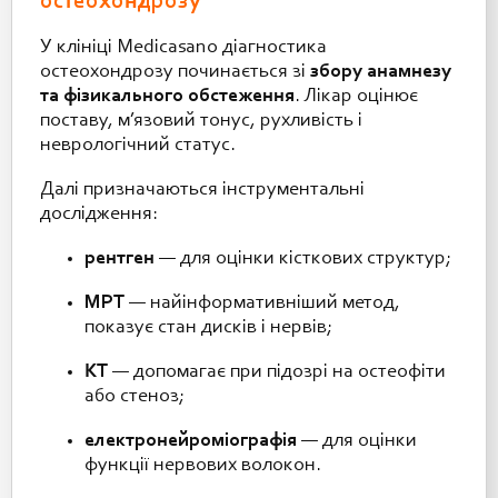
остеохондрозу
У клініці Medicasano діагностика
остеохондрозу починається зі
збору анамнезу
та фізикального обстеження
. Лікар оцінює
поставу, м’язовий тонус, рухливість і
неврологічний статус.
Далі призначаються інструментальні
дослідження:
рентген
— для оцінки кісткових структур;
МРТ
— найінформативніший метод,
показує стан дисків і нервів;
КТ
— допомагає при підозрі на остеофіти
або стеноз;
електронейроміографія
— для оцінки
функції нервових волокон.