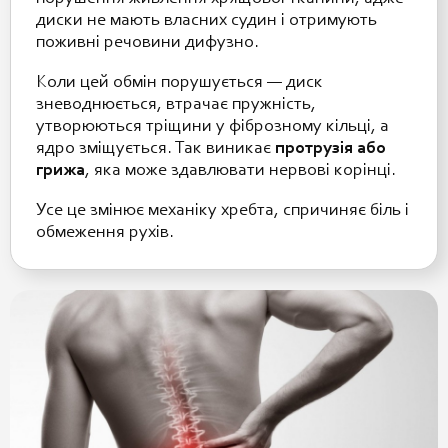
диски не мають власних судин і отримують
поживні речовини дифузно.
Коли цей обмін порушується — диск
зневоднюється, втрачає пружність,
утворюються тріщини у фіброзному кільці, а
ядро зміщується. Так виникає
протрузія або
грижа
, яка може здавлювати нервові корінці.
Усе це змінює механіку хребта, спричиняє біль і
обмеження рухів.