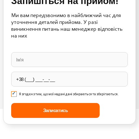
Запишіться на прийом!
Ми вам передзвонимо в найближчий час для
уточнення деталей прийома. У разі
виникнення питань наш менеджер відповість
на них
Please
leave
this
field
empty.
Я згоден з тим, що мої надані дані збираються та зберігаються.