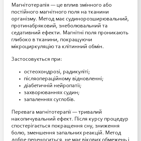
Магнітотерапія — це вплив змінного або
постійного магнітного поля на тканини
організму. Метод має судинорозширювальний,
протинабряковий, знеболювальний та
седативний ефекти. Магнітні поля проникають
глибоко в тканини, покращуючи
мікроциркуляцію та клітинний обмін.
Застосовується при:
остеохондрозі, радикуліті;
післяопераційному відновленні;
діабетичній нейропатії;
захворюваннях судин;
запаленнях суглобів.
Перевага магнітотерапії — тривалий
накопичувальний ефект. Після курсу процедур
спостерігається покращення сну, зниження
болю, зменшення запальних реакцій. Метод
добре переноситься, не має вікових обмежень і