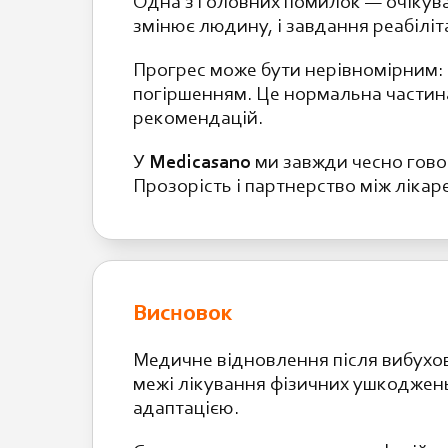
Одна з головних помилок — очікува
змінює людину, і завдання реабіліт
Прогрес може бути нерівномірним:
погіршенням. Це нормальна частина
рекомендацій.
У
Medicasano
ми завжди чесно говор
Прозорість і партнерство між лікаре
Висновок
Медичне відновлення після вибухов
межі лікування фізичних ушкоджень
адаптацією.