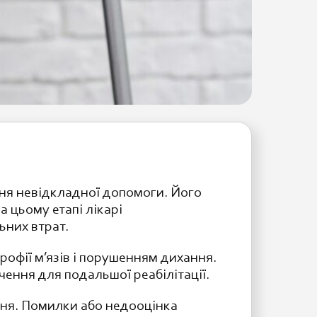
ння невідкладної допомоги. Його
 цьому етапі лікарі
ьних втрат.
офії м’язів і порушенням дихання.
чення для подальшої реабілітації.
ння. Помилки або недооцінка