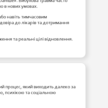
раніше». Вибухова травма часто
но в нових умовах.
або навіть тимчасовим
довіра до лікарів та дотримання
ення та реальні цілі відновлення.
ий процес, який виходить далеко за
ю, психікою та соціальною