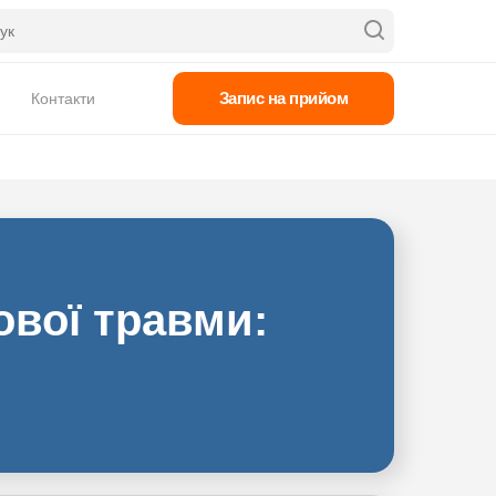
Запис на прийом
Контакти
ової травми: