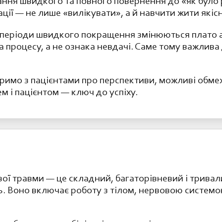
ння швидкого та повного повернення до «як було 
ації — не лише «вилікувати», а й навчити жити якіс
 періоди швидкого покращення змінюються плато 
 процесу, а не ознака невдачі. Саме тому важлива 
имо з пацієнтами про перспективи, можливі обмеж
м і пацієнтом — ключ до успіху.
ої травми — це складний, багаторівневий і тривал
. Воно включає роботу з тілом, нервовою системо