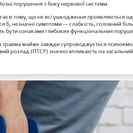
йозні порушення з боку нервової системи.
ає в тому, що не всі ушкодження проявляються одр
ося б, незначні симптоми — слабкість, головний біль
уть бути ознаками глибоких функціональних поруш
а травма майже завжди супроводжується психоемоц
вий розлад (ПТСР) значно впливають на загальний