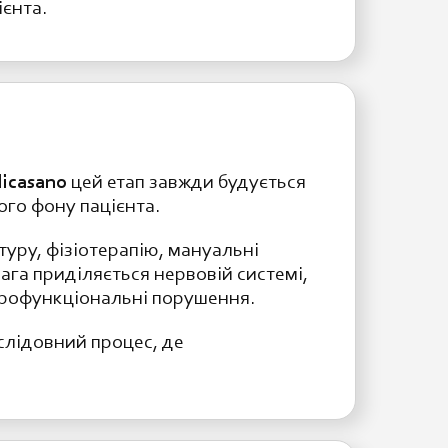
ієнта.
icasano
цей етап завжди будується
ого фону пацієнта.
туру, фізіотерапію, мануальні
ага приділяється нервовій системі,
йрофункціональні порушення.
ослідовний процес, де