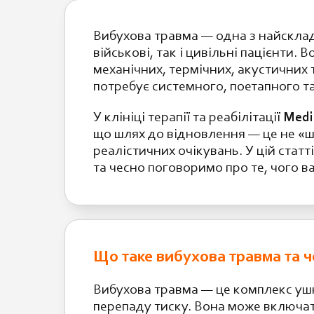
Вибухова травма — одна з найскла
військові, так і цивільні пацієнти
механічних, термічних, акустичних
потребує системного, поетапного т
У клініці терапії та реабілітації
Medi
що шлях до відновлення — це не «ш
реалістичних очікувань. У цій стат
та чесно поговоримо про те, чого ва
Що таке вибухова травма та 
Вибухова травма — це комплекс ушк
перепаду тиску. Вона може включат