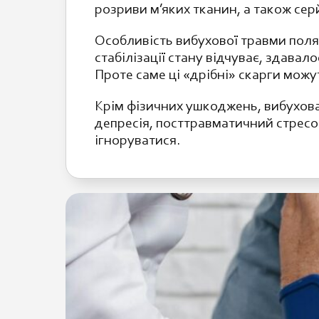
розриви м’яких тканин, а також сер
Особливість вибухової травми поляг
стабілізації стану відчуває, здавал
Проте саме ці «дрібні» скарги мож
Крім фізичних ушкоджень, вибухов
депресія, посттравматичний стресо
ігноруватися.