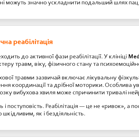
ижні можуть значно ускладнити подальший шлях пац
чна реабілітація
еходить до активної фази реабілітації. У клініці
Med
теру травм, віку, фізичного стану та психоемоційн
хової травми зазвичай включає лікувальну фізкуль
ння координації та дрібної моторики. Особлива ув
мозку вибухова хвиля може спричинити тривалі не
 і поступовість. Реабілітація — це не «ривок», а п
шкідливим, як і бездіяльність.