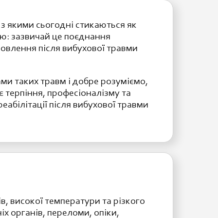
з якими сьогодні стикаються як
ою: зазвичай це поєднання
новлення після вибухової травми
и таких травм і добре розуміємо,
 терпіння, професіоналізму та
еабілітації після вибухової травми
в, високої температури та різкого
х органів, переломи, опіки,