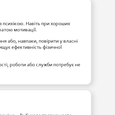
з психікою. Навіть при хороших
ратою мотивації.
ня або, навпаки, повірити у власні
ищує ефективність фізичної
сті, роботи або служби потребує не