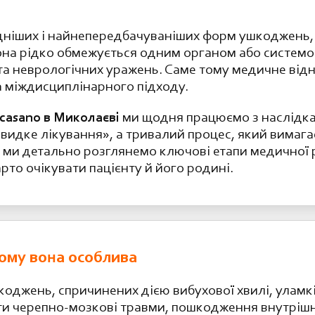
дніших і найнепередбачуваніших форм ушкоджень, 
. Вона рідко обмежується одним органом або систем
 та неврологічних уражень. Саме тому медичне від
а міждисциплінарного підходу.
casano в Миколаєві
ми щодня працюємо з наслідкам
видке лікування», а тривалий процес, який вимагає
ті ми детально розглянемо ключові етапи медичної р
рто очікувати пацієнту й його родині.
чому вона особлива
оджень, спричинених дією вибухової хвилі, уламкі
и черепно-мозкові травми, пошкодження внутрішні