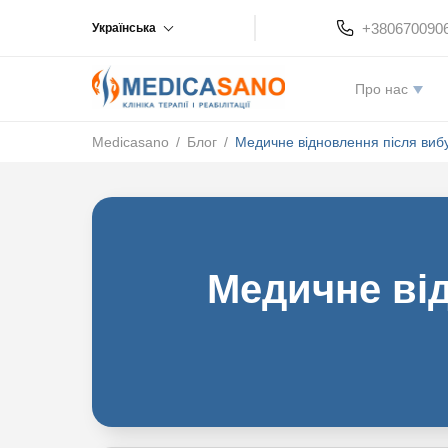
+380670090
Українська
Про нас
Medicasano
/
Блог
/
Медичне відновлення після вибу
Медичне від