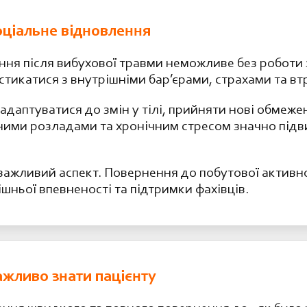
соціальне відновлення
ння після вибухової травми неможливе без роботи 
стикатися з внутрішніми бар’єрами, страхами та вт
даптуватися до змін у тілі, прийняти нові обмежен
ними розладами та хронічним стресом значно підв
ажливий аспект. Повернення до побутової активно
ішньої впевненості та підтримки фахівців.
ажливо знати пацієнту