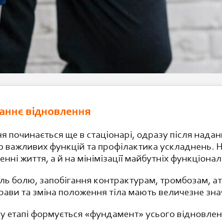
раннє відновлення
 починається ще в стаціонарі, одразу після нада
о важливих функцій та профілактика ускладнень. На
ні життя, а й на мінімізації майбутніх функціонал
ь болю, запобігання контрактурам, тромбозам, атр
прави та зміна положення тіла мають величезне зна
му етапі формується «фундамент» усього відновле