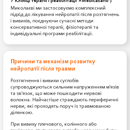
У
Клініці терапії і реабілітації ⭐️Medicasano
у
Миколаєві ми застосовуємо комплексний
підхід до лікування нейропатії після розтягнень
і вивихів, поєднуючи сучасні методи
консервативної терапії, фізіотерапії та
індивідуальні програми реабілітації.
Причини та механізм розвитку
нейропатії після травми
Розтягнення і вивихи суглобів
супроводжуються сильним напруженням м’язів
та зв’язок, що може пошкодити нервові
волокна. Найчастіше страждають периферичні
нерви, які проходять поруч із травмованою
ділянкою.
При вивиху плечового, колінного або