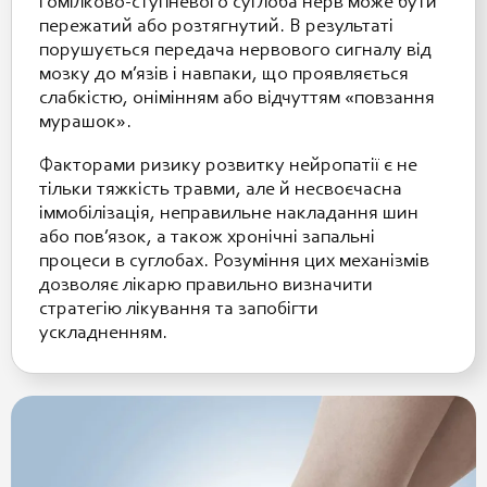
гомілково-ступневого суглоба нерв може бути
пережатий або розтягнутий. В результаті
порушується передача нервового сигналу від
мозку до м’язів і навпаки, що проявляється
слабкістю, онімінням або відчуттям «повзання
мурашок».
Факторами ризику розвитку нейропатії є не
тільки тяжкість травми, але й несвоєчасна
іммобілізація, неправильне накладання шин
або пов’язок, а також хронічні запальні
процеси в суглобах. Розуміння цих механізмів
дозволяє лікарю правильно визначити
стратегію лікування та запобігти
ускладненням.