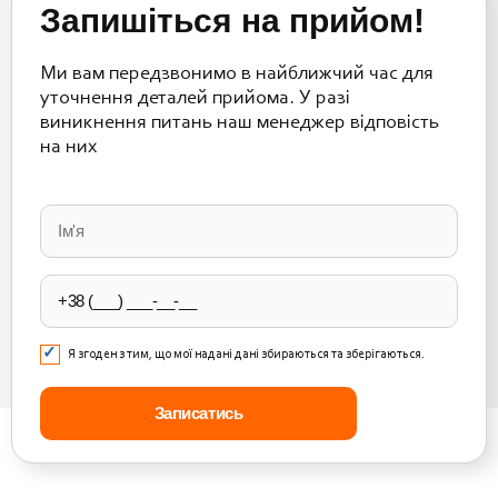
Запишіться на прийом!
Ми вам передзвонимо в найближчий час для
уточнення деталей прийома. У разі
виникнення питань наш менеджер відповість
на них
Please
leave
this
field
empty.
Я згоден з тим, що мої надані дані збираються та зберігаються.