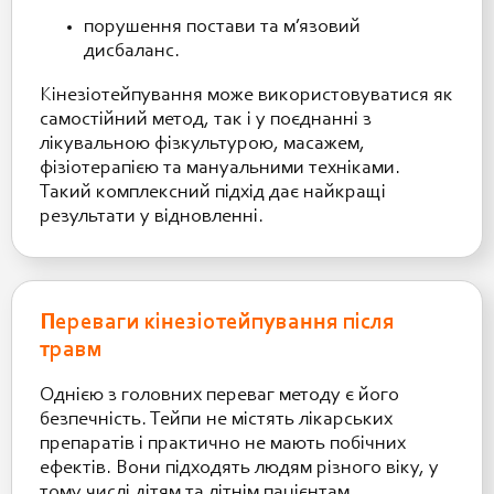
порушення постави та м’язовий
дисбаланс.
Кінезіотейпування може використовуватися як
самостійний метод, так і у поєднанні з
лікувальною фізкультурою, масажем,
фізіотерапією та мануальними техніками.
Такий комплексний підхід дає найкращі
результати у відновленні.
Переваги кінезіотейпування після
травм
Однією з головних переваг методу є його
безпечність. Тейпи не містять лікарських
препаратів і практично не мають побічних
ефектів. Вони підходять людям різного віку, у
тому числі дітям та літнім пацієнтам.