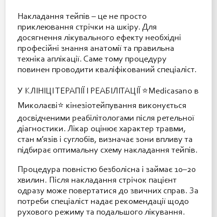
Накладання тейпів – це не просто
приклеювання стрічки на шкіру. Для
досягнення лікувального ефекту необхідні
професійні знання анатомії та правильна
техніка аплікації. Саме тому процедуру
повинен проводити кваліфікований спеціаліст.
У КЛІНІЦІ ТЕРАПІЇ І РЕАБІЛІТАЦІЇ ⭐️Medicasano в
Миколаєві⭐️ кінезіотейпування виконується
досвідченими реабілітологами після ретельної
діагностики. Лікар оцінює характер травми,
стан м’язів і суглобів, визначає зони впливу та
підбирає оптимальну схему накладання тейпів.
Процедура повністю безболісна і займає 10–20
хвилин. Після накладання стрічок пацієнт
одразу може повертатися до звичних справ. За
потреби спеціаліст надає рекомендації щодо
рухового режиму та подальшого лікування.