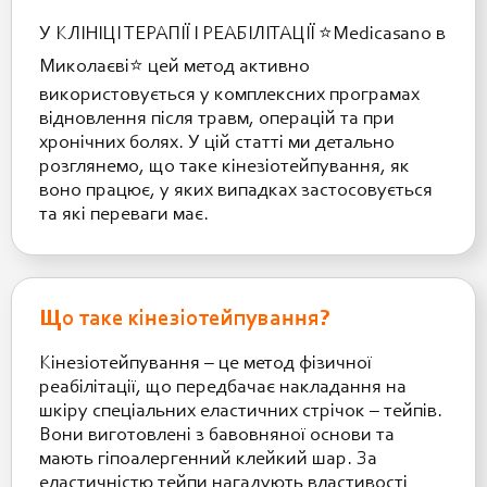
У КЛІНІЦІ ТЕРАПІЇ І РЕАБІЛІТАЦІЇ ⭐️Medicasano в
Миколаєві⭐️ цей метод активно
використовується у комплексних програмах
відновлення після травм, операцій та при
хронічних болях. У цій статті ми детально
розглянемо, що таке кінезіотейпування, як
воно працює, у яких випадках застосовується
та які переваги має.
Що таке кінезіотейпування?
Кінезіотейпування – це метод фізичної
реабілітації, що передбачає накладання на
шкіру спеціальних еластичних стрічок – тейпів.
Вони виготовлені з бавовняної основи та
мають гіпоалергенний клейкий шар. За
еластичністю тейпи нагадують властивості