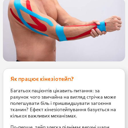
Як працює кінезіотейп?
Багатьох пацієнтів цікавить питання: за
рахунок чого звичайна на вигляд стрічка може
полегшувати біль і пришвидшувати загоєння
тканин? Ефект кінезіотейпування базується на
кількох важливих механізмах.
По-перше, тейп злегка піднімає верхні шари