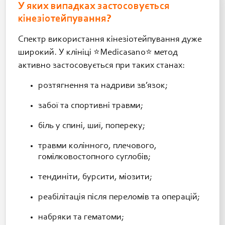
У яких випадках застосовується
кінезіотейпування?
Спектр використання кінезіотейпування дуже
широкий. У клініці ⭐️Medicasano⭐️ метод
активно застосовується при таких станах:
розтягнення та надриви зв’язок;
забої та спортивні травми;
біль у спині, шиї, попереку;
травми колінного, плечового,
гомілковостопного суглобів;
тендиніти, бурсити, міозити;
реабілітація після переломів та операцій;
набряки та гематоми;