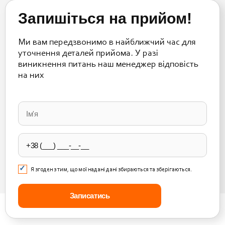
Запишіться на прийом!
Ми вам передзвонимо в найближчий час для
уточнення деталей прийома. У разі
виникнення питань наш менеджер відповість
на них
Please
leave
this
field
empty.
Я згоден з тим, що мої надані дані збираються та зберігаються.