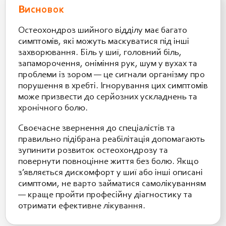
Висновок
Остеохондроз шийного відділу має багато
симптомів, які можуть маскуватися під інші
захворювання. Біль у шиї, головний біль,
запаморочення, оніміння рук, шум у вухах та
проблеми із зором — це сигнали організму про
порушення в хребті. Ігнорування цих симптомів
може призвести до серйозних ускладнень та
хронічного болю.
Своєчасне звернення до спеціалістів та
правильно підібрана реабілітація допомагають
зупинити розвиток остеохондрозу та
повернути повноцінне життя без болю. Якщо
з’являється дискомфорт у шиї або інші описані
симптоми, не варто займатися самолікуванням
— краще пройти професійну діагностику та
отримати ефективне лікування.