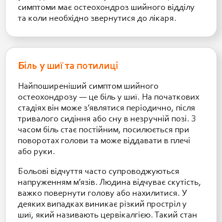
симптоми має остеохондроз шийного відділу
та коли необхідно звернутися до лікаря.
Біль у шиї та потилиці
Найпоширеніший симптом шийного
остеохондрозу — це біль у шиї. На початкових
стадіях він може з’являтися періодично, після
тривалого сидіння або сну в незручній позі. З
часом біль стає постійним, посилюється при
поворотах голови та може віддавати в плечі
або руки.
Больові відчуття часто супроводжуються
напруженням м’язів. Людина відчуває скутість,
важко повернути голову або нахилитися. У
деяких випадках виникає різкий простріл у
шиї, який називають цервікалгією. Такий стан