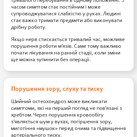
тривалого перебування в одному положенні. З
часом симптом стає постійним і може
супроводжуватися слабкістю у руках. Людині
стає важко тримати предмети або виконувати
дрібну роботу.
Якщо нерв стискається тривалий час, можливе
порушення роботи м’язів. Саме тому важливо
почати лікування на ранній стадії, коли зміни
ще можна зупинити без операції.
Порушення зору, слуху та тиску
Шийний остеохондроз може викликати
симптоми, які на перший погляд не пов’язані з
хребтом. Через порушення кровообігу
з’являється шум у вухах, погіршення зору,
миготіння «мушок» перед очима та підвищення
артеріального тиску.