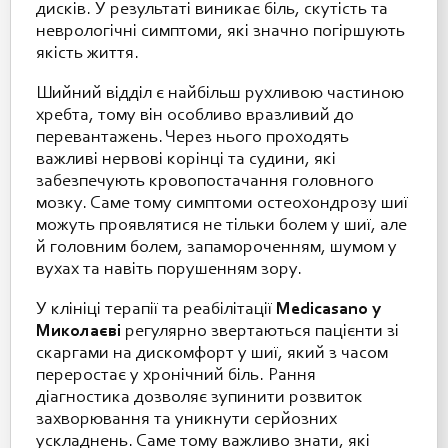
дисків. У результаті виникає біль, скутість та
неврологічні симптоми, які значно погіршують
якість життя.
Шийний відділ є найбільш рухливою частиною
хребта, тому він особливо вразливий до
перевантажень. Через нього проходять
важливі нервові корінці та судини, які
забезпечують кровопостачання головного
мозку. Саме тому симптоми остеохондрозу шиї
можуть проявлятися не тільки болем у шиї, але
й головним болем, запамороченням, шумом у
вухах та навіть порушенням зору.
У клініці терапії та реабілітації
Medicasano у
Миколаєві
регулярно звертаються пацієнти зі
скаргами на дискомфорт у шиї, який з часом
переростає у хронічний біль. Рання
діагностика дозволяє зупинити розвиток
захворювання та уникнути серйозних
ускладнень. Саме тому важливо знати, які