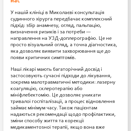
нас
У нашій клініці в Миколаєві консультація
судинного хірурга передбачає комплексний
підхід: збір анамнезу, огляд, пальпацію,
визначення ризиків і за потреби —
направлення на УЗД-доплерографію. Це не
просто візуальний огляд, а точна діагностика,
яка дозволяє виявити захворювання ще до
появи критичних симптомів.
Наші лікарі мають багаторічний досвід і
застосовують сучасні підходи до лікування,
зокрема малотравматичні методики: лазерну
коагуляцію, склеротерапію або
мініфлебектомію. Це дозволяє уникати
тривалої госпіталізації, а процес відновлення
займає мінімум часу. Також пацієнтам
надаються рекомендації щодо профілактики,
зміни способу життя та корекції
медикаментозної терапії, якщо вона вже