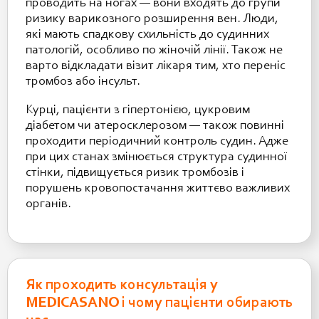
проводить на ногах — вони входять до групи
ризику варикозного розширення вен. Люди,
які мають спадкову схильність до судинних
патологій, особливо по жіночій лінії. Також не
варто відкладати візит лікаря тим, хто переніс
тромбоз або інсульт.
Курці, пацієнти з гіпертонією, цукровим
діабетом чи атеросклерозом — також повинні
проходити періодичний контроль судин. Адже
при цих станах змінюється структура судинної
стінки, підвищується ризик тромбозів і
порушень кровопостачання життєво важливих
органів.
Як проходить консультація у
MEDICASANO і чому пацієнти обирають