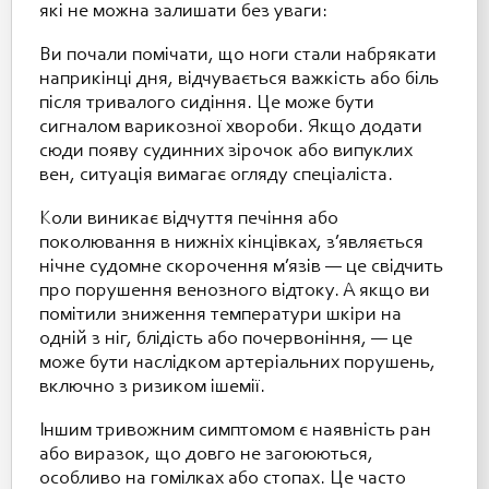
які не можна залишати без уваги:
Ви почали помічати, що ноги стали набрякати
наприкінці дня, відчувається важкість або біль
після тривалого сидіння. Це може бути
сигналом варикозної хвороби. Якщо додати
сюди появу судинних зірочок або випуклих
вен, ситуація вимагає огляду спеціаліста.
Коли виникає відчуття печіння або
поколювання в нижніх кінцівках, з’являється
нічне судомне скорочення м’язів — це свідчить
про порушення венозного відтоку. А якщо ви
помітили зниження температури шкіри на
одній з ніг, блідість або почервоніння, — це
може бути наслідком артеріальних порушень,
включно з ризиком ішемії.
Іншим тривожним симптомом є наявність ран
або виразок, що довго не загоюються,
особливо на гомілках або стопах. Це часто