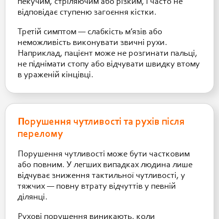
пекучим, стріляючим або різким, і часто не
відповідає ступеню загоєння кістки.
Третій симптом — слабкість м’язів або
неможливість виконувати звичні рухи.
Наприклад, пацієнт може не розгинати пальці,
не піднімати стопу або відчувати швидку втому
в ураженій кінцівці.
Порушення чутливості та рухів після
перелому
Порушення чутливості може бути частковим
або повним. У легших випадках людина лише
відчуває зниження тактильної чутливості, у
тяжчих — повну втрату відчуттів у певній
ділянці.
Рухові порушення виникають, коли