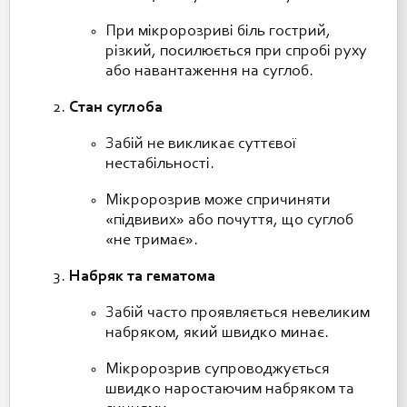
При мікророзриві біль гострий,
різкий, посилюється при спробі руху
або навантаження на суглоб.
Стан суглоба
Забій не викликає суттєвої
нестабільності.
Мікророзрив може спричиняти
«підвивих» або почуття, що суглоб
«не тримає».
Набряк та гематома
Забій часто проявляється невеликим
набряком, який швидко минає.
Мікророзрив супроводжується
швидко наростаючим набряком та