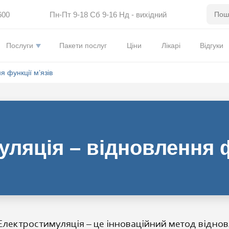
600
Пн-Пт 9-18 Сб 9-16 Нд - вихідний
Послуги
Пакети послуг
Ціни
Лікарі
Відгуки
 функції м’язів
ляція – відновлення ф
Електростимуляція – це інноваційний метод відновл