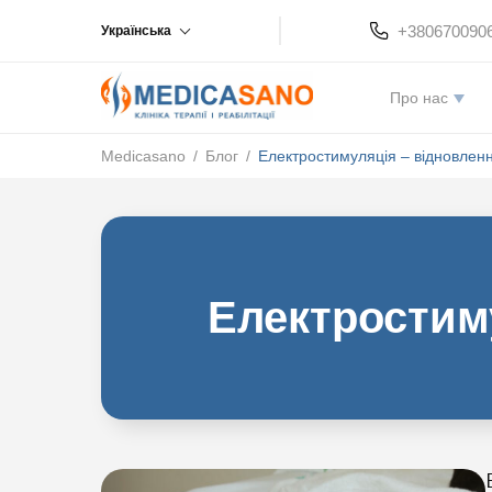
+380670090
Українська
Про нас
Medicasano
/
Блог
/
Електростимуляція – відновлення
Електростиму