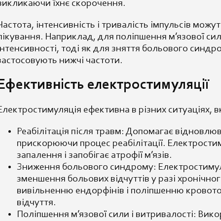
викликаючи їхнє скорочення.
Частота, інтенсивність і тривалість імпульсів можу
лікування. Наприклад, для поліпшення м’язової си
інтенсивності, тоді як для зняття больового синдр
застосовують нижчі частоти.
Ефективність електростимуляції
Електростимуляція ефективна в різних ситуаціях, в
Реабілітація після травм: Допомагає відновлюва
прискорюючи процес реабілітації. Електрости
запалення і запобігає атрофії м’язів.
Зниження больового синдрому: Електростиму
зменшення больових відчуттів у разі хронічног
вивільненню ендорфінів і поліпшенню кровот
відчуття.
Поліпшення м’язової сили і витривалості: Вико