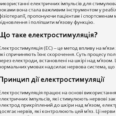
використанні електричних імпульсів для стимулюва
роками вона стала важливим інструментом у реабілі
фізіотерапії, пропонуючи пацієнтам і спортсменам
відновлення і поліпшити м’язову функцію.
Що таке електростимуляція?
Електростимуляція (ЕС) – це метод впливу на м’язи
які спричиняють їхнє скорочення. Суть процесу пол
через електроди, встановлені на шкірі над м’язом. Ц
нормальних умовах надсилає нервова система, що 
Принцип дії електростимуляції
Електростимуляція працює на основі використання
електричних імпульсів, які стимулюють нервові зак
електрод прикріплений до шкіри над м’язом, елект
досягає нервів, які контролюють цей м’яз. Ці нерв