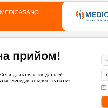
ції MEDICASANO
на прийом!
Ple
lea
this
fiel
emp
й час для уточнення деталей
ь наш менеджер відповість на них