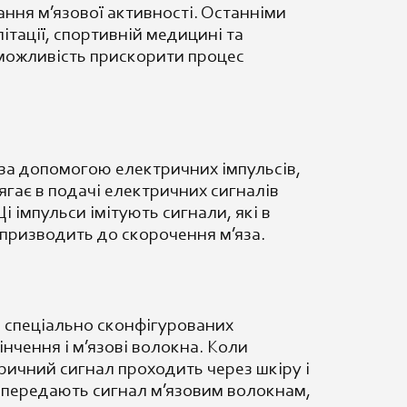
ння м’язової активності. Останніми
тації, спортивній медицині та
 можливість прискорити процес
 за допомогою електричних імпульсів,
ягає в подачі електричних сигналів
і імпульси імітують сигнали, які в
призводить до скорочення м’яза.
 спеціально сконфігурованих
інчення і м’язові волокна. Коли
ричний сигнал проходить через шкіру і
и передають сигнал м’язовим волокнам,