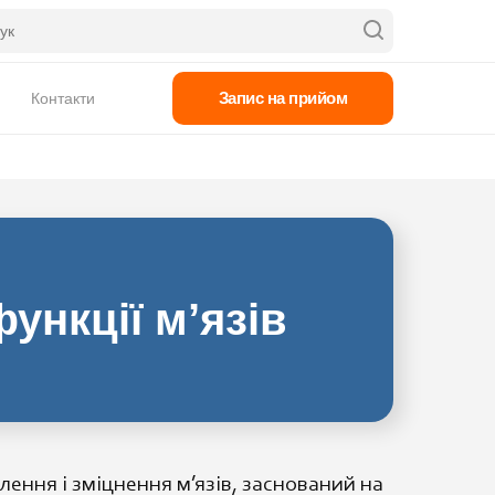
Запис на прийом
Контакти
ункції м’язів
ення і зміцнення м’язів, заснований на