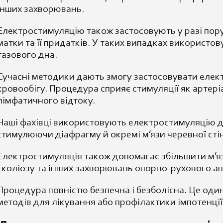
інших захворювань.
Електростимуляцію також застосовують у разі пор
матки та її придатків. У таких випадках використов
тазового дна.
Сучасні методики дають змогу застосовувати еле
кровообігу. Процедура сприяє стимуляції як артеріа
лімфатичного відтоку.
Наші фахівці використовують електростимуляцію дл
стимулюючи діафрагму й окремі м’язи черевної ст
Електростимуляція також допомагає збільшити м’яз
сколіозу та інших захворювань опорно-рухового ап
Процедура повністю безпечна і безболісна. Це оди
методів для лікування або профілактики імпотенції