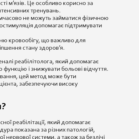
ті м’язів. Це особливо корисно за
нтенсивних тренувань.
 тимчасово не можуть займатися фізичною
тростимуляція допомагає підтримувати
нню кровообігу, що важливо для
іпшення стану здоров’я.
еналі реабілітолога, який допомагає
 функцію і знижувати больові відчуття.
вання, цей метод може бути
цієнта, забезпечуючи високу
я?
ої реабілітації, який допомагає
дура показана за різних патологій,
 нервової системи, а також за безлічі