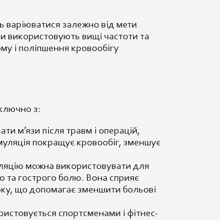
ть варіюватися залежно від мети
ли використовують вищі частоти та
ому і поліпшення кровообігу
ключно з:
ти м’язи після травм і операцій,
муляція покращує кровообіг, зменшує
ляцію можна використовувати для
о та гострого болю. Вона сприяє
оку, що допомагає зменшити больові
ристовується спортсменами і фітнес-