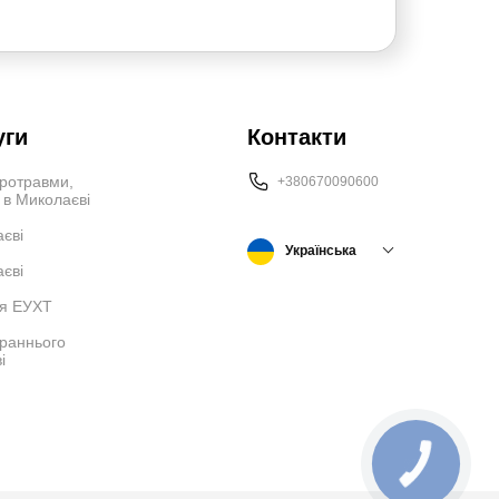
уги
Контакти
аротравми,
+380670090600
у в Миколаєві
єві
Українська
аєві
ія ЕУХТ
 раннього
і