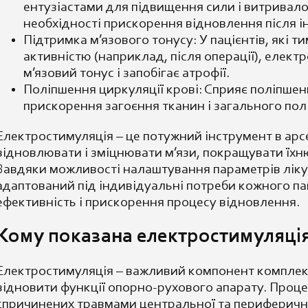
ентузіастами для підвищення сили і витривалос
необхідності прискорення відновлення після і
Підтримка м’язового тонусу: У пацієнтів, які
активністю (наприклад, після операції), елек
м’язовий тонус і запобігає атрофії.
Поліпшення циркуляції крові: Сприяє поліпше
прискорення загоєння тканин і загального пол
Електростимуляція – це потужний інструмент в арс
відновлювати і зміцнювати м’язи, покращувати їхню
Завдяки можливості налаштування параметрів ліку
адаптований під індивідуальні потреби кожного па
ефективність і прискорення процесу відновлення.
Кому показана електростимуляці
Електростимуляція – важливий компонент комплексн
відновити функції опорно-рухового апарату. Проце
спричинених травмами центральної та периферичної