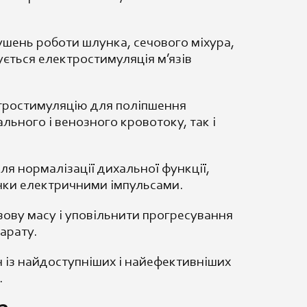
ушень роботи шлунка, сечового міхура,
ується електростимуляція м’язів
ктростимуляцію для поліпшення
льного і венозного кровотоку, так і
я нормалізації дихальної функції,
інки електричними імпульсами.
ову масу і уповільнити прогресування
арату.
н із найдоступніших і найефективніших
.