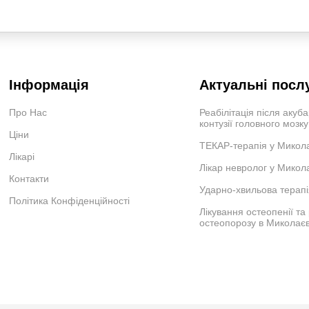
Інформація
Актуальні посл
Про Нас
Реабілітація після акуб
контузії головного мозк
Ціни
ТЕКАР-терапія у Микола
Лікарі
Лікар невролог у Микол
Контакти
Ударно-хвильова терап
Політика Конфіденційності
Лікування остеопенії та
остеопорозу в Миколаєв