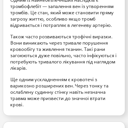
Одним із найнебезпечніших наслідків є
тромбофлебіт — запалення вен із утворенням
тромбів. Це стан, який може становити пряму
загрозу життю, особливо якщо тромб
відривається і потрапляє в легеневу артерію.
Також часто розвиваються трофічні виразки.
Вони виникають через тривале порушення
кровообігу та живлення тканин. Такі рани
загоюються дуже повільно, часто інфікуються і
потребують тривалого лікування під наглядом
лікарів.
Ще одним ускладненням є кровотечі з
варикозно розширених вен. Через тонку та
ослаблену судинну стінку навіть незначна
травма може призвести до значної втрати
крові.