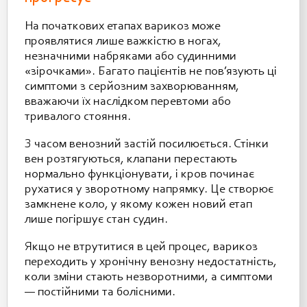
На початкових етапах варикоз може
проявлятися лише важкістю в ногах,
незначними набряками або судинними
«зірочками». Багато пацієнтів не пов’язують ці
симптоми з серйозним захворюванням,
вважаючи їх наслідком перевтоми або
тривалого стояння.
З часом венозний застій посилюється. Стінки
вен розтягуються, клапани перестають
нормально функціонувати, і кров починає
рухатися у зворотному напрямку. Це створює
замкнене коло, у якому кожен новий етап
лише погіршує стан судин.
Якщо не втрутитися в цей процес, варикоз
переходить у хронічну венозну недостатність,
коли зміни стають незворотними, а симптоми
— постійними та болісними.