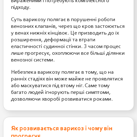
вираженими і потребують комплексного
підходу.
Суть варикозу полягає в порушенні роботи
венозних клапанів, через що кров застоюється
у венах нижніх кінцівок. Це призводить до їх
розширення, деформації та втрати
еластичності судинної стінки. З часом процес
лише прогресує, охоплюючи все більші ділянки
венозної системи.
Небезпека варикозу полягає в тому, що на
ранніх стадіях він може майже не проявлятися
або маскуватися під втому ніг. Саме тому
багато людей ігнорують перші симптоми,
дозволяючи хворобі розвиватися роками.
Як розвивається варикоз і чому він
прогресує