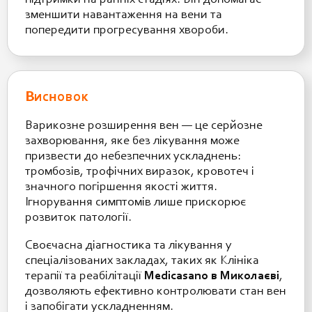
підтримки на ранніх стадіях. Він допомагає
зменшити навантаження на вени та
попередити прогресування хвороби.
Висновок
Варикозне розширення вен — це серйозне
захворювання, яке без лікування може
призвести до небезпечних ускладнень:
тромбозів, трофічних виразок, кровотеч і
значного погіршення якості життя.
Ігнорування симптомів лише прискорює
розвиток патології.
Своєчасна діагностика та лікування у
спеціалізованих закладах, таких як Клініка
терапії та реабілітації
Medicasano в Миколаєві
,
дозволяють ефективно контролювати стан вен
і запобігати ускладненням.