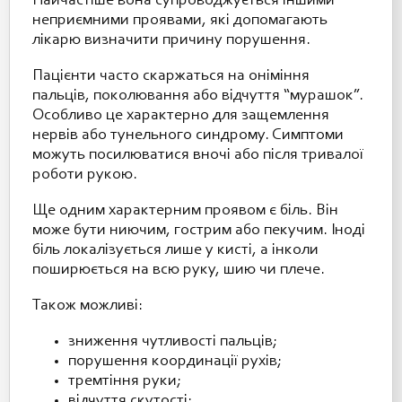
Найчастіше вона супроводжується іншими
неприємними проявами, які допомагають
лікарю визначити причину порушення.
Пацієнти часто скаржаться на оніміння
пальців, поколювання або відчуття “мурашок”.
Особливо це характерно для защемлення
нервів або тунельного синдрому. Симптоми
можуть посилюватися вночі або після тривалої
роботи рукою.
Ще одним характерним проявом є біль. Він
може бути ниючим, гострим або пекучим. Іноді
біль локалізується лише у кисті, а інколи
поширюється на всю руку, шию чи плече.
Також можливі:
зниження чутливості пальців;
порушення координації рухів;
тремтіння руки;
відчуття скутості;