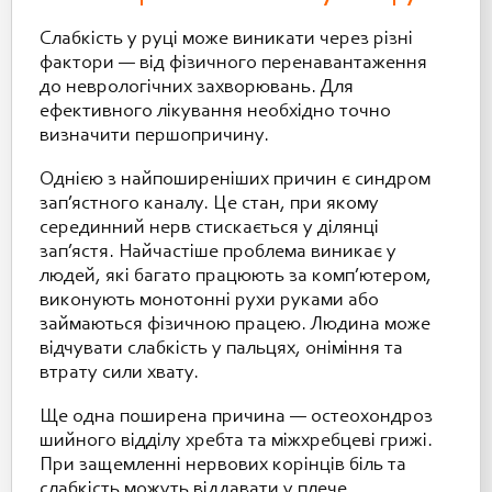
Слабкість у руці може виникати через різні
фактори — від фізичного перенавантаження
до неврологічних захворювань. Для
ефективного лікування необхідно точно
визначити першопричину.
Однією з найпоширеніших причин є синдром
зап’ястного каналу. Це стан, при якому
серединний нерв стискається у ділянці
зап’ястя. Найчастіше проблема виникає у
людей, які багато працюють за комп’ютером,
виконують монотонні рухи руками або
займаються фізичною працею. Людина може
відчувати слабкість у пальцях, оніміння та
втрату сили хвату.
Ще одна поширена причина — остеохондроз
шийного відділу хребта та міжхребцеві грижі.
При защемленні нервових корінців біль та
слабкість можуть віддавати у плече,