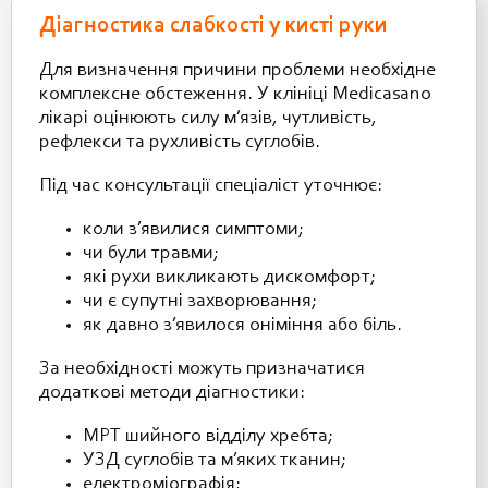
Діагностика слабкості у кисті руки
Для визначення причини проблеми необхідне
комплексне обстеження. У клініці Medicasano
лікарі оцінюють силу м’язів, чутливість,
рефлекси та рухливість суглобів.
Під час консультації спеціаліст уточнює:
коли з’явилися симптоми;
чи були травми;
які рухи викликають дискомфорт;
чи є супутні захворювання;
як давно з’явилося оніміння або біль.
За необхідності можуть призначатися
додаткові методи діагностики:
МРТ шийного відділу хребта;
УЗД суглобів та м’яких тканин;
електроміографія;