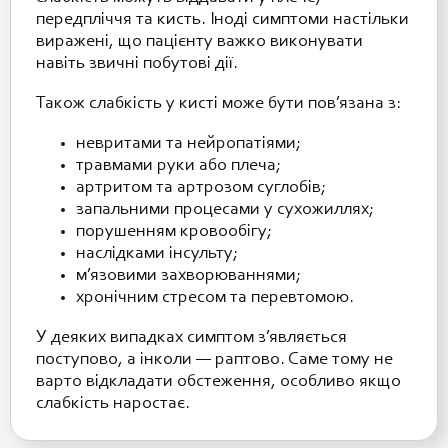
передпліччя та кисть. Іноді симптоми настільки
виражені, що пацієнту важко виконувати
навіть звичні побутові дії.
Також слабкість у кисті може бути пов’язана з:
невритами та нейропатіями;
травмами руки або плеча;
артритом та артрозом суглобів;
запальними процесами у сухожиллях;
порушенням кровообігу;
наслідками інсульту;
м’язовими захворюваннями;
хронічним стресом та перевтомою.
У деяких випадках симптом з’являється
поступово, а інколи — раптово. Саме тому не
варто відкладати обстеження, особливо якщо
слабкість наростає.