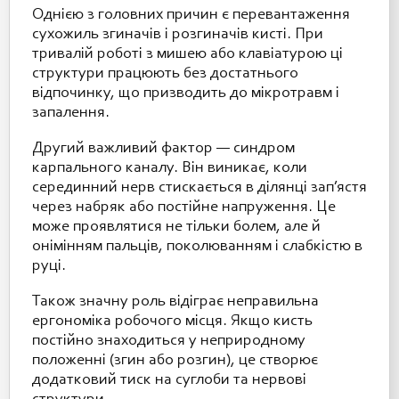
Однією з головних причин є перевантаження
сухожиль згиначів і розгиначів кисті. При
тривалій роботі з мишею або клавіатурою ці
структури працюють без достатнього
відпочинку, що призводить до мікротравм і
запалення.
Другий важливий фактор — синдром
карпального каналу. Він виникає, коли
серединний нерв стискається в ділянці зап’ястя
через набряк або постійне напруження. Це
може проявлятися не тільки болем, але й
онімінням пальців, поколюванням і слабкістю в
руці.
Також значну роль відіграє неправильна
ергономіка робочого місця. Якщо кисть
постійно знаходиться у неприродному
положенні (згин або розгин), це створює
додатковий тиск на суглоби та нервові