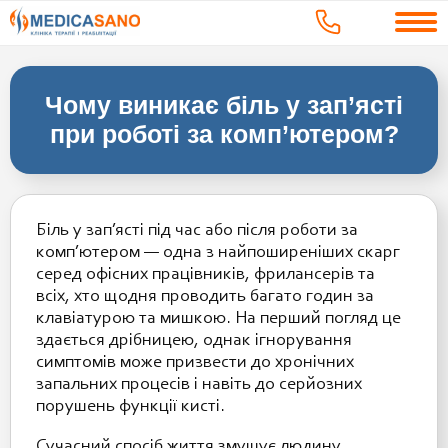
Чому виникає біль у зап’ясті
при роботі за комп’ютером?
Біль у зап’ясті під час або після роботи за
комп’ютером — одна з найпоширеніших скарг
серед офісних працівників, фрилансерів та
всіх, хто щодня проводить багато годин за
клавіатурою та мишкою. На перший погляд це
здається дрібницею, однак ігнорування
симптомів може призвести до хронічних
запальних процесів і навіть до серйозних
порушень функції кисті.
Сучасний спосіб життя змушує людину