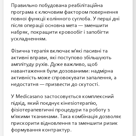
Правильно побудована реабілітаційна
програма є ключовим фактором повернення
повної функції колінного суглоба. У перші дні
після операції основна мета — зменшити
набряк, покращити кровообіг і запобігти
ускладненням.
Фізична терапія включає м’які пасивні та
активні вправи, які поступово збільшують
амплітуду рухів. Дуже важливо, щоб
навантаження були дозованими: надмірна
активність може спровокувати запалення, а
недостатня — призвести до скутості.
У Medicasano застосовується комплексний
підхід, який поєднує кінезіотерапію,
фізіотерапевтичні процедури та роботу з
м’якими тканинами. Така комбінація дозволяє
прискорити відновлення та зменшити ризик
формування контрактур.