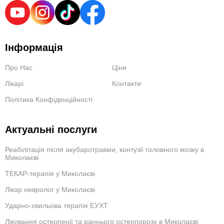
Інформація
Про Нас
Ціни
Лікарі
Контакти
Політика Конфіденційності
Актуальні послуги
Реабілітація після акубаротравми, контузії головного мозку в
Миколаєві
ТЕКАР-терапія у Миколаєві
Лікар невролог у Миколаєві
Ударно-хвильова терапія ЕУХТ
Лікування остеопенії та раннього остеопорозу в Миколаєві