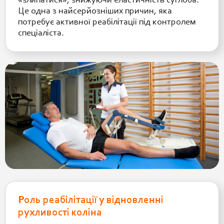
«злипатися», знижуючи еластичність суглоба.
Це одна з найсерйозніших причин, яка
потребує активної реабілітації під контролем
спеціаліста.
Роль реабілітації у відновленні
рухливості коліна