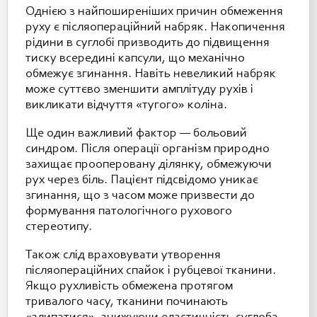
Однією з найпоширеніших причин обмеження
руху є післяопераційний набряк. Накопичення
рідини в суглобі призводить до підвищення
тиску всередині капсули, що механічно
обмежує згинання. Навіть невеликий набряк
може суттєво зменшити амплітуду рухів і
викликати відчуття «тугого» коліна.
Ще один важливий фактор — больовий
синдром. Після операції організм природно
захищає прооперовану ділянку, обмежуючи
рух через біль. Пацієнт підсвідомо уникає
згинання, що з часом може призвести до
формування патологічного рухового
стереотипу.
Також слід враховувати утворення
післяопераційних спайок і рубцевої тканини.
Якщо рухливість обмежена протягом
тривалого часу, тканини починають