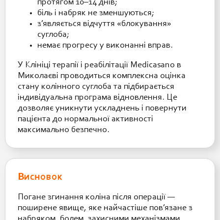
протягом 10–14 днів;
біль і набряк не зменшуються;
з’являється відчуття «блокування»
суглоба;
немає прогресу у виконанні вправ.
У Клініці терапії і реабілітації Medicasano в
Миколаєві проводиться комплексна оцінка
стану колінного суглоба та підбирається
індивідуальна програма відновлення. Це
дозволяє уникнути ускладнень і повернути
пацієнта до нормальної активності
максимально безпечно.
Висновок
Погане згинання коліна після операції —
поширене явище, яке найчастіше пов’язане з
набряком, болем, захисними механізмами