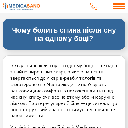
Чому болить спина після сну
на одному боці?
Біль у спині після сну на одному боці — це одна
з найпоширеніших скарг, з якою пацієнти
звертаються до лікарів-реабілітологів та
фізіотерапевтів. Часто люди не пов’язують
ранковий дискомфорт із положенням тіла під
час сну, списуючи все на втому або «незручне
ліжко». Проте регулярний біль — це сигнал, що
опорно-руховий апарат отримує неправильне
навантаження.
У клініці терапії і реабілітації Medicasano у