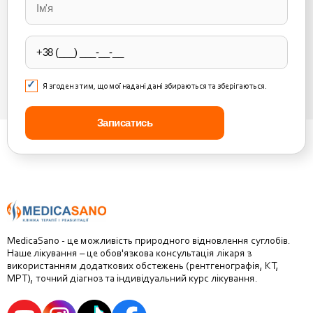
this
field
empty.
Я згоден з тим, що мої надані дані збираються та зберігаються.
MedicaSano - це можливість природного відновлення суглобів.
Наше лікування – це обов'язкова консультація лікаря з
використанням додаткових обстежень (рентгенографія, КТ,
МРТ), точний діагноз та індивідуальний курс лікування.