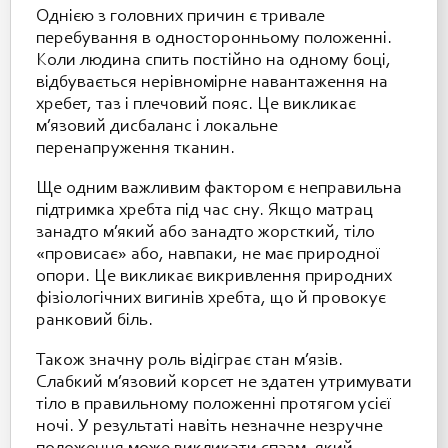
Однією з головних причин є тривале
перебування в односторонньому положенні.
Коли людина спить постійно на одному боці,
відбувається нерівномірне навантаження на
хребет, таз і плечовий пояс. Це викликає
м’язовий дисбаланс і локальне
перенапруження тканин.
Ще одним важливим фактором є неправильна
підтримка хребта під час сну. Якщо матрац
занадто м’який або занадто жорсткий, тіло
«провисає» або, навпаки, не має природної
опори. Це викликає викривлення природних
фізіологічних вигинів хребта, що й провокує
ранковий біль.
Також значну роль відіграє стан м’язів.
Слабкий м’язовий корсет не здатен утримувати
тіло в правильному положенні протягом усієї
ночі. У результаті навіть незначне незручне