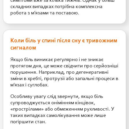
симптоми вже за кілька тижнів. Однак у більш
складних випадках потрібна комплексна
робота з м’язами та поставою.
Коли біль у спині після сну є тривожним
сигналом
Якщо біль виникає регулярно і не зникає
протягом дня, це може свідчити про серйозніші
порушення. Наприклад, про дегенеративні
зміни в хребті, протрузії або запальні процеси в
м’язах і суглобах.
Особливу увагу слід звернути, якщо біль
супроводжується онімінням кінцівок,
«прострілами» або обмеженням рухливості. У
таких випадках самолікування може лише
погіршити стан.