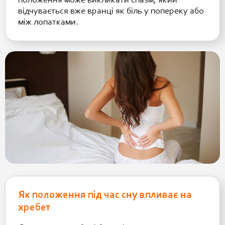
положення може викликати спазм, який
відчувається вже вранці як біль у попереку або
між лопатками.
Як положення під час сну впливає на
хребет