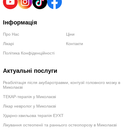
Інформація
Про Нас
Ціни
Лікарі
Контакти
Політика Конфіденційності
Актуальні послуги
Реабілітація після акубаротравми, контузії головного мозку в
Миколаєві
ТЕКАР-терапія у Миколаєві
Лікар невролог у Миколаєві
Ударно-хвильова терапія ЕУХТ
Лікування остеопенії та раннього остеопорозу в Миколаєві