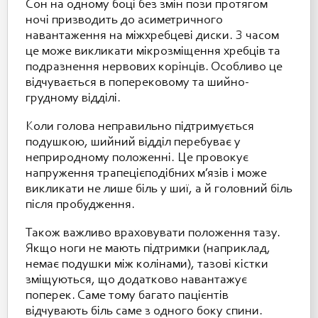
Сон на одному боці без змін пози протягом
ночі призводить до асиметричного
навантаження на міжхребцеві диски. З часом
це може викликати мікрозміщення хребців та
подразнення нервових корінців. Особливо це
відчувається в поперековому та шийно-
грудному відділі.
Коли голова неправильно підтримується
подушкою, шийний відділ перебуває у
неприродному положенні. Це провокує
напруження трапецієподібних м’язів і може
викликати не лише біль у шиї, а й головний біль
після пробудження.
Також важливо враховувати положення тазу.
Якщо ноги не мають підтримки (наприклад,
немає подушки між колінами), тазові кістки
зміщуються, що додатково навантажує
поперек. Саме тому багато пацієнтів
відчувають біль саме з одного боку спини.