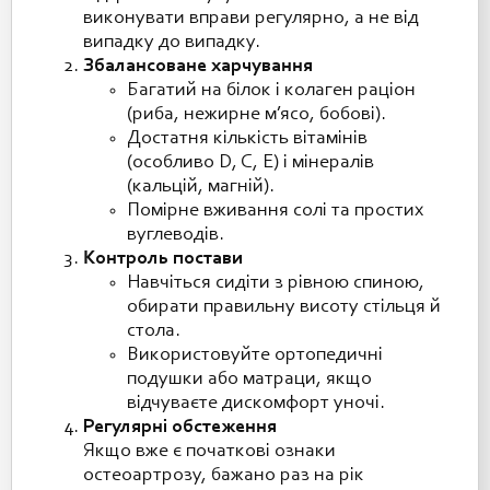
виконувати вправи регулярно, а не від
випадку до випадку.
Збалансоване харчування
Багатий на білок і колаген раціон
(риба, нежирне м’ясо, бобові).
Достатня кількість вітамінів
(особливо D, C, E) і мінералів
(кальцій, магній).
Помірне вживання солі та простих
вуглеводів.
Контроль постави
Навчіться сидіти з рівною спиною,
обирати правильну висоту стільця й
стола.
Використовуйте ортопедичні
подушки або матраци, якщо
відчуваєте дискомфорт уночі.
Регулярні обстеження
Якщо вже є початкові ознаки
остеоартрозу, бажано раз на рік