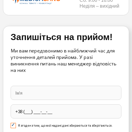
Сб: 9:00 - 16:00
Неділя – вихідний
Запишіться на прийом!
Ми вам передзвонимо в найближчий час для
уточнення деталей прийома. У разі
виникнення питань наш менеджер відповість
на них
Please
leave
this
field
empty.
Я згоден з тим, що мої надані дані збираються та зберігаються.