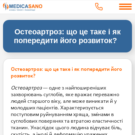
Остеоартроз: що це таке і як
попередити його розвиток?
Остеоартроз: що це таке і як попередити його
розвиток?
Остеоартроз
— одне з найпоширеніших
захворювань суглобів, яке вражає переважно
людей старшого віку, але може виникати й у
молодших пацієнтів. Характеризується
поступовим руйнуванням хряща, змінами в
суглобових поверхнях та втратою еластичності
тканин. Унаслідок цього людина відчуває біль,
скутість, а іноді й деформацію уражених