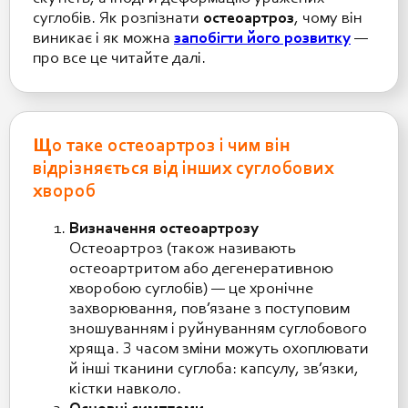
суглобів. Як розпізнати
остеоартроз
, чому він
виникає і як можна
запобігти його розвитку
—
про все це читайте далі.
Що таке остеоартроз і чим він
відрізняється від інших суглобових
хвороб
Визначення остеоартрозу
Остеоартроз (також називають
остеоартритом або дегенеративною
хворобою суглобів) — це хронічне
захворювання, пов’язане з поступовим
зношуванням і руйнуванням суглобового
хряща. З часом зміни можуть охоплювати
й інші тканини суглоба: капсулу, зв’язки,
кістки навколо.