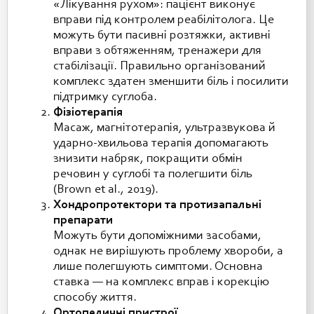
«Лікування рухом»: пацієнт виконує
вправи під контролем реабілітолога. Це
можуть бути пасивні розтяжки, активні
вправи з обтяженням, тренажери для
стабілізації. Правильно організований
комплекс здатен зменшити біль і посилити
підтримку суглоба.
Фізіотерапія
Масаж, магнітотерапія, ультразвукова й
ударно-хвильова терапія допомагають
знизити набряк, покращити обмін
речовин у суглобі та полегшити біль
(Brown et al., 2019).
Хондропротектори та протизапальні
препарати
Можуть бути допоміжними засобами,
однак не вирішують проблему хвороби, а
лише полегшують симптоми. Основна
ставка — на комплекс вправ і корекцію
способу життя.
Ортопедичні пристрої