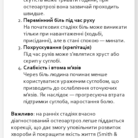
скутість може тривати години, при
остеоартрозі вона зазвичай проходить
швидше.
Перемінний біль під час руху
На початкових стадіях біль може виникати
тільки при навантаженні (ходьбі,
присіданні), але в стані спокою — минати.
Похрускування (крепітація)
Під час рухів може з’являтися хруст або
скрип у суглобі.
Слабкість і втома м’язів
Через біль людина починає менше
користуватися ураженим суглобом, що
призводить до ослаблення оточуючих
м’язів. Як наслідок — прогресуюча втрата
підтримки суглоба, наростання болю.
Важливо
: на ранніх стадіях вчасно
діагностований остеоартроз легше піддається
корекції, що дає змогу уповільнити розвиток
хвороби й покращити якість життя (Smith &