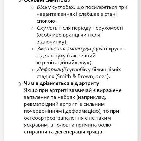
Основні симптоми
Біль
у суглобах, що посилюється при
навантаженнях і слабшає в стані
спокою.
Скутість
після періоду нерухомості
(особливо вранці чи після
відпочинку).
Зменшення амплітуди рухів
і хрускіт
під час руху (так званий
«крепітаційний» звук).
Деформації
суглобів у більш пізніх
стадіях (Smith & Brown, 2021).
Чим відрізняється від артриту
Якщо при артриті зазвичай є виражене
запалення та набряк (наприклад,
ревматоїдний артрит із сильним
почервонінням і деформацією), то при
остеоартрозі запалення є не таким
яскравим, а головна причина болю —
стирання та дегенерація хряща.