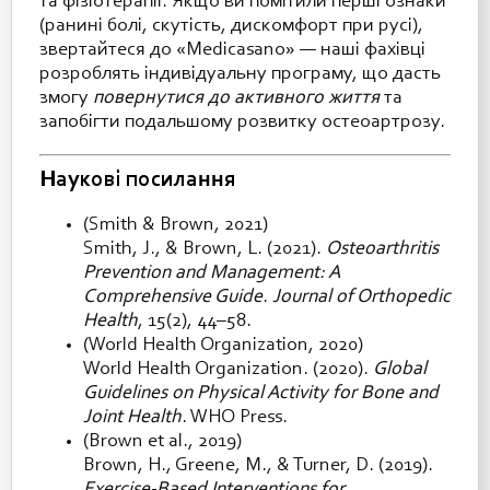
та фізіотерапії. Якщо ви помітили перші ознаки
(ранині болі, скутість, дискомфорт при русі),
звертайтеся до «Medicasano» — наші фахівці
розроблять індивідуальну програму, що дасть
змогу
повернутися до активного життя
та
запобігти подальшому розвитку остеоартрозу.
Наукові посилання
(Smith & Brown, 2021)
Smith, J., & Brown, L. (2021).
Osteoarthritis
Prevention and Management: A
Comprehensive Guide
.
Journal of Orthopedic
Health
, 15(2), 44–58.
(World Health Organization, 2020)
World Health Organization. (2020).
Global
Guidelines on Physical Activity for Bone and
Joint Health
. WHO Press.
(Brown et al., 2019)
Brown, H., Greene, M., & Turner, D. (2019).