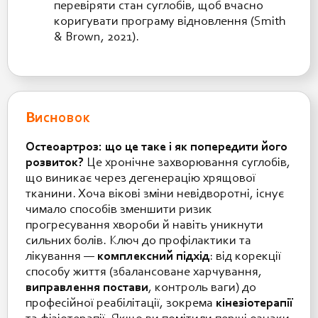
перевіряти стан суглобів, щоб вчасно
коригувати програму відновлення (Smith
& Brown, 2021).
Висновок
Остеоартроз: що це таке і як попередити його
розвиток?
Це хронічне захворювання суглобів,
що виникає через дегенерацію хрящової
тканини. Хоча вікові зміни невідворотні, існує
чимало способів зменшити ризик
прогресування хвороби й навіть уникнути
сильних болів. Ключ до профілактики та
лікування —
комплексний підхід
: від корекції
способу життя (збалансоване харчування,
виправлення постави
, контроль ваги) до
професійної реабілітації, зокрема
кінезіотерапії