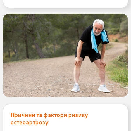
Причини та фактори ризику
остеоартрозу