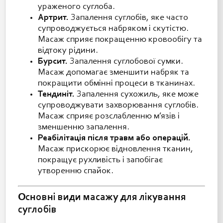
ураженого суглоба.
Артрит.
Запалення суглобів, яке часто
супроводжується набряком і скутістю.
Масаж сприяє покращенню кровообігу та
відтоку рідини.
Бурсит.
Запалення суглобової сумки.
Масаж допомагає зменшити набряк та
покращити обмінні процеси в тканинах.
Тендиніт.
Запалення сухожиль, яке може
супроводжувати захворювання суглобів.
Масаж сприяє розслабленню м’язів і
зменшенню запалення.
Реабілітація після травм або операцій.
Масаж прискорює відновлення тканин,
покращує рухливість і запобігає
утворенню спайок.
Основні види масажу для лікування
суглобів