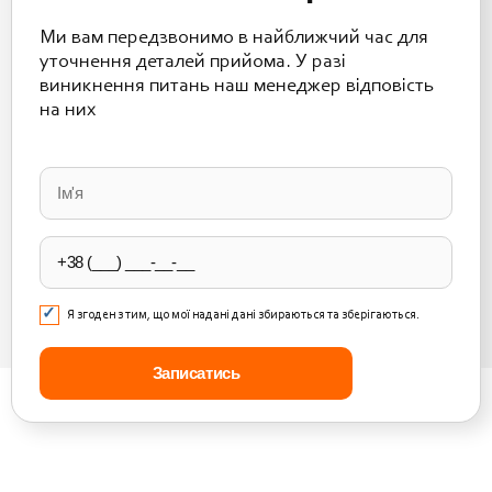
Ми вам передзвонимо в найближчий час для
уточнення деталей прийома. У разі
виникнення питань наш менеджер відповість
на них
Please
leave
this
field
empty.
Я згоден з тим, що мої надані дані збираються та зберігаються.