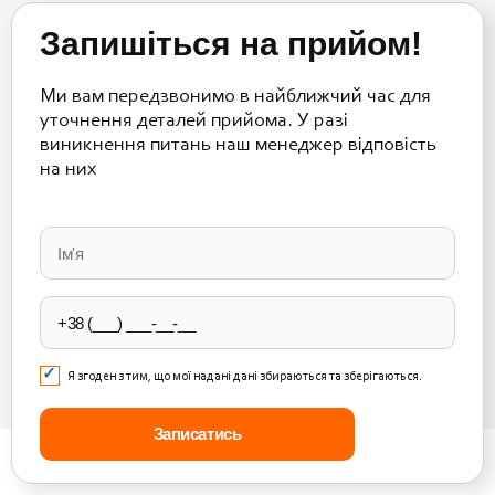
Запишіться на прийом!
Ми вам передзвонимо в найближчий час для
уточнення деталей прийома. У разі
виникнення питань наш менеджер відповість
на них
Please
leave
this
field
empty.
Я згоден з тим, що мої надані дані збираються та зберігаються.