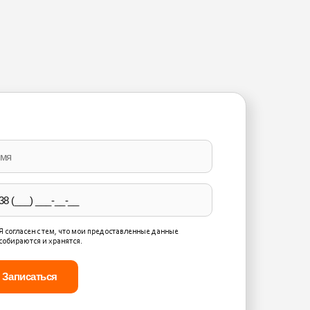
ase
ve
d
ty.
Я согласен с тем, что мои предоставленные данные
собираются и хранятся.