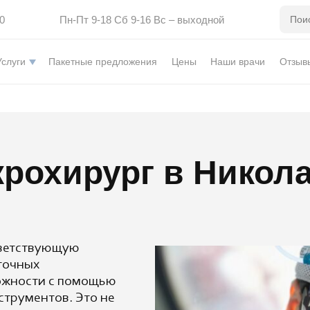
0
Пн-Пт 9-18 Сб 9-16 Вс – выходной
Услуги
Пакетные предложения
Цены
Наши врачи
Отзыв
рохирург в Никол
тветствующую
точных
ожности с помощью
струментов. Это не