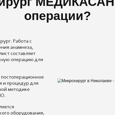
хирург МЕДИКАСАН
операции?
рург. Работа с
ения анамнеза,
лист составляет
ьную операцию для
т постоперационное
я и процедур для
ной методике
НО.
ляется
кого оборудования,