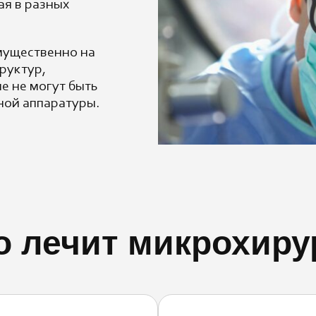
ая в разных
мущественно на
руктур,
е не могут быть
ной аппаратуры.
о лечит микрохиру