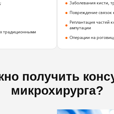
;
Заболевания кисти, 
Повреждение связок 
Реплантация частей 
ампутации
ых традиционными
Операции на роговице
жно получить кон
микрохирурга?