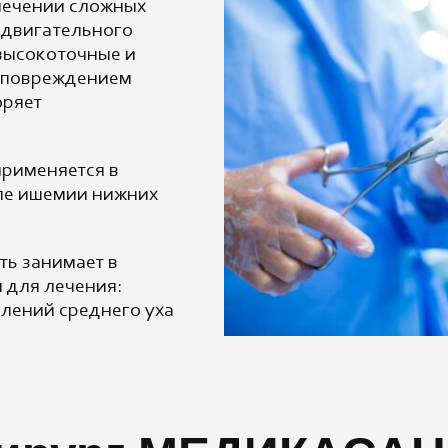
лечении сложных
-двигательного
 высокоточные и
 повреждением
оряет
применяется в
сле ишемии нижних
ь занимает в
 для лечения:
алений среднего уха