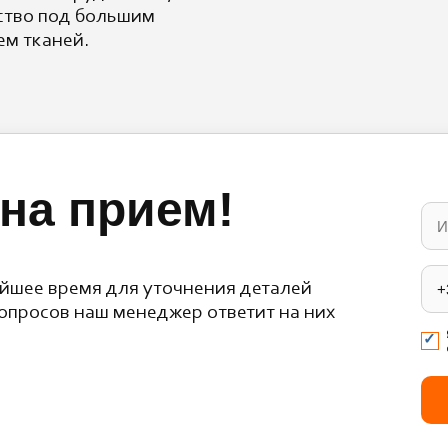
ство под большим
м тканей.
на прием!
Ple
lea
this
fiel
emp
йшее время для уточнения деталей
опросов наш менеджер ответит на них