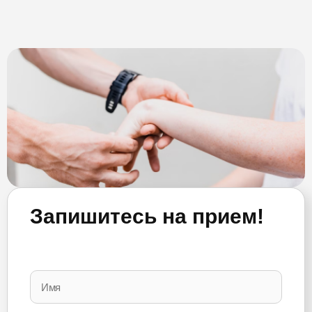
Запишитесь на прием!
Please
leave
this
field