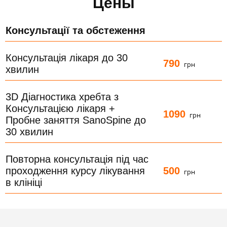
Цены
Консультації та обстеження
Консультація лікаря до 30
790
грн
хвилин
3D Діагностика хребта з
Консультацією лікаря +
1090
грн
Пробне заняття SanoSpine до
30 хвилин
Повторна консультація під час
500
проходження курсу лікування
грн
в клініці