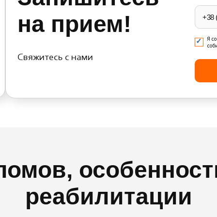
empty
на прием!
Я с
соб
Свяжитесь с нами
омов, особенност
реабилитации