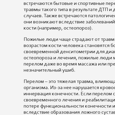
встречаются бытовые и спортивные пер
травмы такого типа в результате ДТП и 
случаев. Также встречаются патологиче
они возникают вследствие заболевани
кости (например, остеопороз).
Пожилые люди чаще страдают от травм э
возрастом кости человека становятся б
своевременной денситометрии для диа
остеопороза и лечения, пожилые люди 
перелом даже во время массажа или пр
незначительный ушиб.
Перелом – это тяжелая травма, влияюща
организма. Из-за нее нарушается кров
иннервация конечности. Если перелом с
своевременного лечения и реабилитаци
потере функциональности конечности и
вследствие образования ложного сустав