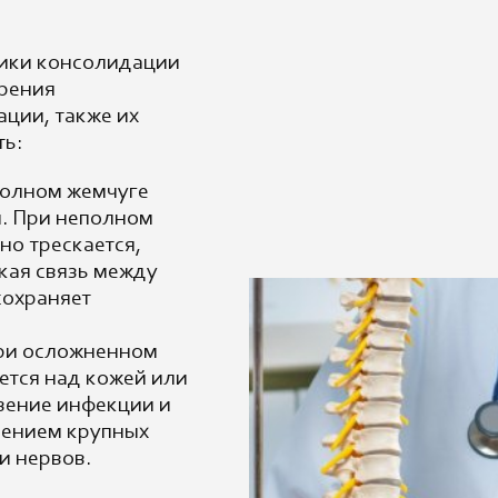
мики консолидации
дрения
ции, также их
ть:
полном жемчуге
й. При неполном
но трескается,
кая связь между
сохраняет
ри осложненном
ется над кожей или
вение инфекции и
дением крупных
и нервов.