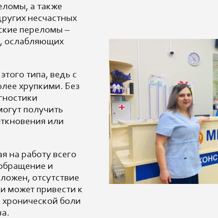
еломы, а также
других несчастных
ские переломы –
й, ослабляющих
того типа, ведь с
олее хрупкими. Без
гностики
могут получить
еткновения или
я на работу всего
ообращение и
ложен, отсутствие
и может привести к
 хронической боли
а.