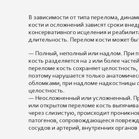
В зависимости от типа перелома, дина
кости и осложнений зависят сроки вне
консервативного исцеления и реабилита
длительность. Перелом кости может бы
— Полный, неполный или надлом. При 
кость разделяется на 2 или более часте
переломе кость сохраняет целостность, 
поэтому нарушается только анатомичес
обломками, при надломе надкостницы 
целостность.
— Неосложненный или усложненный. П
или открытом переломе кость выпячива
через слизистую, происходит проникно
патогенов, сопровождающееся повреж
сосудов и артерий, внутренних органов 