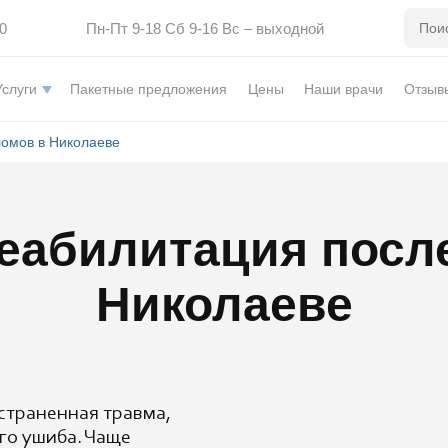
0
Пн-Пт 9-18 Сб 9-16 Вс – выходной
Услуги
Пакетные предложения
Цены
Наши врачи
Отзыв
ломов в Николаеве
еабилитация посл
Николаеве
страненная травма,
го ушиба. Чаще