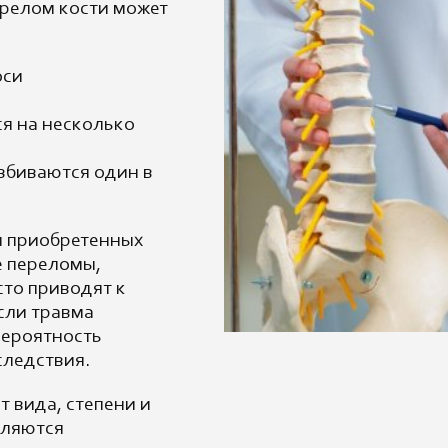
ерелом кости может
оси
ся на несколько
вбиваются один в
и приобретенных
е переломы,
сто приводят к
сли травма
вероятность
следствия.
т вида, степени и
вляются