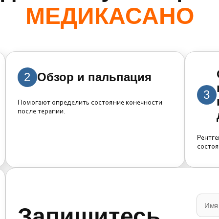
МЕДИКАСАНО
2
Обзор и пальпация
3
Помогают определить состояние конечности
после терапии.
Рентге
состоя
Pleas
leave
this
Запишитесь
field