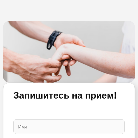
Запишитесь на прием!
Please
leave
this
field