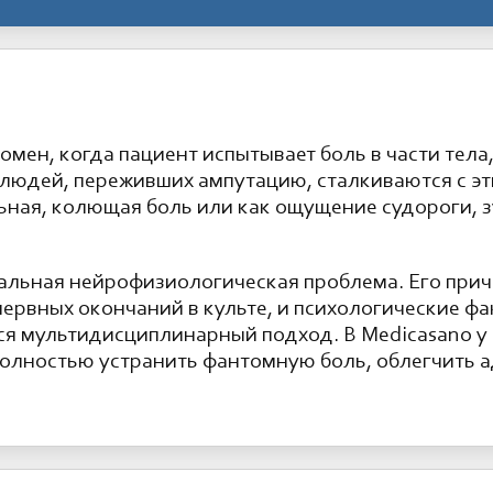
мен, когда пациент испытывает боль в части тела,
людей, переживших ампутацию, сталкиваются с э
ьная, колющая боль или как ощущение судороги, з
еальная нейрофизиологическая проблема. Его прич
нервных окончаний в культе, и психологические ф
я мультидисциплинарный подход. В Medicasano у 
олностью устранить фантомную боль, облегчить а