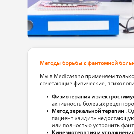
Методы борьбы с фантомной болью
Мы в Medicasano применяем тольк
сочетающие физические, психологи
Физиотерапия и электростиму
активность болевых рецепторов
Метод зеркальной терапии
. О
пациент «видит» недостающую 
или полностью устранить фан
Кинезиотерапия и упражнени