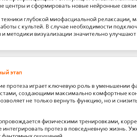
е центры и сформировать новые нейронные связи
 техники глубокой миофасциальной релаксации, м
боты с культей. В случае необходимости подключа
 и методики визуализации значительно улучшают 
ный этап
е протеза играет ключевую роль в уменьшении ф
истами, создающими максимально комфортные кон
позволяет не только вернуть функцию, но и сниз
опровождается физическими тренировками, корре
 интегрировать протез в повседневную жизнь. Уже
у фантомных ощущений.