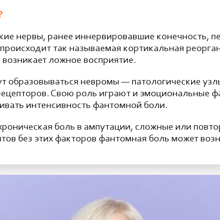
?
ие нервы, ранее иннервировавшие конечность, пе
е происходит так называемая кортикальная реорга
и возникает ложное восприятие.
гут образовываться невромы — патологические уз
ецепторов. Свою роль играют и эмоциональные фак
ливать интенсивность фантомной боли.
 хроническая боль в ампутации, сложные или повт
тов без этих факторов фантомная боль может возн