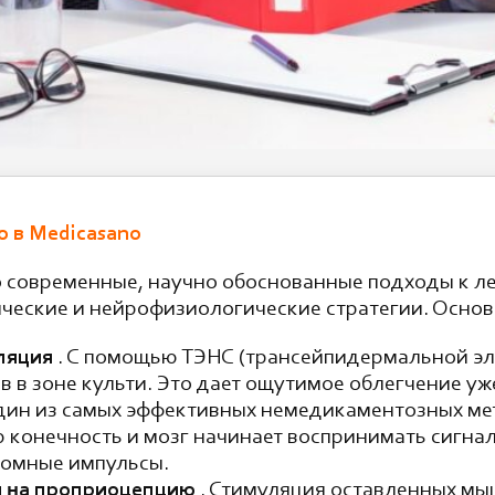
 в Medicasano
о современные, научно обоснованные подходы к л
ческие и нейрофизиологические стратегии. Осно
ляция
. С помощью ТЭНС (трансейпидермальной э
 в зоне культи. Это дает ощутимое облегчение уж
дин из самых эффективных немедикаментозных ме
конечность и мозг начинает воспринимать сигнал
томные импульсы.
я на проприоцепцию
. Стимуляция оставленных мыш