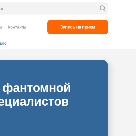
Запись на прием
ы
Контакты
ano
 фантомной
пециалистов