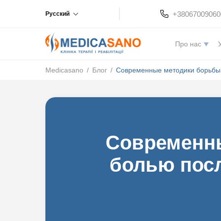
+38067009060
Русский
Про нас
Medicasano
/
Блог
/
Современные методики борьбы 
Современн
болью посл