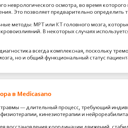
го неврологического осмотра, во время которого 
ления. Это позволяет предварительно определить 
ные методы: МРТ или КТ головного мозга, которы
 кровоизлияний. В некоторых случаях использует
диагностика всегда комплексная, поскольку трем
мозга, но и общий функциональный статус пациент
ора в Medicasano
отравмы — длительный процесс, требующий индив
 физиотерапии, кинезиотерапии и нейрореабилит
ля восстановления координации движений, стаби