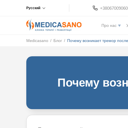
+38067009060
Русский
Про нас
Medicasano
/
Блог
/
Почему возникает тремор посл
Почему возн