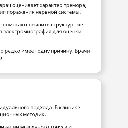
врач оценивает характер тремора,
тип поражения нервной системы.
е помогают выявить структурные
ся электромиография для оценки
ор редко имеет одну причину. Врачи
а.
идуального подхода. В клинике
ационных методик.
лизации мышечного тонуса и