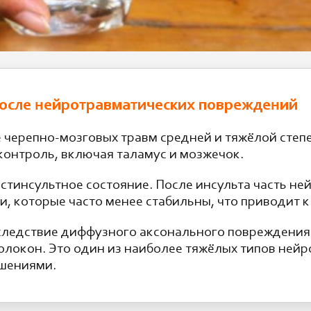
осле нейротравматических повреждений
 черепно-мозговых травм средней и тяжёлой степ
контроль, включая таламус и мозжечок.
тинсультное состояние. После инсульта часть ней
, которые часто менее стабильны, что приводит 
следствие диффузного аксонального повреждения
олокон. Это один из наиболее тяжёлых типов ней
шениями.