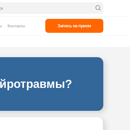
Запись на прием
ы
Контакты
нейротравмы?