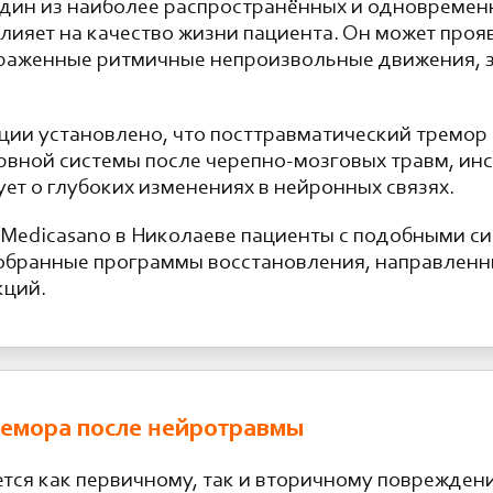
один из наиболее распространённых и одновремен
ияет на качество жизни пациента. Он может прояв
 выраженные ритмичные непроизвольные движения,
ции установлено, что посттравматический тремор 
вной системы после черепно-мозговых травм, ин
ует о глубоких изменениях в нейронных связях.
 Medicasano в Николаеве пациенты с подобными 
обранные программы восстановления, направленн
кций.
емора после нейротравмы
тся как первичному, так и вторичному поврежден