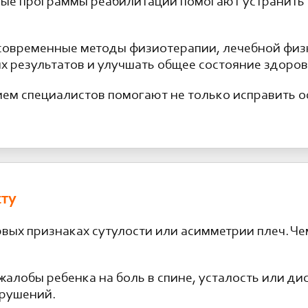
ные программы реабилитации помогают устранить 
современные методы физиотерапии, лечебной физк
х результатов и улучшать общее состояние здоров
ем специалистов помогают не только исправить ос
сту
рвых признаках сутулости или асимметрии плеч. Че
жалобы ребенка на боль в спине, усталость или ди
арушений.