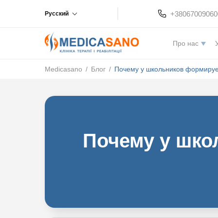
+38067009060
Русский
Про нас
Medicasano
/
Блог
/
Почему у школьников формируе
Почему у шко