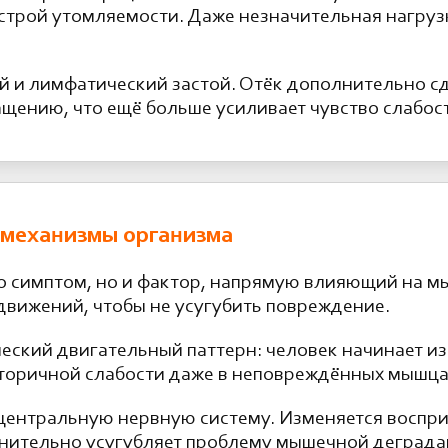
строй утомляемости. Даже незначительная нагруз
й и лимфатический застой. Отёк дополнительно сд
ащению, что ещё больше усиливает чувство слабос
 механизмы организма
ко симптом, но и фактор, напрямую влияющий на 
движений, чтобы не усугубить повреждение.
еский двигательный паттерн: человек начинает из
 вторичной слабости даже в неповреждённых мышца
 центральную нервную систему. Изменяется воспр
лнительно усугубляет проблему мышечной деграда