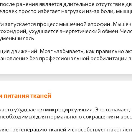
 после ранения является длительное отсутствие д
еловек просто избегает нагрузки из-за боли, мышц
сти запускается процесс мышечной атрофии. Мыше
охондрий, ухудшается энергетический обмен. Чело
 уменьшилась.
ция движений. Мозг «забывает», как правильно а
тановление без профессиональной реабилитации 
 питания тканей
часто ухудшается микроциркуляция. Это означает
 необходимых для нормального сокращения и вос
яет регенерацию тканей и способствует накопле