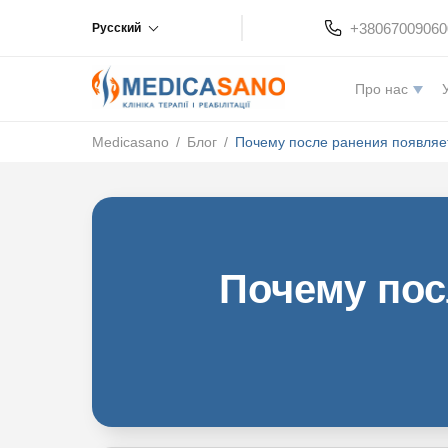
+38067009060
Русский
Про нас
Medicasano
/
Блог
/
Почему после ранения появляе
Почему пос