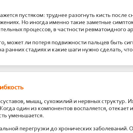
ажется пустяком: труднее разогнуть кисть после с
вижениях. Но иногда именно такие заметные симп
ельных процессов, в частности ревматоидного ар
го, может ли потеря подвижности пальцев быть си
а ранних стадиях и какие шаги нужно сделать, чт
гибкость
суставов, мышц, сухожилий и нервных структур. И
Когда один из компонентов воспаляется, отекает 
сть уменьшается.
нальной перегрузки до хронических заболеваний. 