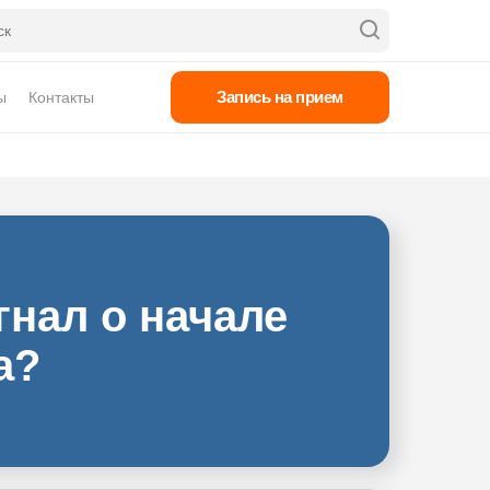
Запись на прием
ы
Контакты
нал о начале
а?