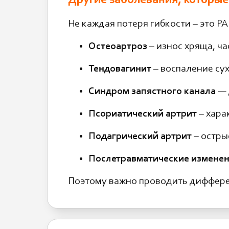
Другие заболевания, которые
Не каждая потеря гибкости – это Р
Остеоартроз
– износ хряща, час
Тендовагинит
– воспаление су
Синдром запястного канала
— 
Псориатический артрит
– хара
Подагрический артрит
– остры
Послетравматические измене
Поэтому важно проводить диффере