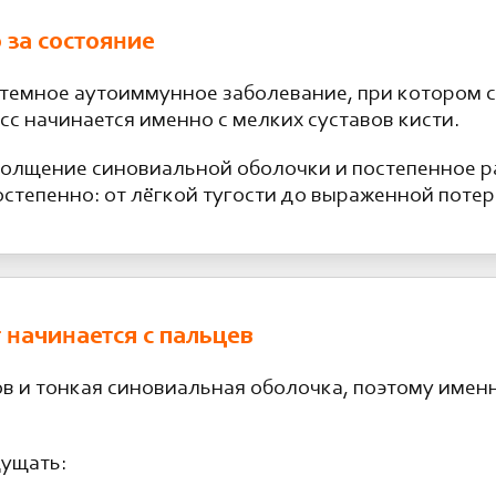
 за состояние
истемное аутоиммунное заболевание, при котором 
сс начинается именно с мелких суставов кисти.
утолщение синовиальной оболочки и постепенное р
остепенно: от лёгкой тугости до выраженной поте
начинается с пальцев
ов и тонкая синовиальная оболочка, поэтому име
щущать: