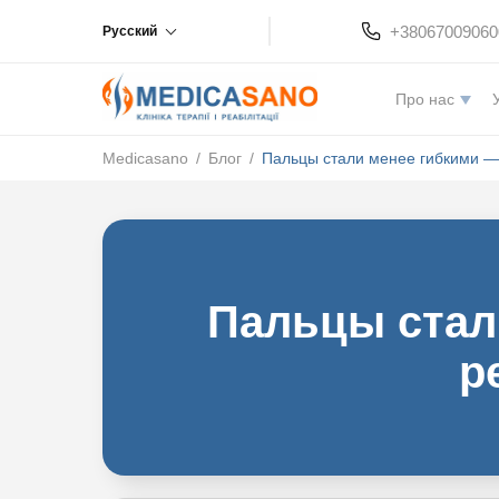
+38067009060
Русский
Про нас
Medicasano
/
Блог
/
Пальцы стали менее гибкими —
Пальцы стал
р