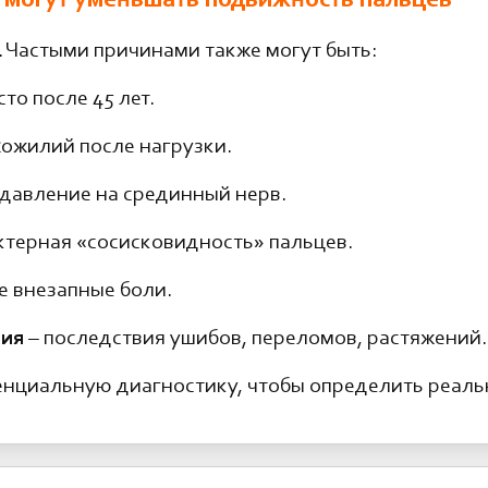
 могут уменьшать подвижность пальцев
А. Частыми причинами также могут быть:
то после 45 лет.
хожилий после нагрузки.
давление на срединный нерв.
ктерная «сосисковидность» пальцев.
е внезапные боли.
ния
– последствия ушибов, переломов, растяжений.
нциальную диагностику, чтобы определить реаль