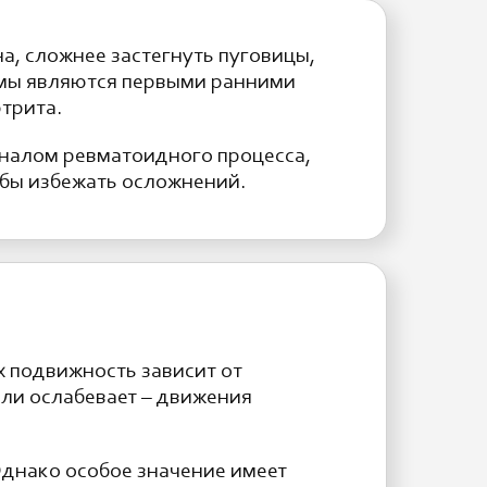
на, сложнее застегнуть пуговицы,
томы являются первыми ранними
трита.
гналом ревматоидного процесса,
обы избежать осложнений.
х подвижность зависит от
или ослабевает – движения
Однако особое значение имеет