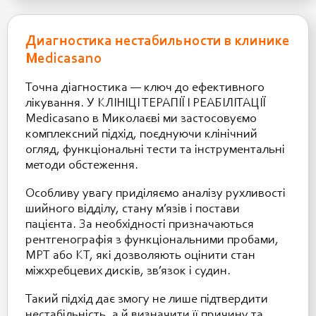
Диагностика нестабильности в клинике
Medicasano
Точна діагностика — ключ до ефективного
лікування. У КЛІНІЦІ ТЕРАПІЇ І РЕАБІЛІТАЦІЇ
Medicasano в Миколаєві ми застосовуємо
комплексний підхід, поєднуючи клінічний
огляд, функціональні тести та інструментальні
методи обстеження.
Особливу увагу приділяємо аналізу рухливості
шийного відділу, стану м’язів і постави
пацієнта. За необхідності призначаються
рентгенографія з функціональними пробами,
МРТ або КТ, які дозволяють оцінити стан
міжхребцевих дисків, зв’язок і судин.
Такий підхід дає змогу не лише підтвердити
нестабільність, а й визначити її причину та