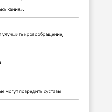
высыхания».
т улучшить кровообращение,
ц.
ые могут повредить суставы.